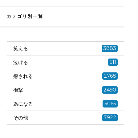
カテゴリ別一覧
笑える
3883
泣ける
511
癒される
2768
衝撃
2490
為になる
3065
その他
7922