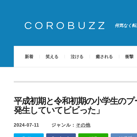
COROBUZZ
何気なく転
新着
笑える
泣ける
癒される
衝撃
平成初期と令和初期の小学生のプ
発生していてビビった」
2024-07-11
ジャンル：
その他