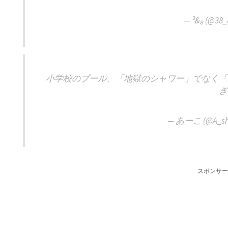
— ³&₈ (@38_
小学校のプール、「地獄のシャワー」でなく「
ぎ
— あーこ (@A_sh
スポンサー