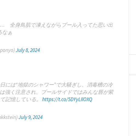
… 全身鳥肌で凍えながらプール入ってた思い出
るなぁ
onyo)
July 8, 2024
日には“地獄のシャワー”で大騒ぎし、消毒槽の冷
は強く注意され、プールサイドではみんな唇が紫
って記憶している。
https://t.co/5DYyLIlOXQ
kstein)
July 9, 2024