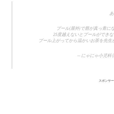
あ
プール(屋外)で唇が真っ青に
25度越えないとプールができ
プール上がってから温かいお茶を先生
— にゃにゃ小児科 (@
スポンサー