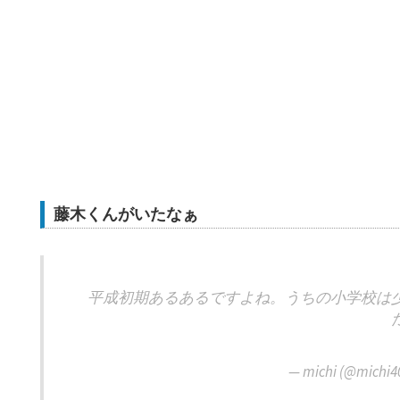
藤木くんがいたなぁ
平成初期あるあるですよね。うちの小学校は
— michi (@michi4