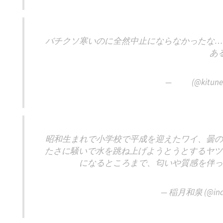
バチクソ寒いのに全然中止にならなかったな…
あ
— (@kitunep
昭和生まれで小学校で平成を迎えたワイ、曇の
たさに騒いで水を跳ね上げようとうとするヤツ
になるところまで、匂いや質感を伴
— 稲月和泉 (@inak