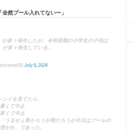
「全然プール入れてないー」
」が多々発生したが、令和初期の小学生の子供は
」が多々発生している…
ncome55)
July 8, 2024
レンドを見てたら、
暑くて中止
寒くて中止
「うるせぇ寒かろうが雨だろうが今日はプールの
浸かれ」であった。