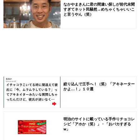
なかやまきんに君の間違い探しが前代未聞
すぎてネット民騒然→めちゃくちゃいいこ
と言うやん（笑）
絞り込んで王手へ！（笑）「アキネーター
かよ…！」１０選
明治のサイトに載っている手作りチョコレ
シピ「アホか（笑）」・「おバカすぎる
w」