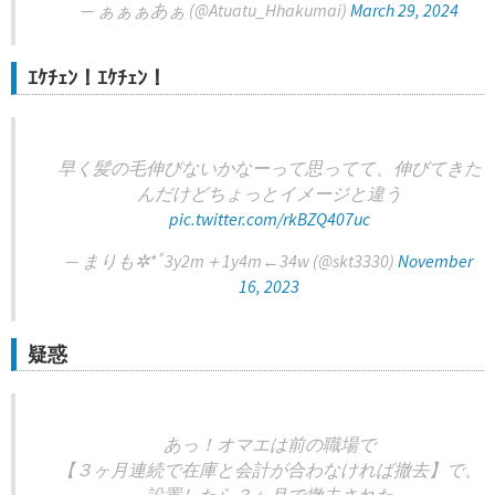
— ぁぁぁあぁ (@Atuatu_Hhakumai)
March 29, 2024
ｴｹﾁｪﾝ！ｴｹﾁｪﾝ！
早く髪の毛伸びないかなーって思ってて、伸びてきた
んだけどちょっとイメージと違う
pic.twitter.com/rkBZQ407uc
— まりも✲*ﾟ3y2m＋1y4m←34w (@skt3330)
November
16, 2023
疑惑
あっ！オマエは前の職場で
【３ヶ月連続で在庫と会計が合わなければ撤去】で、