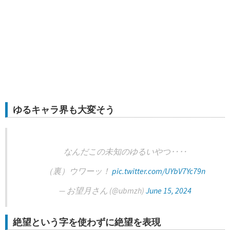
ゆるキャラ界も大変そう
なんだこの未知のゆるいやつ‥‥
（裏）ウワーッ！
pic.twitter.com/UYbV7Yc79n
— お望月さん (@ubmzh)
June 15, 2024
絶望という字を使わずに絶望を表現