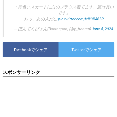
「黄色いスカートに白のブラウス着てます、髪は長い
です」
おっ、あの人だな
pic.twitter.com/iciY0BA6SP
— ぼんてんぴょん(Bontenpøn) (@y_bonten)
June 4, 2024
Facebookでシェア
Twitterでシェア
スポンサーリンク