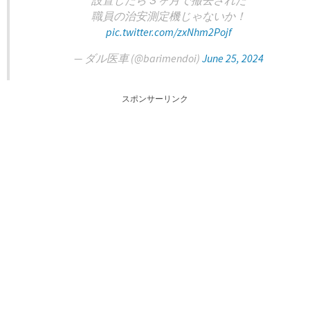
設置したら３ヶ月で撤去された
職員の治安測定機じゃないか！
pic.twitter.com/zxNhm2Pojf
— ダル医車 (@barimendoi)
June 25, 2024
スポンサーリンク