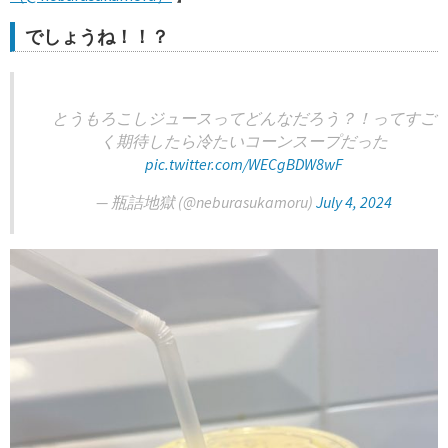
でしょうね！！？
とうもろこしジュースってどんなだろう？！ってすご
く期待したら冷たいコーンスープだった
pic.twitter.com/WECgBDW8wF
— 瓶詰地獄 (@neburasukamoru)
July 4, 2024