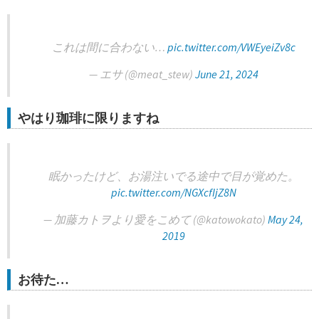
これは間に合わない…
pic.twitter.com/VWEyeiZv8c
— エサ (@meat_stew)
June 21, 2024
やはり珈琲に限りますね
眠かったけど、お湯注いでる途中で目が覚めた。
pic.twitter.com/NGXcfIjZ8N
— 加藤カトヲより愛をこめて (@katowokato)
May 24,
2019
お待た…