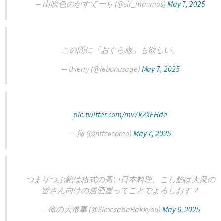
— 山吹色のかすてーら (@sir_manmos)
May 7, 2025
この間に「おぐら庵」も欲しい。
— thierry (@lebonusage)
May 7, 2025
pic.twitter.com/mv7kZkFHde
— 海 (@nttcocomo)
May 7, 2025
つまりつぶ餡は格式の高い日本料理、こし餡は大衆の
皆さん向けの居酒屋ってことでよろしおす？
— 俺の大惨事 (@SimesabaRakkyou)
May 6, 2025