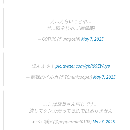
え…えらいことや…
せ…戦争じゃ…(画像略)
— GOTHIC (@uragoshi)
May 7, 2025
ほんまや！
pic.twitter.com/ghR99EWuyp
— 蘇我のイルカ (@TCminicooper)
May 7, 2025
ここは店長さん同じです。
決してケンカ売ってる訳ではありません
— ☀️ペパ美⚡️ (@peppermint0108)
May 7, 2025