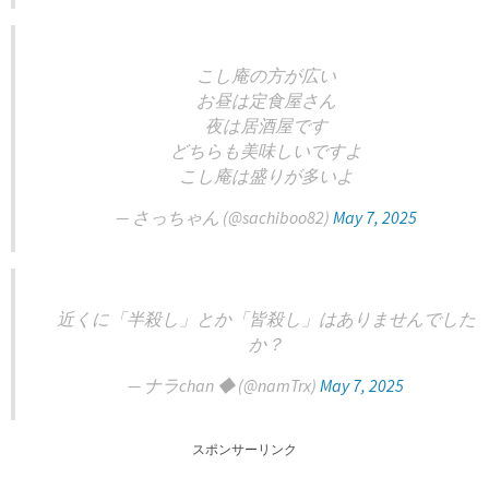
こし庵の方が広い
お昼は定食屋さん
夜は居酒屋です
どちらも美味しいですよ
こし庵は盛りが多いよ
— さっちゃん (@sachiboo82)
May 7, 2025
近くに「半殺し」とか「皆殺し」はありませんでした
か？
— ナラchan ◆ (@namTrx)
May 7, 2025
スポンサーリンク