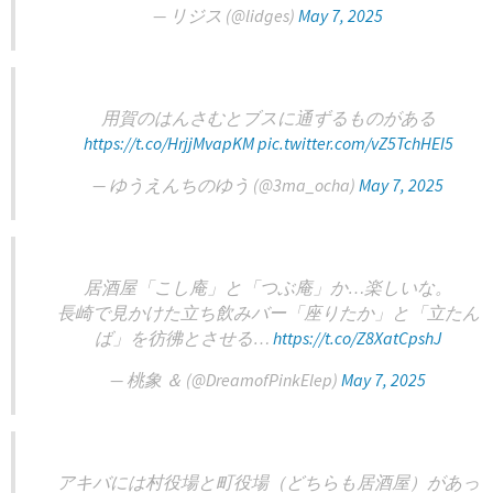
— リジス (@lidges)
May 7, 2025
用賀のはんさむとブスに通ずるものがある
https://t.co/HrjjMvapKM
pic.twitter.com/vZ5TchHEI5
— ゆうえんちのゆう (@3ma_ocha)
May 7, 2025
居酒屋「こし庵」と「つぶ庵」か…楽しいな。
長崎で見かけた立ち飲みバー「座りたか」と「立たん
ば」を彷彿とさせる…
https://t.co/Z8XatCpshJ
— 桃象 ＆️ (@DreamofPinkElep)
May 7, 2025
アキバには村役場と町役場（どちらも居酒屋）があっ