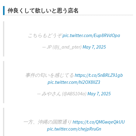
仲良くして欲しいと思う店名
こちらもどうぞ
pic.twitter.com/Eup8RVdOpa
— JP (@j_and_pter)
May 7, 2025
事件の匂いを感じてる
https://t.co/SnBRLZ91gb
pic.twitter.com/hi2OX8IlZ3
— みやさん (@ABS104a)
May 7, 2025
一方、沖縄の国際通り
https://t.co/QMGwqeQkUU
pic.twitter.com/chejpRruGn