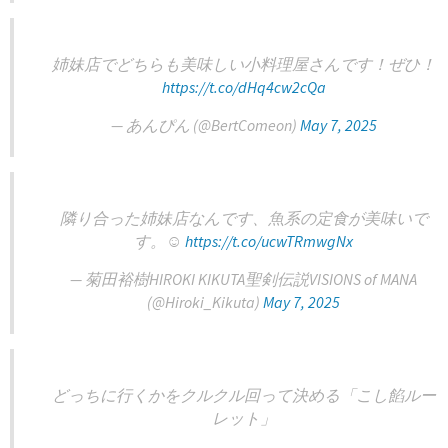
姉妹店でどちらも美味しい小料理屋さんです！ぜひ！
https://t.co/dHq4cw2cQa
— あんぴん (@BertComeon)
May 7, 2025
隣り合った姉妹店なんです、魚系の定食が美味いで
す。☺️
https://t.co/ucwTRmwgNx
— 菊田裕樹HIROKI KIKUTA聖剣伝説VISIONS of MANA
(@Hiroki_Kikuta)
May 7, 2025
どっちに行くかをクルクル回って決める「こし餡ルー
レット」