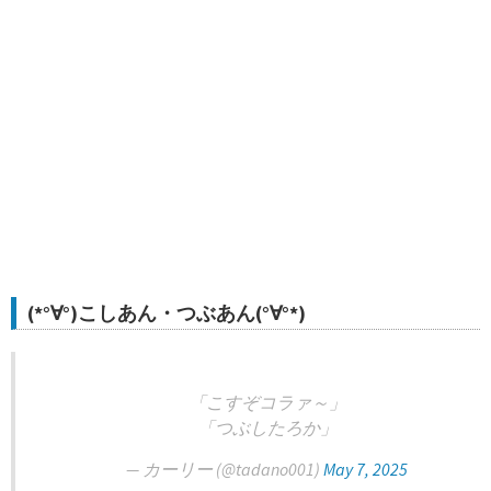
(*°∀°)こしあん・つぶあん(°∀°*)
「こすぞコラァ～」
「つぶしたろか」
— カーリー (@tadano001)
May 7, 2025