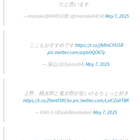
たと思います。
— morioka@HOKSO民 (@morioka0414)
May 7, 2025
ここもおすすめです
https://t.co/jNRnClYU5R
pic.twitter.com/aqbi0QO6Ty
— 深山 (@3yama94)
May 7, 2025
上野、桃太郎と鬼太郎が近いのもちょっと好き
https://t.co/Zhmtf39Cbv
pic.twitter.com/LxICZo0TBK
— YUKI⛄️ (@sukiBlacklabel)
May 7, 2025