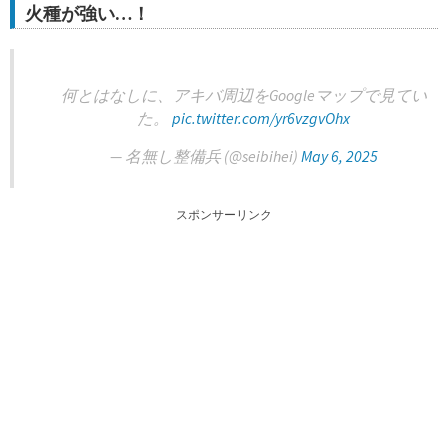
火種が強い…！
何とはなしに、アキバ周辺をGoogleマップで見てい
た。
pic.twitter.com/yr6vzgvOhx
— 名無し整備兵 (@seibihei)
May 6, 2025
スポンサーリンク