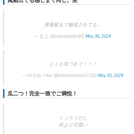
風船出てる感じまで同じ。笑
鼻風船まで徹底されてる…
— なこ (@nakokinako95)
May 30, 2024
よくお気づきで！！！
— mi☺︎0y･14w (@mimimimimi11126)
May 30, 2024
瓜二つ！完全一致でご満悦！
ソックリだし
何より可愛い