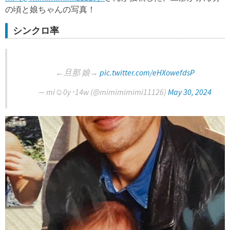
の頃と娘ちゃんの写真！
シンクロ率
←旦那 娘→
pic.twitter.com/eHXowefdsP
— mi☺︎0y･14w (@mimimimimi11126)
May 30, 2024