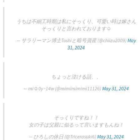
うちは不細工時期は私にそっくり、可愛い時は嫁さん
そっくりと言われております☺️
— サラリーマン博士Toshiと暗号資産 (@chiizu2009)
May
31, 2024
ちょっと泣ける話、、
— mi☺︎0y･14w (@mimimimimi11126)
May 31, 2024
そっくりですね！！
女の子は父親に似るって言いますもんね！
— ひろしの休日 (@Tricerasuki6)
May 31, 2024