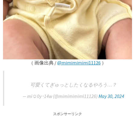
（ 画像出典 /
@mimimimimi11126
）
可愛くてぎゅっとしたくなるやろう…？
— mi☺︎0y･14w (@mimimimimi11126)
May 30, 2024
スポンサーリンク