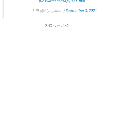
pic.twitter.com/QQTzh1UnoI
— キヨ (@kiyo_saiore)
September 3, 2021
スポンサーリンク