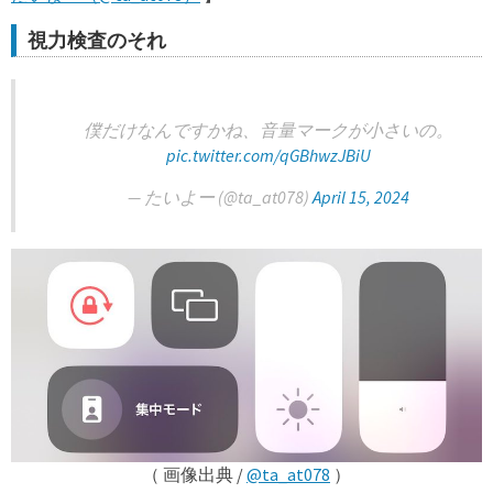
視力検査のそれ
僕だけなんですかね、音量マークが小さいの。
pic.twitter.com/qGBhwzJBiU
— たいよー (@ta_at078)
April 15, 2024
（ 画像出典 /
@ta_at078
）