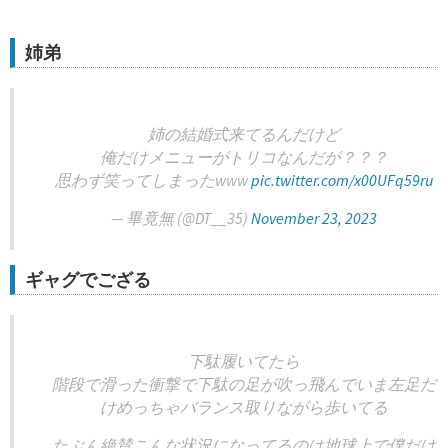
姉弟
姉の結婚式来てるんだけど
俺だけメニューがトリコなんだが？？？
思わず笑ってしまったwww
pic.twitter.com/x00UFq59ru
— 畢竟無 (@DT__35)
November 23, 2023
ギャグでござる
下駄履いてたら
階段で滑った衝撃で下駄の足が吹っ飛んでいま左足だ
けめっちゃバランス取りながら歩いてる
たぶん絶賛こんな状況になってるのは地球上で僕だけ