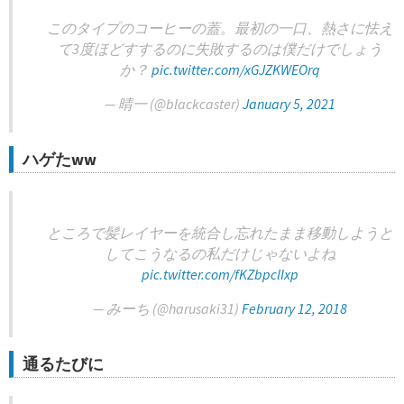
このタイプのコーヒーの蓋。最初の一口、熱さに怯え
て3度ほどすするのに失敗するのは僕だけでしょう
か？
pic.twitter.com/xGJZKWEOrq
— 晴一 (@blackcaster)
January 5, 2021
ハゲたww
ところで髪レイヤーを統合し忘れたまま移動しようと
してこうなるの私だけじゃないよね
pic.twitter.com/fKZbpclIxp
— みーち (@harusaki31)
February 12, 2018
通るたびに