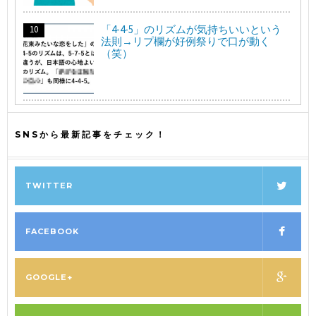
「4-4-5」のリズムが気持ちいいという
法則→リプ欄が好例祭りで口が動く
（笑）
SNSから最新記事をチェック！
TWITTER
FACEBOOK
GOOGLE+