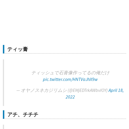
ティッ膏
ティッシュで石膏像作ってるの俺だけ
pic.twitter.com/HNTVaJhX9w
— オヤノスネカジリムシ (@EMjEDTrkAWbvIOY)
April 18,
2022
アチ、チチチ