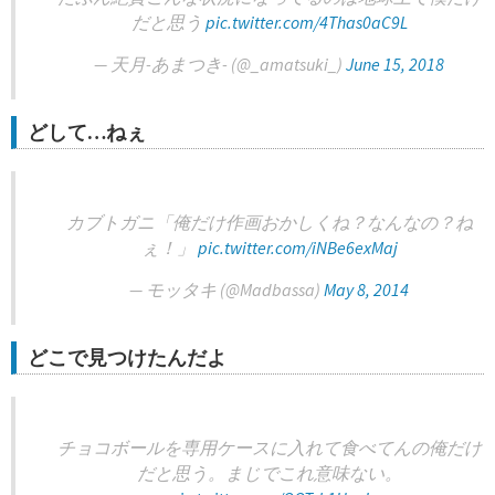
だと思う
pic.twitter.com/4Thas0aC9L
— 天月-あまつき- (@_amatsuki_)
June 15, 2018
どして…ねぇ
カブトガニ「俺だけ作画おかしくね？なんなの？ね
ぇ！」
pic.twitter.com/iNBe6exMaj
— モッタキ (@Madbassa)
May 8, 2014
どこで見つけたんだよ
チョコボールを専用ケースに入れて食べてんの俺だけ
だと思う。まじでこれ意味ない。