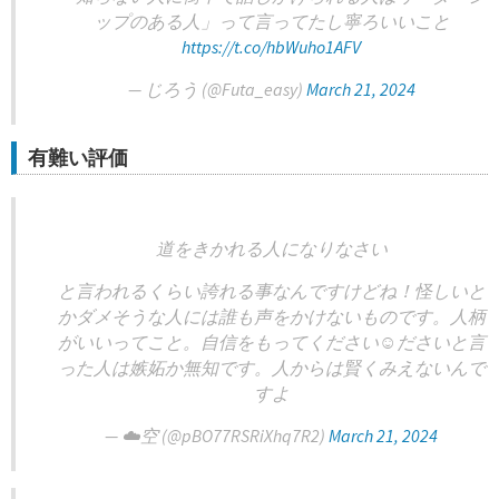
ップのある人」って言ってたし寧ろいいこと
https://t.co/hbWuho1AFV
— じろう (@Futa_easy)
March 21, 2024
有難い評価
道をきかれる人になりなさい
と言われるくらい誇れる事なんですけどね！怪しいと
かダメそうな人には誰も声をかけないものです。人柄
がいいってこと。自信をもってください☺️ださいと言
った人は嫉妬か無知です。人からは賢くみえないんで
すよ
— ☁️️空 (@pBO77RSRiXhq7R2)
March 21, 2024