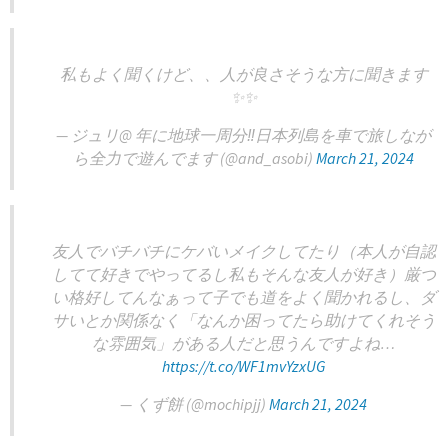
私もよく聞くけど、、人が良さそうな方に聞きます
✨✨
— ジュリ@ 年に地球一周分‼︎日本列島を車で旅しなが
ら全力で遊んでます (@and_asobi)
March 21, 2024
友人でバチバチにケバいメイクしてたり（本人が自認
してて好きでやってるし私もそんな友人が好き）厳つ
い格好してんなぁって子でも道をよく聞かれるし、ダ
サいとか関係なく「なんか困ってたら助けてくれそう
な雰囲気」がある人だと思うんですよね…
https://t.co/WF1mvYzxUG
— くず餅 (@mochipjj)
March 21, 2024