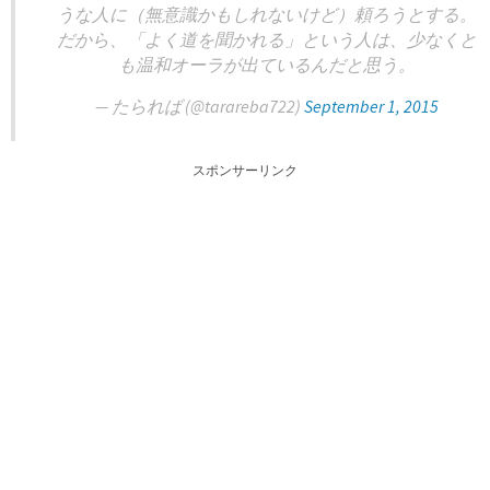
うな人に（無意識かもしれないけど）頼ろうとする。
だから、「よく道を聞かれる」という人は、少なくと
も温和オーラが出ているんだと思う。
— たられば (@tarareba722)
September 1, 2015
スポンサーリンク