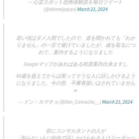
— 心霊スポット恐怖体験談を毎日ツイート
(@shinreijapan)
March 21, 2024
若い頃はダメ人間でしたので、道を聞かれても「わか
りません」の一言で避けていましたが、歳を取るにつ
れて、案内するようになりました
Googleマップがあればある程度案内出来ますし
40歳を超えてからは困ってそうな人に話しかけるよう
になりました、今の所、不審者扱いはされていません
w
— ドン・カマチョ (@Don_Camacho__)
March 21, 2024
前にコンサルタントの人が
「知らない人に街中で話しかけられる人はリーダーシ