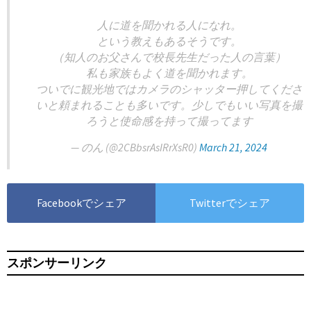
人に道を聞かれる人になれ。
という教えもあるそうです。
（知人のお父さんで校長先生だった人の言葉）
私も家族もよく道を聞かれます。
ついでに観光地ではカメラのシャッター押してくださ
いと頼まれることも多いです。少しでもいい写真を撮
ろうと使命感を持って撮ってます
— のん (@2CBbsrAsIRrXsR0)
March 21, 2024
Facebookでシェア
Twitterでシェア
スポンサーリンク