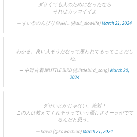
ダサくても人のためになったなら
それはカッコイイよ
— すい@のんびり自由に (@sui_slowlife)
March 21, 2024
わかる。良い人そうだなって思われてるってことだし
ね。
— 中野古着屋LITTLE BIRD (@littlebird_song)
March 20,
2024
ダサいとかじゃない、絶対！
この人は教えてくれそうっていう優しさオーラがでて
るんだと思う。
— kawa (@kawachion)
March 21, 2024