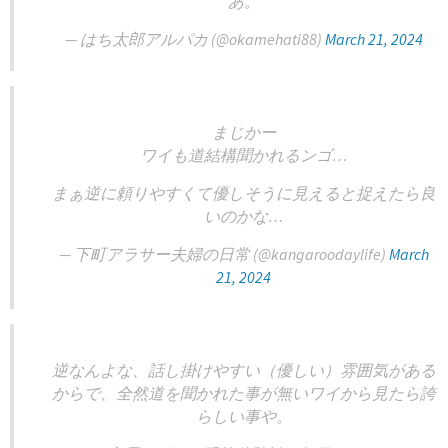
あ。
— はち太郎アルパカ (@okamehati88)
March 21, 2024
まじかー
ワイも道結構聞かれるンゴ…
まぁ逆に頼りやすくて優しそうに見えると捉えたら良
いのかな…
— 下町アラサー夫婦の日常 (@kangaroodaylife)
March
21, 2024
逆なんよな、話し掛けやすい（優しい）雰囲気がある
からで、全然道を聞かれた事が無いワイから見たら誇
らしい事や。