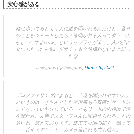
安心感がある
俺は歩いてるとよく人に道を聞かれるんだけど、昔そ
のことをツイートしたら「道聞かれる人ってダサい人
らしいですよwww」というリプライが来て、人の役に
立つんだったら別にダサくても全然構わないよと思っ
たな
— showgunn (@showgunn)
March 20, 2024
プロファイリングによると、「道を聞かれやすい人」
というのは「きちんとした清潔感ある服装だが、トレ
ンドをいまいち外している」とあり、丸の内界隈で道
を聞かれ、丸善でスタッフさんに間違えられることの
多い私、震えております。旅先で毎回の如く「撮って
貰えます？」と、カメラ渡される夫も然り。