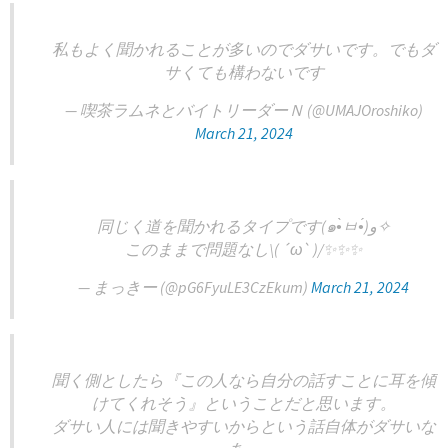
私もよく聞かれることが多いのでダサいです。でもダ
サくても構わないです
— 喫茶ラムネとバイトリーダーＮ (@UMAJOroshiko)
March 21, 2024
同じく道を聞かれるタイプです(๑•̀ㅂ•́)و✧
このままで問題なし\( ´ω` )/✨✨✨
— まっきー (@pG6FyuLE3CzEkum)
March 21, 2024
聞く側としたら『この人なら自分の話すことに耳を傾
けてくれそう』ということだと思います。
ダサい人には聞きやすいからという話自体がダサいな