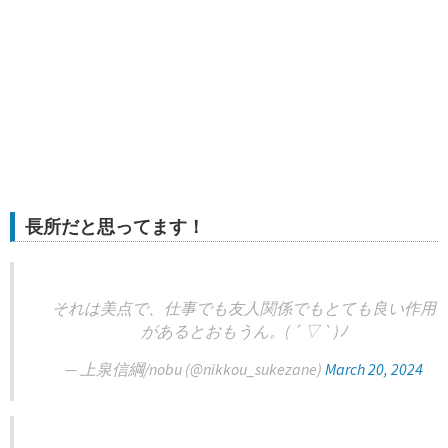
長所だと思ってます！
それは美点で、仕事でも友人関係でもとても良い作用
があるとおもうん。( ´ ▽ ` )ﾉ
— 上泉信綱/nobu (@nikkou_sukezane)
March 20, 2024