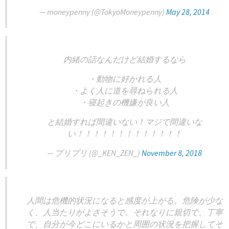
— moneypenny (@TokyoMoneypenny)
May 28, 2014
内緒の話なんだけど結婚するなら
・動物に好かれる人
・よく人に道を尋ねられる人
・寝起きの機嫌が良い人
と結婚すれば間違いない！マジで間違いな
い！！！！！！！！！！！！！
— プリプリ (@_KEN_ZEN_)
November 8, 2018
人間は危機的状況になると感度が上がる。危険が少な
く、人当たりがよさそうで、それなりに親切で、丁寧
で、自分が今どこにいるかと周囲の状況を把握してそ