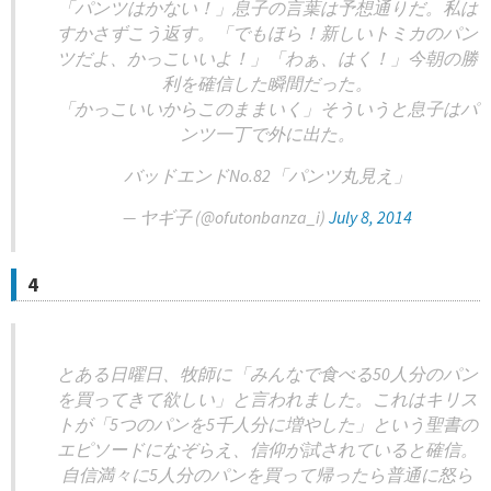
「パンツはかない！」息子の言葉は予想通りだ。私は
すかさずこう返す。「でもほら！新しいトミカのパン
ツだよ、かっこいいよ！」「わぁ、はく！」今朝の勝
利を確信した瞬間だった。
「かっこいいからこのままいく」そういうと息子はパ
ンツ一丁で外に出た。
バッドエンドNo.82「パンツ丸見え」
— ヤギ子 (@ofutonbanza_i)
July 8, 2014
4
とある日曜日、牧師に「みんなで食べる50人分のパン
を買ってきて欲しい」と言われました。これはキリス
トが「5つのパンを5千人分に増やした」という聖書の
エピソードになぞらえ、信仰が試されていると確信。
自信満々に5人分のパンを買って帰ったら普通に怒ら