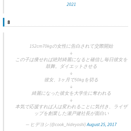
2021
8
152cm70kgの女性に告白されて交際開始
↓
この子は痩せれば絶対綺麗になると確信し毎日彼女を
鼓舞。ダイエットさせる
↓
彼女、3ヶ月で50kgを切る
↓
綺麗になった彼女を大学生に奪われる
↓
本気で応援すれば人は変われることに気付き、ライザ
ップを創業した瀬戸健社長が面白い
— ヒデヨシ (@cook_hideyoshi)
August 25, 2017