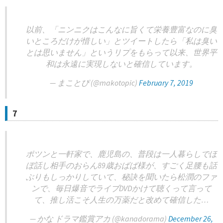
以前、「ニンニクはこんなに旨くて栄養豊富なのに臭
いところだけが惜しい」とツイートしたら「私は臭い
とは思いません」というリプをもらって以来、世界平
和は永遠に実現しないと確信しています。
— まことぴ (@makotopic)
February 7, 2019
7
ポツンと一軒家で、鹿児島の、普段は一人暮らしでほ
ぼ話し相手のおらん89歳おばば様が、すごく足腰も話
ぶりもしっかりしていて、秘訣を聞いたら松潤のファ
ンで、毎日爆音でライブDVDかけて聴くって言って
て、推し活こそ人生の万薬だと改めて確信した…
— かな ドラマ鑑賞アカ (@kanadorama)
December 26,