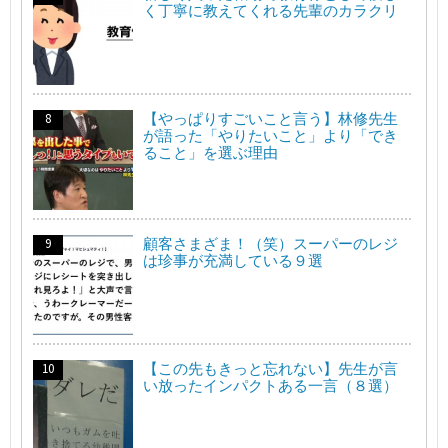
く丁寧に教えてくれる先輩のカラクリ
【やっぱりすごいこと言う】林修先生
が語った「やりたいこと」より「でき
ること」を選ぶ理由
顧客さまざま！（笑）スーパーのレジ
は珍事が充満している９選
【この先もきっと忘れない】先生が言
い放ったインパクトある一言（８選）