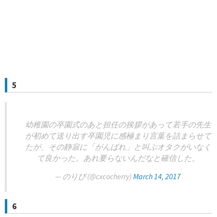
5
幼稚園の卒園式のあと担任の挨拶があって若手の先生
が初めて送り出す卒園児に感極まり言葉を詰まらせて
たが、その静寂に「がんばれ」と叫ぶオタクがいなく
て良かった。あれ要らないんだなと確信した。
— のりぴ (@cxcocherry)
March 14, 2017
6