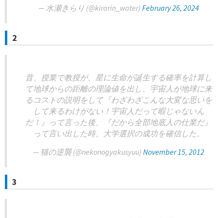
— 水瀬きらり (@kirarin_water)
February 26, 2024
2
昔、授業で教授が、星に生命が誕生する確率を計算し
て地球からの距離の理論値を出し、宇宙人が地球に来
るコストの説明をして『わざわざこんな大変な思いを
して来るわけがない！宇宙人だって暇じゃないん
だ！』って言った後、『だから全部地底人の仕業だ』
って言い出した時、大学選択の成功を確信した。
— 猫の逆襲 (@nekonogyakusyuu)
November 15, 2012
3