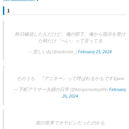
1
昨日確信したんだけど、俺の部下、俺から指示を受け
た時だけ「へい」って言ってる
— 悲しいね (@sadcolor_)
February 25, 2024
そのうち、『アニキ〜』って呼ばれるかもですねww
— 下町アラサー夫婦の日常 (@kangaroodaylife)
February
26, 2024
前の世界でオヤビンだったのかも