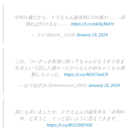
今年21歳だから、ドラえもん誕生時に108歳か………頑
張れば行けるな………
https://t.co/aklGLMuFtr
— コメ (@kichi__0128)
January 19, 2024
これ、ついさっき友達に姪っ子ちゃんがもうすぐ生ま
れるという話した後やったからなんかめちゃくちゃ感
動しちゃった。
https://t.co/46i5C5wiCR
— はりねずみ (@Harinezumi_0902)
January 19, 2024
前にも言いましたが、ドラえもんの誕生年を「令和94
年」と言うと、ぐっと近いように思えてきます。
https://t.co/BU1598FH5E