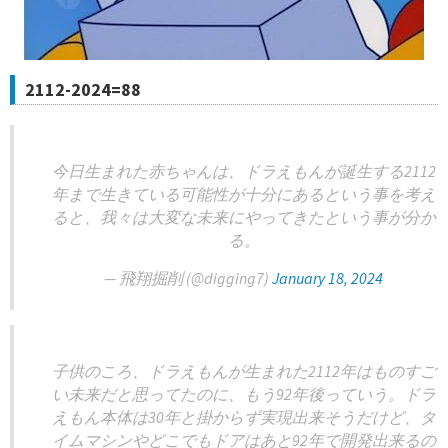
2112-2024=88
今日生まれた赤ちゃんは、ドラえもんが誕生する2112
年まで生きている可能性が十分にあるという事を考え
ると、我々は大変な未来にやってきたという事が分か
る。
— 飛翔掘削 (@digging7)
January 18, 2024
子供のころ、ドラえもんが生まれた2112年はものすご
い未来だと思ってたのに、もう92年後っていう。ドラ
えもん本体は30年と掛からず実現出来そうだけど、タ
イムマシンやどこでもドアはあと92年で開発出来るの