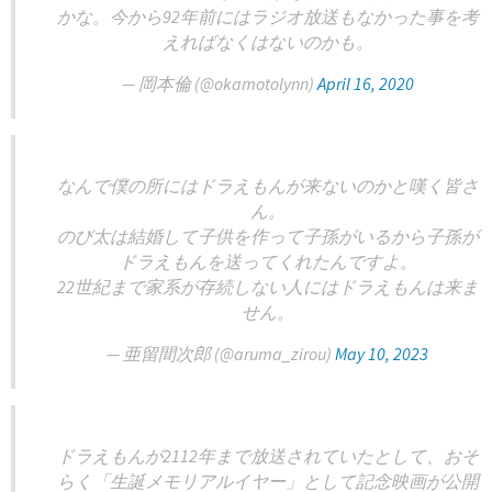
かな。今から92年前にはラジオ放送もなかった事を考
えればなくはないのかも。
— 岡本倫 (@okamotolynn)
April 16, 2020
なんで僕の所にはドラえもんが来ないのかと嘆く皆さ
ん。
のび太は結婚して子供を作って子孫がいるから子孫が
ドラえもんを送ってくれたんですよ。
22世紀まで家系が存続しない人にはドラえもんは来ま
せん。
— 亜留間次郎 (@aruma_zirou)
May 10, 2023
ドラえもんが2112年まで放送されていたとして、おそ
らく「生誕メモリアルイヤー」として記念映画が公開