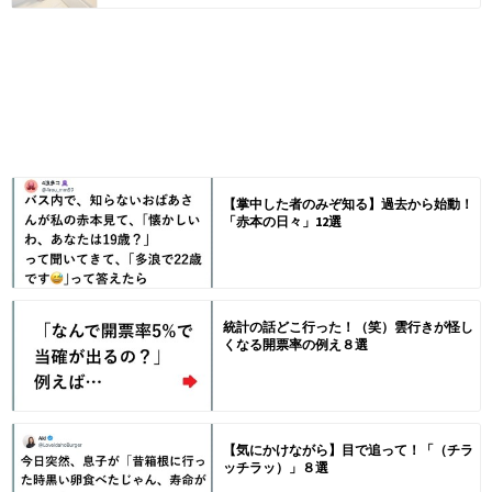
【掌中した者のみぞ知る】過去から始動！
「赤本の日々」12選
統計の話どこ行った！（笑）雲行きが怪し
くなる開票率の例え８選
【気にかけながら】目で追って！「（チラ
ッチラッ）」８選