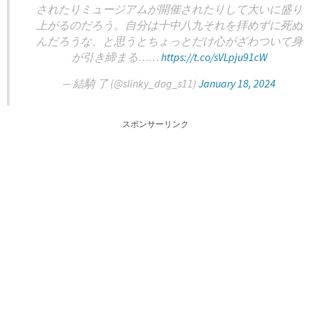
されたりミュージアムが開催されたりして大いに盛り
上がるのだろう。自分は十中八九それを拝めずに死ぬ
んだろうな、と思うとちょっとだけ心がざわついて身
が引き締まる……
https://t.co/sVLpju91cW
— 結騎 了 (@slinky_dog_s11)
January 18, 2024
スポンサーリンク