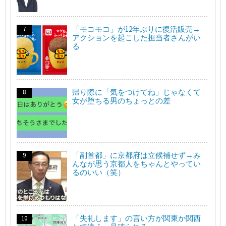
「モコモコ」が12年ぶりに復活販売→
アクションを起こした担当者さんがい
る
帰り際に「気をつけてね」じゃなくて
女が堕ちる男のちょっとの差
「副首都」に京都府は立候補せず→み
んなが思う京都人をちゃんとやってい
るのいい（笑）
「失礼します」の言い方が関東か関西