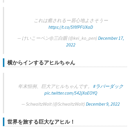
これは癒されるー居心地よさそうー
https://t.co/SYlfPFUXaD
— けいこーペン@三白眼 (@kei_ko_pen)
December 17,
2022
横からインするアヒルちゃん
年末恒例、巨大アヒルちゃんです。
#ラバーダック
pic.twitter.com/542jXoEOYQ
— SchwaltzWalt (@SchwaltzWalt)
December 9, 2022
世界を旅する巨大なアヒル！