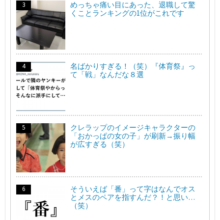
めっちゃ痛い目にあった、退職して驚
くことランキングの1位がこれです
名ばかりすぎる！（笑）『体育祭』っ
て「戦」なんだな８選
クレラップのイメージキャラクターの
「おかっぱの女の子」が刷新→振り幅
が広すぎる（笑）
そういえば「番」って字はなんでオス
とメスのペアを指すんだ？！と思い…
（笑）