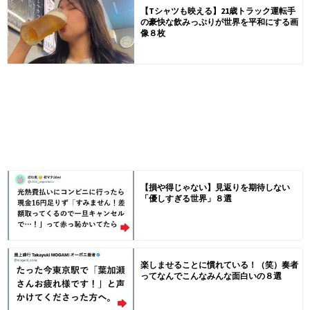
【Tシャツも映える】21歳トラック運転手
の豪快な飲みっぷりが世界を平和にする画
像８枚
【損や得じゃない】見返りを期待しない
「優しすぎる世界」８選
楽しませることに慣れている！（笑）奏者
ってなんでこんなみんな面白いの８選