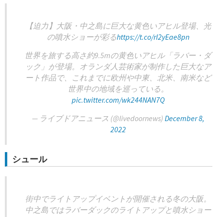
【迫力】大阪・中之島に巨大な黄色いアヒル登場、光
の噴水ショーが彩る
https://t.co/rI2yEae8pn
世界を旅する高さ約9.5mの黄色いアヒル「ラバー・ダ
ック」が登場。オランダ人芸術家が制作した巨大なア
ート作品で、これまでに欧州や中東、北米、南米など
世界中の地域を巡っている。
pic.twitter.com/wk244NAN7Q
— ライブドアニュース (@livedoornews)
December 8,
2022
シュール
街中でライトアップイベントが開催される冬の大阪。
中之島ではラバーダックのライトアップと噴水ショー