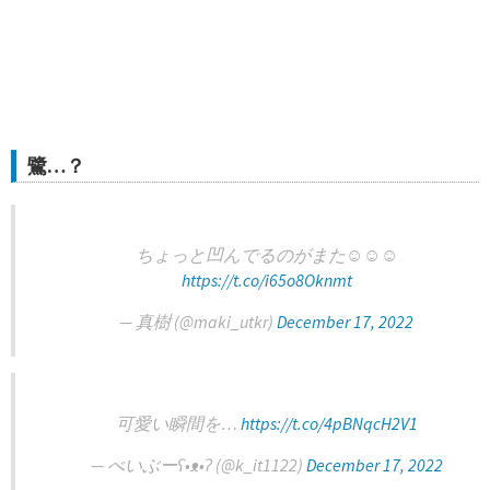
鷺…？
ちょっと凹んでるのがまた☺️☺️☺️
https://t.co/i65o8Oknmt
— 真樹 (@maki_utkr)
December 17, 2022
可愛い瞬間を…
https://t.co/4pBNqcH2V1
— べいぶーʕ•ᴥ•ʔ (@k_it1122)
December 17, 2022