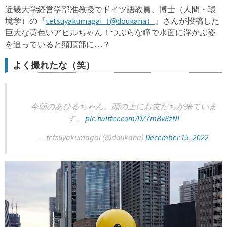
近畿大学経営学部准教授でドイツ語教員、博士（人間・環
境学）の『
tetsuyakumagai（@doukana）
』さんが投稿した
巨大な黄色いアヒルちゃん！つぶらな瞳で水面に浮かぶ姿
を追っていると頭頂部に…？
よく撮れたな（笑）
今朝のあひるちゃん。頭の上にお友だちが来ていま
す。
pic.twitter.com/DZ7mBv8zNI
— tetsuyakumagai (@doukana)
December 15, 2022