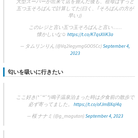
大型スーパーが出来て店を畳んだ後も、祖母はずっと
五つ玉そろばんで計算してた(曰く、｢そろばんの方が
早い｣)
このレジと言い五つ玉そろばんと言い……
懐かしいな☺️
https://t.co/K7qsXliK3a
— タムリンりん (@Vq2IegymgGOO5Cc)
September 4,
2023
匂いを吸いに行きたい
ここ好き(*´꒳`*)鳴子温泉泊まった時は夕食前の散歩で
必ず寄ってました。
https://t.co/ofJmBXqI4q
— 桜 ナナミ (@g_magutan)
September 4, 2023