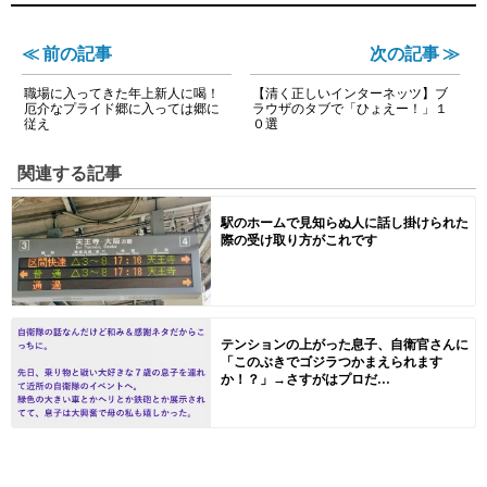
≪ 前の記事
次の記事 ≫
職場に入ってきた年上新人に喝！
【清く正しいインターネッツ】ブ
厄介なプライド郷に入っては郷に
ラウザのタブで「ひょえー！」１
従え
０選
関連する記事
駅のホームで見知らぬ人に話し掛けられた
際の受け取り方がこれです
テンションの上がった息子、自衛官さんに
「このぶきでゴジラつかまえられます
か！？」→さすがはプロだ...