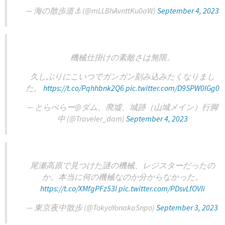
— 海の散歩道⚓️ (@mLLBhAvnttKu0aW)
September 4, 2023
機械仕掛けの素敵さは無限。
久しぶりにこいつでガンガン刻み込みたくなりまし
た。
https://t.co/Pqhhbnk2Q6
pic.twitter.com/D9SPW0IGg0
— とらべらー@ダム、廃墟、城跡（山城メイン）行脚
中 (@Traveler_dam)
September 4, 2023
尾瀬高原で見つけた謎の機械、レジスターだったの
か。本当に何の機械なのか分からなかった。
https://t.co/XMfgPFz53I
pic.twitter.com/PDsvLfOVIi
— 東京夜中散歩 (@TokyoYonakaSnpo)
September 3, 2023