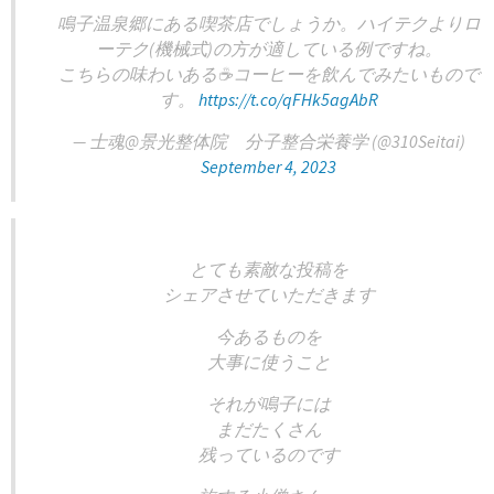
鳴子温泉郷にある喫茶店でしょうか。ハイテクよりロ
ーテク(機械式)の方が適している例ですね。
こちらの味わいある☕コーヒーを飲んでみたいもので
す。
https://t.co/qFHk5agAbR
— 士魂@景光整体院 分子整合栄養学 (@310Seitai)
September 4, 2023
とても素敵な投稿を
シェアさせていただきます
今あるものを
大事に使うこと
それが鳴子には
まだたくさん
残っているのです