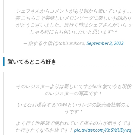
シェフさんからコメントがあり朝から驚いています…
笑 こちらこそ美味しいメロンソーダに楽しいお話あり
がとうございました。次行く時はシェフさんがいらっ
しゃる時にもお伺いしたいと思います^ ^
— 旅する小僧 (@tabisurukozo)
September 3, 2023
置いてるところ好き
そのレジスターよりは新しいですが50年物で今も現役
のレジスターの写真です！
いまなお現存するTOWAというレジの販売会社製のよ
うです！
よく行く理髪店で使われていて店主の方が気さくでま
た行きたくなるお店です！
pic.twitter.com/KbSYdUDywq