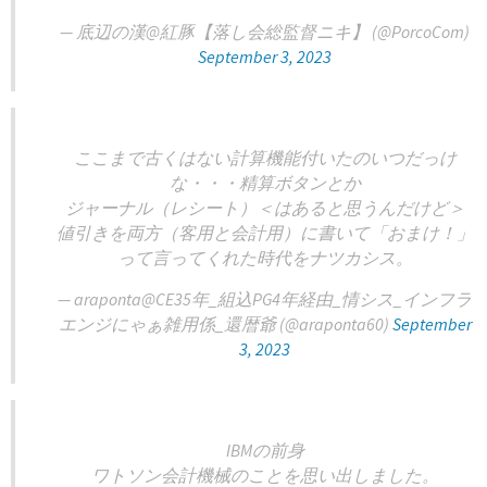
— 底辺の漢@紅豚【落し会総監督ニキ】 (@PorcoCom)
September 3, 2023
ここまで古くはない計算機能付いたのいつだっけ
な・・・精算ボタンとか
ジャーナル（レシート）＜はあると思うんだけど＞
値引きを両方（客用と会計用）に書いて「おまけ！」
って言ってくれた時代をナツカシス。
— araponta@CE35年_組込PG4年経由_情シス_インフラ
エンジにゃぁ雑用係_還暦爺 (@araponta60)
September
3, 2023
IBMの前身
ワトソン会計機械のことを思い出しました。