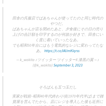
田舎の呉服店でばあちゃんが使ってたのと同じ時代の
やつだ。
ばあちゃんが店を閉めたあと、夕食後にその日の売り
上げの合計額を印字するのが何故か好きで、田舎にい
く度に着いていったなあ。
でも昭和50年台にはもう電気的なレジに変わってたな
あ。
https://t.co/lAUmKlqrss
— k_wakita ♪ツイッター ツイッターX 漆黒の翼～♪
(@k_wakita)
September 3, 2023
そろばんも五つ玉だし
実家が戦前~昭和40年代終わり頃(1970年代半ば)まで雑
貨屋を営んでたから、店にレジを導入した後も近所に