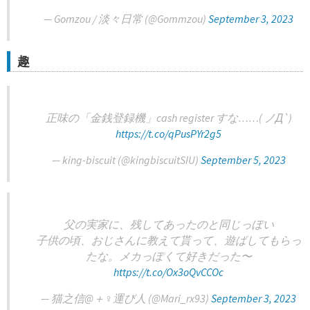
— Gomzou / 淡々日常 (@Gommzou)
September 3, 2023
趣
正味の「金銭登録機」cash register すな……( ノД`)
https://t.co/qPusPYr2g5
— king-biscuit (@kingbiscuitSIU)
September 5, 2023
父の実家に、残してあったのと同じっぽい
子供の頃、おじさんに教えて貰って、遊ばしてもらっ
たな。メカっぽくて好きだった〜
https://t.co/Ox3oQvCCOc
— 猫之信@＋‍♀️運び人 (@Mari_rx93)
September 3, 2023