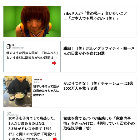
aikoさんが『昔の私へ』言いたいこと
→「ご本人でも思うのか（笑）」
繊細！（笑）ポルノグラフィティ・晴一さ
んの日常が心を盗む14選
かぶりつきな！（笑）チャーシューは1億
3000万人を救う８選
姉妹を育てるパパが痛感した『家庭内事
情』をきっかけに、判明していく乙女心の
取扱説明書（笑）