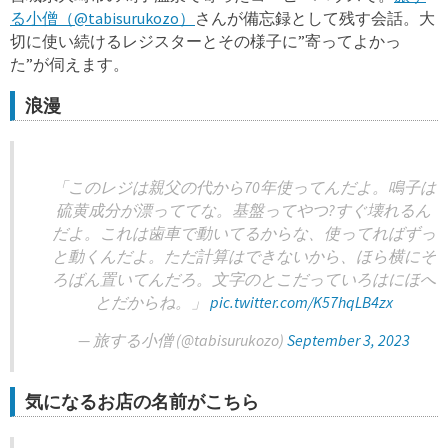
る小僧（@tabisurukozo）
さんが備忘録として残す会話。大
切に使い続けるレジスターとその様子に”寄ってよかっ
た”が伺えます。
浪漫
「このレジは親父の代から70年使ってんだよ。鳴子は
硫黄成分が漂っててな。基盤ってやつ?すぐ壊れるん
だよ。これは歯車で動いてるからな、使ってればずっ
と動くんだよ。ただ計算はできないから、ほら横にそ
ろばん置いてんだろ。文字のとこだっていろはにほへ
とだからね。」
pic.twitter.com/K57hqLB4zx
— 旅する小僧 (@tabisurukozo)
September 3, 2023
気になるお店の名前がこちら