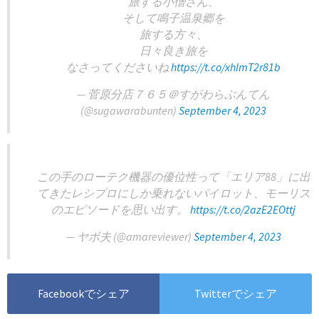
旅する小僧さん、
そして鳴子温泉郷を
旅する方々、
日々良き旅を
なさってくださいね
https://t.co/xhImT2r81b
— 菅原分店７６５＠すがわらぶんてん
(@sugawarabunten)
September 4, 2023
この手のローテク機器の優位性って「エリア88」に出
てきたレシプロにしか乗れないパイロット、モーリス
のエピソードを思い出す。
https://t.co/2azE2EOttj
— ヤボ夫 (@amareviewer)
September 4, 2023
Facebookでシェア
Twitterでシェア