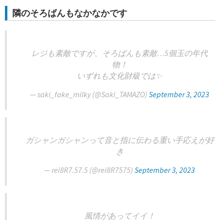
隣のそろばんもなかなかです
レジも素敵ですが、そろばんも素敵…5個玉の年代
物！
いずれも文化財級では✨
— saki_fake_milky (@Saki_TAMAZO)
September 3, 2023
ガシャンガシャンって音と指に伝わる重い手応えが好
き
— rei8R7.57.5 (@rei8R7575)
September 3, 2023
風情があってイイ！