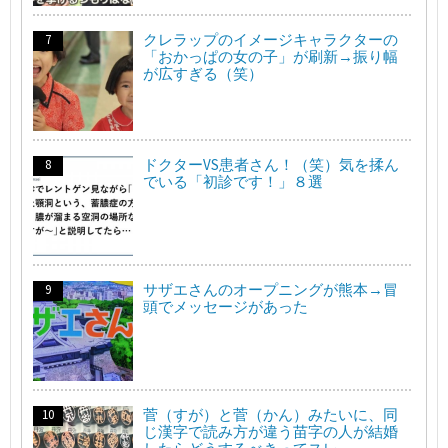
クレラップのイメージキャラクターの
「おかっぱの女の子」が刷新→振り幅
が広すぎる（笑）
ドクターVS患者さん！（笑）気を揉ん
でいる「初診です！」８選
サザエさんのオープニングが熊本→冒
頭でメッセージがあった
菅（すが）と菅（かん）みたいに、同
じ漢字で読み方が違う苗字の人が結婚