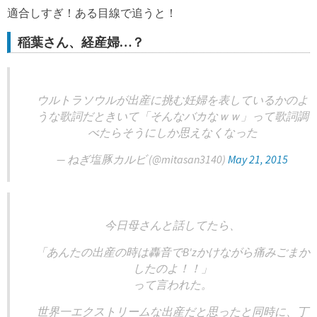
適合しすぎ！ある目線で追うと！
稲葉さん、経産婦…？
ウルトラソウルが出産に挑む妊婦を表しているかのよ
うな歌詞だときいて「そんなバカなｗｗ」って歌詞調
べたらそうにしか思えなくなった
— ねぎ塩豚カルビ (@mitasan3140)
May 21, 2015
今日母さんと話してたら、
「あんたの出産の時は轟音でB'zかけながら痛みごまか
したのよ！！」
って言われた。
世界一エクストリームな出産だと思ったと同時に、丁