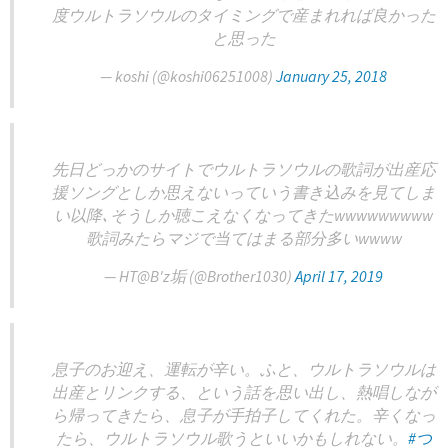
度ウルトラソウルのタイミングで産まれれば良かった
と思った
— koshi (@koshi06251008)
January 25, 2018
先日どっかのサイトでウルトラソウルの歌詞が出産応
援ソングとしか思えないっていう書き込みを見てしま
い以降､そうしか聴こえなくなってきたwwwwwwwww
歌詞みたらマジで当てはまる部分多いwwww
— HT@B'z垢 (@Brother1030)
April 17, 2019
息子のお迎え、運転が辛い。ふと、ウルトラソウルは
出産とリンクする、という話を思い出し、熱唱しなが
ら帰ってきたら、息子が手拍子してくれた。辛くなっ
たら、ウルトラソウル歌うといいかもしれない。
#つ