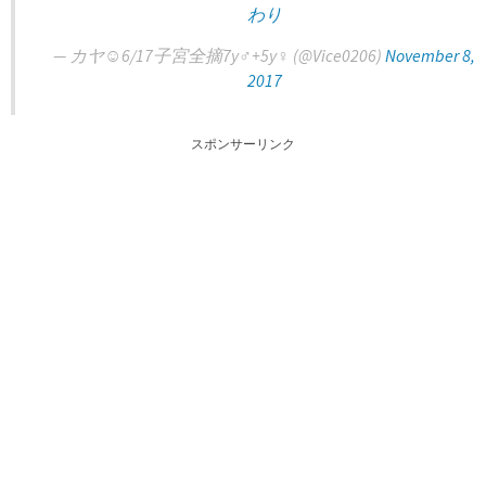
わり
— カヤ☺︎6/17子宮全摘7y♂+5y♀ (@Vice0206)
November 8,
2017
スポンサーリンク