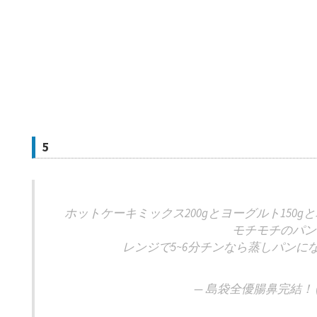
5
ホットケーキミックス200gとヨーグルト150
モチモチのパン
レンジで5~6分チンなら蒸しパンに
— 島袋全優腸鼻完結！ (@s