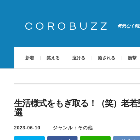
COROBUZZ
何気なく転
新着
笑える
泣ける
癒される
衝撃
生活様式をもぎ取る！（笑）老若
選
2023-06-10
ジャンル：
その他