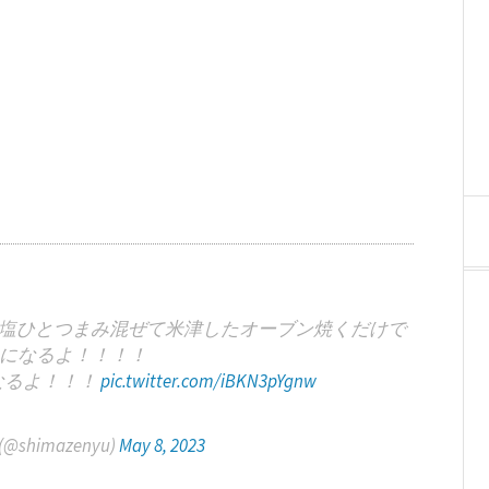
gと塩ひとつまみ混ぜて米津したオーブン焼くだけで
になるよ！！！！
なるよ！！！
pic.twitter.com/iBKN3pYgnw
himazenyu)
May 8, 2023