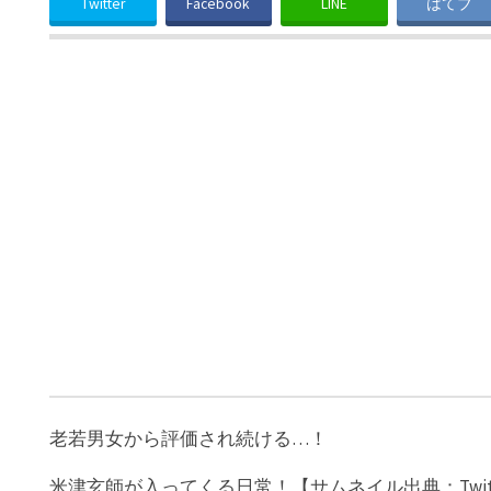
Twitter
Facebook
LINE
はてブ
老若男女から評価され続ける…！
米津玄師が入ってくる日常！【サムネイル出典：Twitte