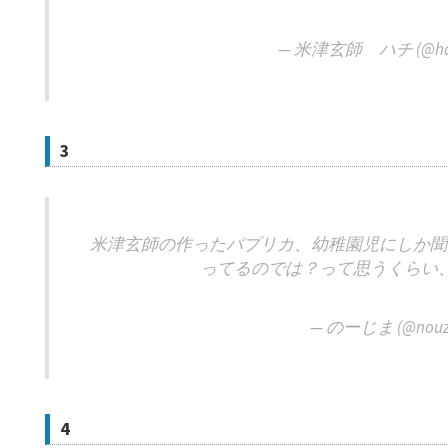
— 米津玄師 ハチ (@hac
3
米津玄師の作ったパプリカ、幼稚園児にしか聞
ってるのでは？って思うくらい
— のーじま (@nouz
4