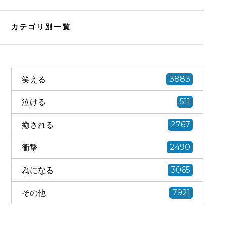
カテゴリ別一覧
笑える
3883
泣ける
511
癒される
2767
衝撃
2490
為になる
3065
その他
7921