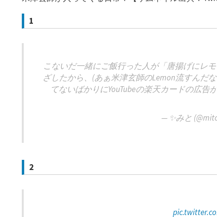
1
こないだ一緒にご飯行った人が「唐揚げにレモ
ざしたから、(あぁ米津玄師のLemon流すんだな
てないばかりにYouTubeの楽天カードの広
— ✨みと (@mito
2
pic.twitter.