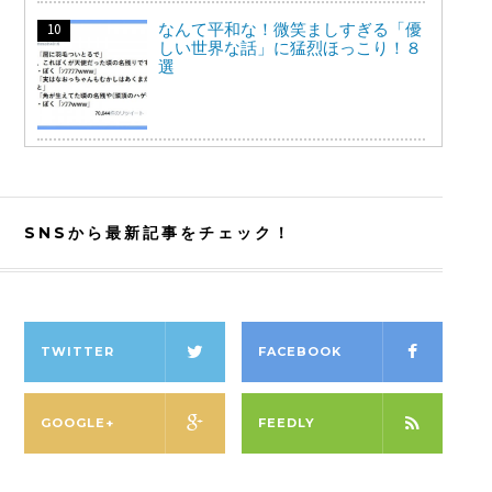
なんて平和な！微笑ましすぎる「優
しい世界な話」に猛烈ほっこり！８
選
SNSから最新記事をチェック！
TWITTER
FACEBOOK
GOOGLE+
FEEDLY