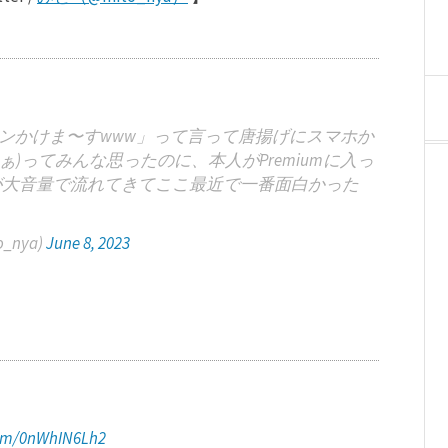
ンかけま〜すwww」って言って唐揚げにスマホか
ぁ)ってみんな思ったのに、本人がPremiumに入っ
告が大音量で流れてきてここ最近で一番面白かった
_nya)
June 8, 2023
com/0nWhIN6Lh2