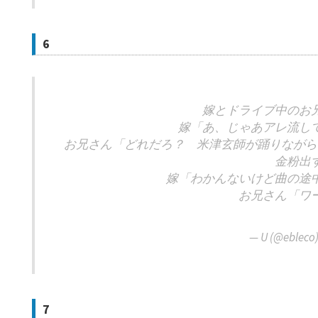
6
嫁とドライブ中のお
嫁「あ、じゃあアレ流し
お兄さん「どれだろ？ 米津玄師が踊りながら
金粉出
嫁「わかんないけど曲の途
お兄さん「ワ
— U (@ebleco
7