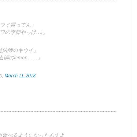
ウイ買ってん」
ワの季節やっけ…)」
琶法師のキウイ」
師のlemon……」
0)
March 11, 2018
カ食べるようになったんすよ