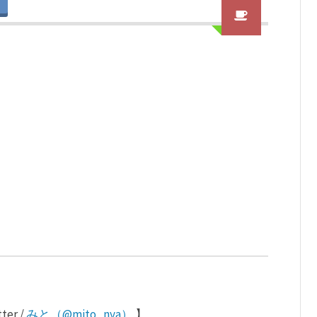
r /
みと（@mito_nya）
】