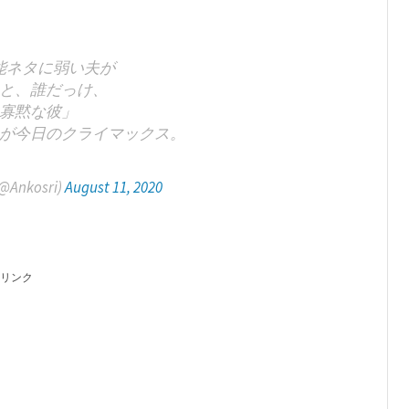
能ネタに弱い夫が
と、誰だっけ、
寡黙な彼」
が今日のクライマックス。
nkosri)
August 11, 2020
リンク