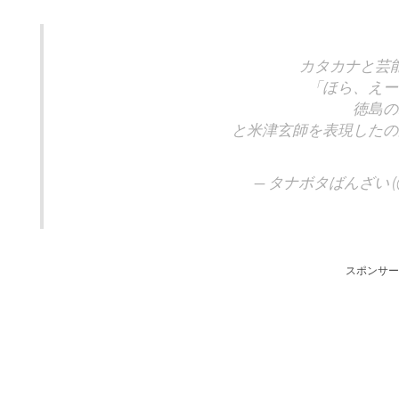
カタカナと芸
「ほら、えー
徳島の
と米津玄師を表現したの
— タナボタばんざい (@A
スポンサー