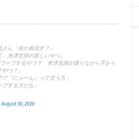
兄さん「何か曲流す？」
て。米津玄師の新しいやつ」
ワープするやつ？ 米津玄師が踊りながら手から
すやつ？」
中で『にゃーん』って言う方」
ープする方だな」
)
August 30, 2020