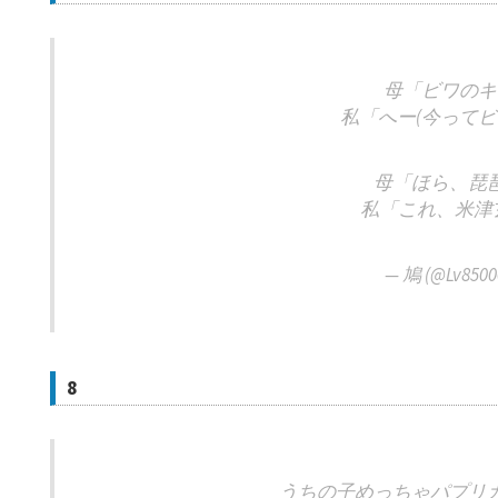
母「ビワのキ
私「へー(今ってビ
母「ほら、琵
私「これ、米津玄
— 鳩 (@Lv8500
8
うちの子めっちゃパプリ