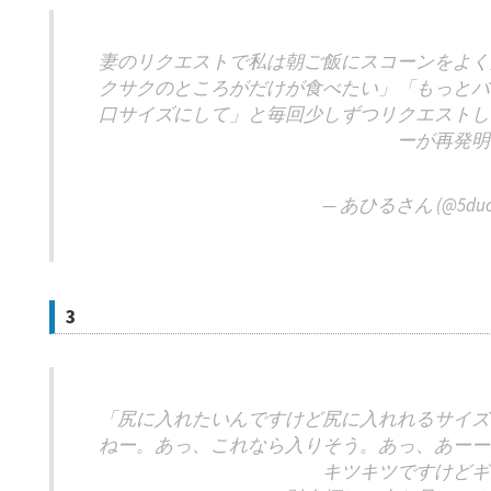
妻のリクエストで私は朝ご飯にスコーンをよく
クサクのところがだけが食べたい」「もっとバ
口サイズにして」と毎回少しずつリクエストし
ーが再発明
— あひるさん (@5duc
3
「尻に入れたいんですけど尻に入れれるサイズ
ねー。あっ、これなら入りそう。あっ、あーー
キツキツですけどギ