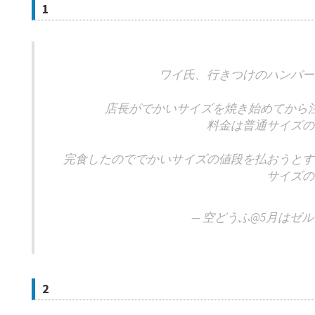
1
ワイ氏、行きつけのハンバー
店長がでかいサイズを焼き始めてから
料金は普通サイズの
完食したのででかいサイズの値段を払おうとす
サイズの
— 空どうふ@5月はゼル伝 (
2