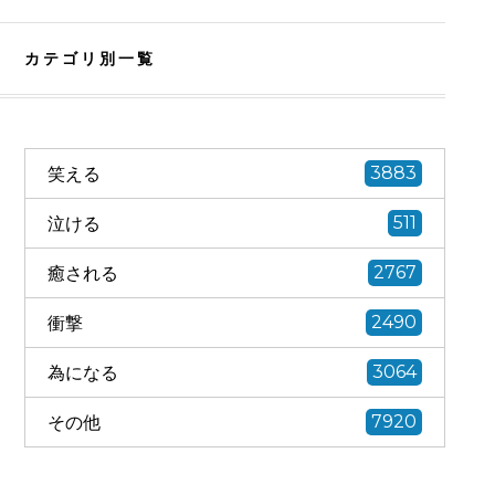
カテゴリ別一覧
笑える
3883
泣ける
511
癒される
2767
衝撃
2490
為になる
3064
その他
7920