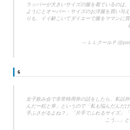
ラッパーが大きいサイズの服を着ているのは、
ようにとオーバー・サイズのお洋服を買い与え
りも、イイ齢こいてダイエーで服をママンに買
— ＬＬクールＰ (@paso
6
女子飲み会で非常時用斧の話をしたら、私以外
んだー鉈と斧」というので「私も悩んだんだけ
手ふさがるよね？」「片手でふれるサイズ」「
こう…」と