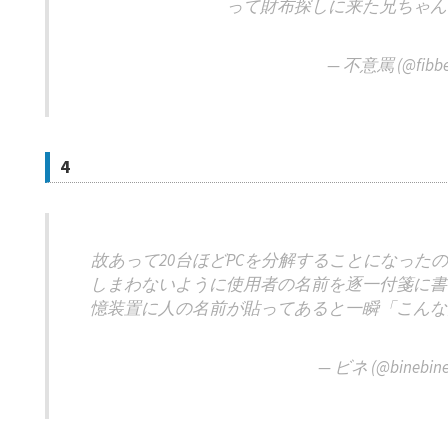
って財布探しに来た兄ちゃん
— 不意罵 (@fibbe
4
故あって20台ほどPCを分解することになった
しまわないように使用者の名前を逐一付箋に書
憶装置に人の名前が貼ってあると一瞬「こんな
— ビネ (@binebine