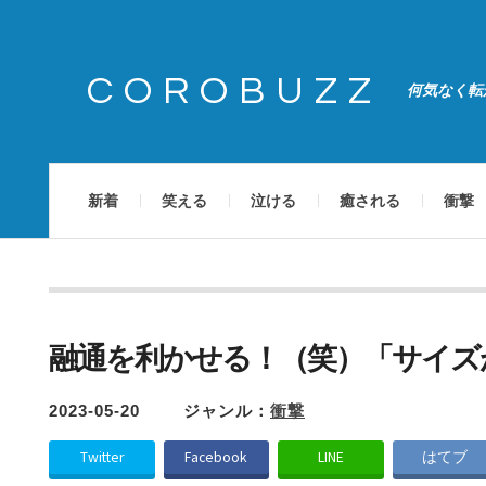
COROBUZZ
何気なく転
新着
笑える
泣ける
癒される
衝撃
融通を利かせる！（笑）「サイズ
2023-05-20
ジャンル：
衝撃
Twitter
Facebook
LINE
はてブ