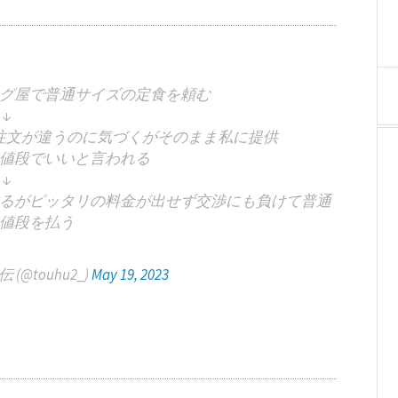
グ屋で普通サイズの定食を頼む
↓
注文が違うのに気づくがそのまま私に提供
値段でいいと言われる
↓
るがピッタリの料金が出せず交渉にも負けて普通
値段を払う
@touhu2_)
May 19, 2023