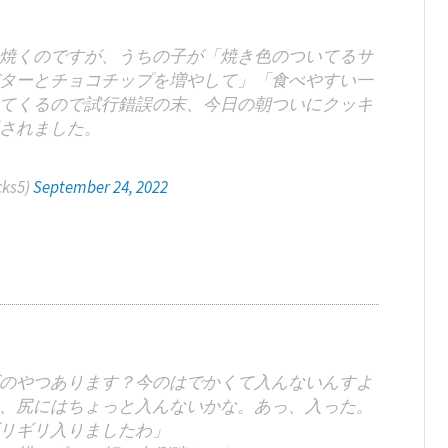
焼くのですが、うちの子が「焼き色のついてるサ
ターとチョコチップを増やして」「食べやすい一
てくるので試行錯誤の末、今日の朝ついにクッキ
されました。
ks5)
September 24, 2022
のやつあります？今のはでかくて入んないんすよ
、尻にはちょっと入んないかな。あっ、入った。
リギリ入りましたわ」