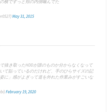
の横でずっと頬の内側噛んでた
r0527)
May 31, 2015
ので抜き取ったHDDが誰のものか分からなくなって
いて貼っているのだけれど、手のひらサイズの記
姿に」感がよぎって道を外れた作業みがすごいな
bi)
February 19, 2020