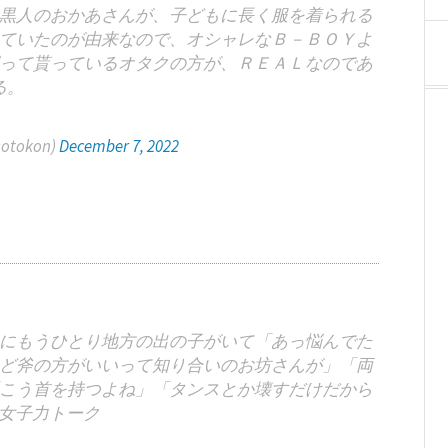
黒人のおかあさんが、子どもに長く服を着られる
ていたのが由来なので、オシャレなＢ－ＢＯＹよ
って貰っているオタクの方が、ＲＥＡＬなのであ
る。
tokon)
December 7, 2022
にもうひとり地方の出の子がいて「あっ悩んでた
ど斧の方がいいって知り合いのお坊さんが」「両
こう首を持つよね」「タンスとか壊すだけだから
女子力トーク