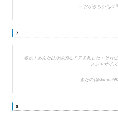
— おがきちか (@chika
7
教授！あんたは致命的なミスを犯した！それはレ
ォントサイズを
— きたの (@skitano592
8