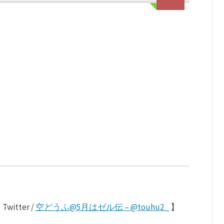
ter /
空どうふ@5月はゼル伝 – @touhu2_
】