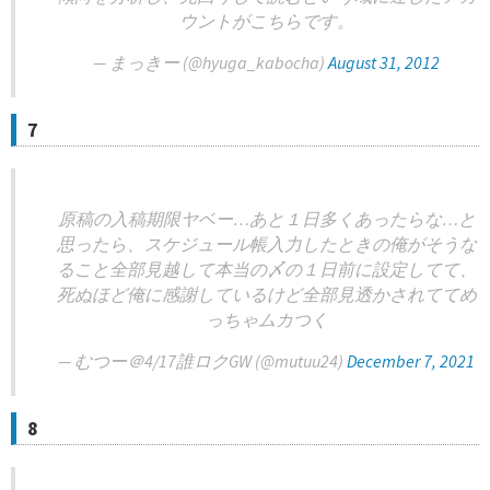
ウントがこちらです。
— まっきー (@hyuga_kabocha)
August 31, 2012
7
原稿の入稿期限ヤベー…あと１日多くあったらな…と
思ったら、スケジュール帳入力したときの俺がそうな
ること全部見越して本当の〆の１日前に設定してて、
死ぬほど俺に感謝しているけど全部見透かされててめ
っちゃムカつく
— むつー＠4/17誰ロクGW (@mutuu24)
December 7, 2021
8