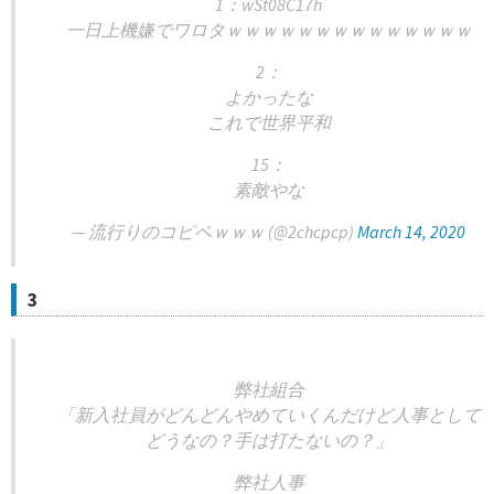
1：wSt08C17h
一日上機嫌でワロタｗｗｗｗｗｗｗｗｗｗｗｗｗｗ
2：
よかったな
これで世界平和
15：
素敵やな
— 流行りのコピペｗｗｗ (@2chcpcp)
March 14, 2020
3
弊社組合
「新入社員がどんどんやめていくんだけど人事として
どうなの？手は打たないの？」
弊社人事