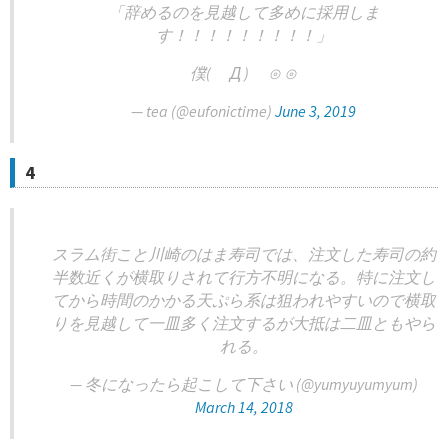
「辞めるのを見越して多めに採用しま
す！！！！！！！！！」
僕( Д ) ⊙ ⊙
— tea (@eufonictime)
June 3, 2019
4
スラム街こと川崎のはま寿司では、注文した寿司の約
半数近くが横取りされて行方不明になる。特に注文し
てから時間のかかる天ぷら系は狙われやすいので横取
りを見越して一皿多く注文するが大抵は二皿ともやら
れる。
— 冬になったら起こして下さい (@yumyuyumyum)
March 14, 2018