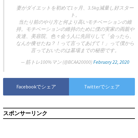
妻がダイエットを初めて1ヶ月、3.5kg減量し好スター
ト。
当たり前のやり方と何より高いモチベーションの維
持。モチベーションの維持のために僕の実家の両親や
友達、美容院、色々会う人に先回りして「会ったら、
なんか痩せたね？！って言ってあげて！」って僕から
言っておいたのは墓場までの秘密です。
— 筋トレ100%マン (@BCAA20000)
February 22, 2020
Facebookでシェア
Twitterでシェア
スポンサーリンク