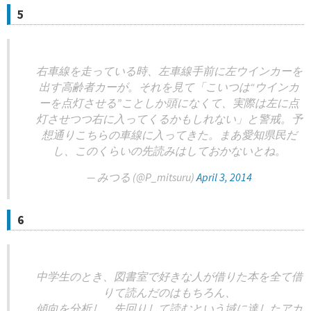
5
右車線を走っている時、左車線手前に左ウインカーを
出す高齢者カーが。それを見て「こいつは“ウインカ
ーを点灯させる”ことしか頭になくて、実際は左に点
灯させつつ右に入ってくるかもしれない」と警戒。予
想通りこちらの車線に入ってきた。まあ愛知県民だ
し、このくらいの先読みはしておかないとね。
— みつる (@P_mitsuru)
April 3, 2014
6
中学生のとき、図書室で好きな人が借りた本を全て借
りて読んだのはもちろん、
傾向を分析し、先回りして読むという域に達したアカ