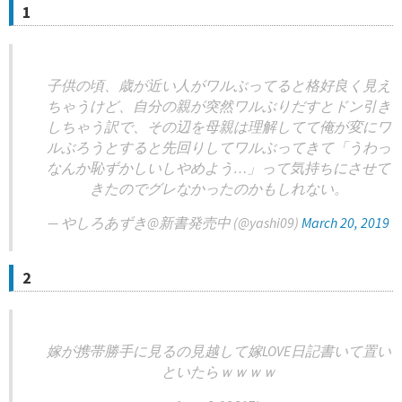
1
子供の頃、歳が近い人がワルぶってると格好良く見え
ちゃうけど、自分の親が突然ワルぶりだすとドン引き
しちゃう訳で、その辺を母親は理解してて俺が変にワ
ルぶろうとすると先回りしてワルぶってきて「うわっ
なんか恥ずかしいしやめよう…」って気持ちにさせて
きたのでグレなかったのかもしれない。
— やしろあずき@新書発売中 (@yashi09)
March 20, 2019
2
嫁が携帯勝手に見るの見越して嫁LOVE日記書いて置い
といたらｗｗｗｗ