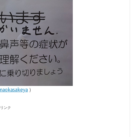
maokasakeya
）
リンク