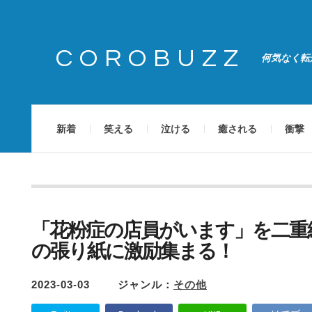
COROBUZZ
何気なく転
新着
笑える
泣ける
癒される
衝撃
「花粉症の店員がいます」を二重
の張り紙に激励集まる！
2023-03-03
ジャンル：
その他