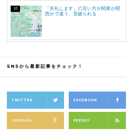
「失礼します」の言い方が関東か関
西かで違う、見破られる
SNSから最新記事をチェック！
TWITTER
FACEBOOK
GOOGLE+
FEEDLY