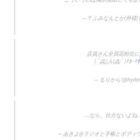
— 〒ふみなんとか(外様) (@D
店員さん全員花粉症に
( ´;Д;)人(;Д;` )ﾅｶｰﾏ
— るりから (@hydoro
…なら、仕方ないよね
— あきよ@ラジオと手帳とボディワークの人