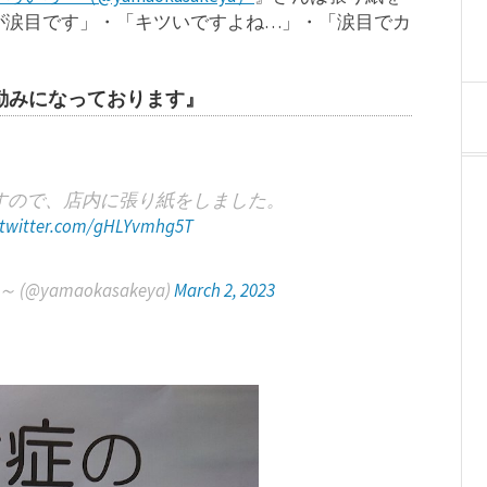
が涙目です」・「キツいですよね…」・「涙目でカ
励みになっております』
すので、店内に張り紙をしました。
.twitter.com/gHLYvmhg5T
yamaokasakeya)
March 2, 2023