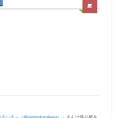
！
ろ～（@yamaokasakeya）
』さんは張り紙を