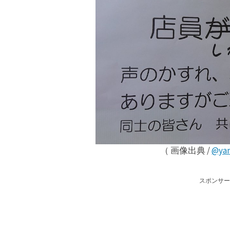
（ 画像出典 /
@ya
スポンサー