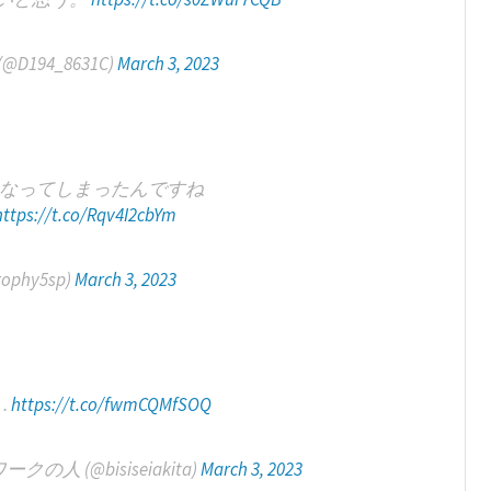
194_8631C)
March 3, 2023
なってしまったんですね
https://t.co/Rqv4I2cbYm
phy5sp)
March 3, 2023
…
https://t.co/fwmCQMfSOQ
 (@bisiseiakita)
March 3, 2023