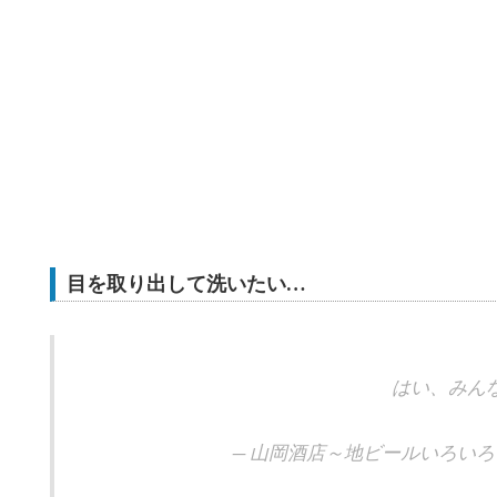
目を取り出して洗いたい…
はい、みん
— 山岡酒店～地ビールいろいろ～ (@