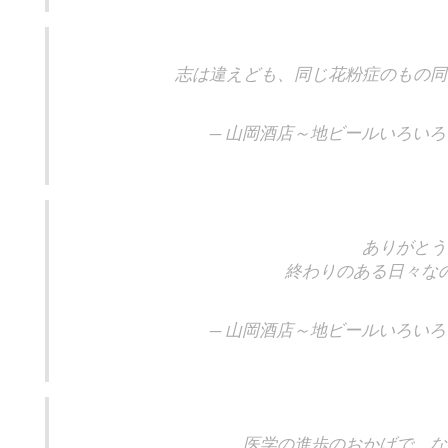
志は違えども、同じ花粉症のもの同
— 山岡酒店～地ビールいろいろ～ (@
ありがとう
終わりのある日々な
— 山岡酒店～地ビールいろいろ～ (@
医学の進歩のおかげで、な