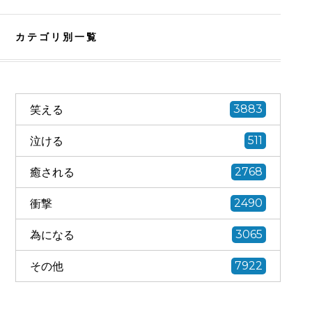
カテゴリ別一覧
笑える
3883
泣ける
511
癒される
2768
衝撃
2490
為になる
3065
その他
7922