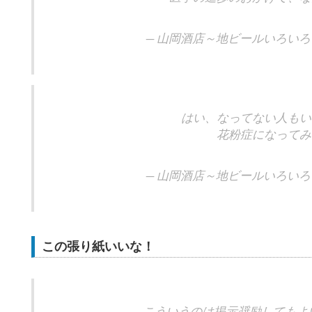
— 山岡酒店～地ビールいろいろ～ (@
はい、なってない人もい
花粉症になってみ
— 山岡酒店～地ビールいろいろ～ (@
この張り紙いいな！
こういうのは掲示奨励してもよ