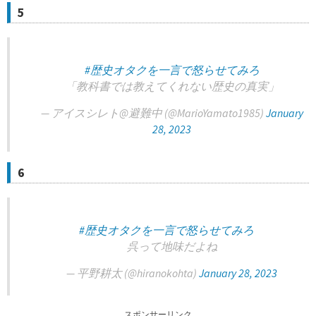
5
#歴史オタクを一言で怒らせてみろ
「教科書では教えてくれない歴史の真実」
— アイスシレト@避難中 (@MarioYamato1985)
January
28, 2023
6
#歴史オタクを一言で怒らせてみろ
呉って地味だよね
— 平野耕太 (@hiranokohta)
January 28, 2023
スポンサーリンク