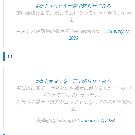
#歴史オタクを一言で怒らせてみろ
古い建物なんて、残しておいたってしょうがないじゃ
ん。
— みなと＠明治の男色発売中 (@minato_i_)
January 27,
2023
11
#歴史オタクを一言で怒らせてみろ
春日山に来て、信玄公のお膝元に参りました(｀･ω･´)
ｷﾘｯって言ってたオッサン。
※恐らく謙信と信玄がゴッチャになってるんだと思わ
れ
— 長重@ (@hidetugu12)
January 27, 2023