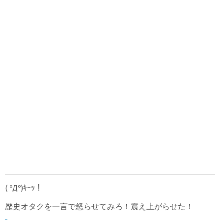
( ºДº)ｷｰｯ！
歴史オタクを一言で怒らせてみろ！震え上がらせた！