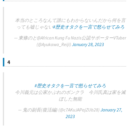
本当のところなんて誰にもわからないんだから何を言
っても嘘じゃない
#歴史オタクを一言で怒らせてみろ
— 東條のと@African Kung Fu Nazis公認サポーターVTuber
(@Ayukawa_Reiji)
January 28, 2023
4
#歴史オタクを一言で怒らせてみろ
今川義元は公家かぶれのボンクラ 今川氏真は家を滅
ぼした無能
— 鬼の副長(復活編) (@c7AKuJAPajZUb28)
January 27,
2023