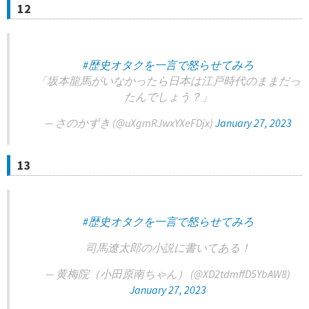
12
#歴史オタクを一言で怒らせてみろ
「坂本龍馬がいなかったら日本は江戸時代のままだっ
たんでしょう？」
— さのかずき (@uXgmRJwxYXeFDjx)
January 27, 2023
13
#歴史オタクを一言で怒らせてみろ
司馬遼太郎の小説に書いてある！
— 黄梅院（小田原南ちゃん） (@XD2tdmffD5YbAW8)
January 27, 2023