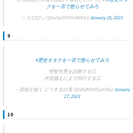
クを一言で怒らせてみろ
— たびびぃ (@bxGp9YUYhn8VEhJ)
January 28, 2023
9
#歴史オタクを一言で怒らせてみろ
明智光秀を説教する江
伊賀越えにまで同行する江
— 武衛が如く どうする白兎 (@SRQNXflPpxICBIy)
January
27, 2023
10