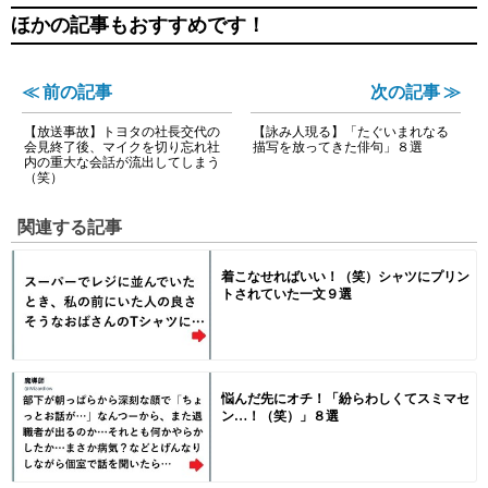
ほかの記事もおすすめです！
≪ 前の記事
次の記事 ≫
【放送事故】トヨタの社長交代の
【詠み人現る】「たぐいまれなる
会見終了後、マイクを切り忘れ社
描写を放ってきた俳句」８選
内の重大な会話が流出してしまう
（笑）
関連する記事
着こなせればいい！（笑）シャツにプリン
トされていた一文９選
悩んだ先にオチ！「紛らわしくてスミマセ
ン…！（笑）」８選