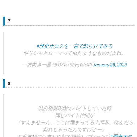
7
#歴史オタクを一言で怒らせてみろ
ギリシャとローマって似たようなものだよね。
— 前向き一番 (@OZTs5S2ygYzicXl)
January 28, 2023
8
以前発掘現場でバイトしていた時
同じバイト仲間が
「すんませーん、ここに埋まってる土師器、踏んだら
割れちゃったんですけどー」
と准教授に何食わぬ顔で報告しに行った時
#歴史オタ