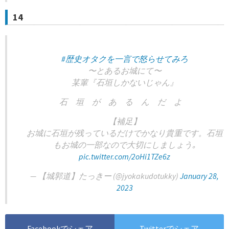
14
#歴史オタクを一言で怒らせてみろ
〜とあるお城にて〜
某輩『石垣しかないじゃん』
石 垣 が あ る ん だ よ
【補足】
お城に石垣が残っているだけでかなり貴重です。石垣
もお城の一部なので大切にしましょう｡
pic.twitter.com/2oHi1TZe6z
— 【城郭道】たっきー (@jyokakudotukky)
January 28,
2023
Facebookでシェア
Twitterでシェア