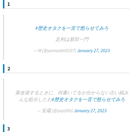
1
#歴史オタクを一言で怒らせてみろ
足利は新田一門
— M (@yamashir0107)
January 27, 2023
2
家改築するときに、何書いてるか分からない古い紙み
んな処分したわ
#歴史オタクを一言で怒らせてみろ
— 安蔵 (@yszo5th)
January 27, 2023
3