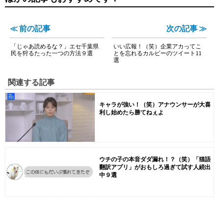
≪ 前の記事
次の記事 ≫
「じゃあ読めるな？」エセ千葉県
いい広報！（笑）企業アカってこ
民を狩るたった一つの方法９選
とを忘れるカルビーのツイート11
選
関連する記事
キャラが強い！（笑）アナウンサーが大喜
利し始めたら勝てねぇよ
ウチの子の本音ダダ漏れ！？（笑）「猫語
翻訳アプリ」がおもしろ過ぎて試す人続出
中９選