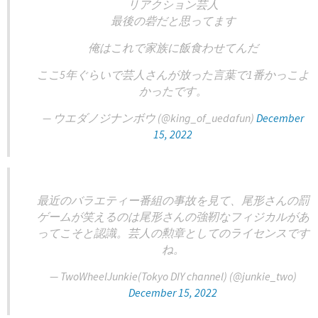
リアクション芸人
最後の砦だと思ってます
俺はこれで家族に飯食わせてんだ
ここ5年ぐらいで芸人さんが放った言葉で1番かっこよ
かったです。
— ウエダノジナンボウ (@king_of_uedafun)
December
15, 2022
最近のバラエティー番組の事故を見て、尾形さんの罰
ゲームが笑えるのは尾形さんの強靭なフィジカルがあ
ってこそと認識。芸人の勲章としてのライセンスです
ね。
— TwoWheelJunkie(Tokyo DIY channel) (@junkie_two)
December 15, 2022