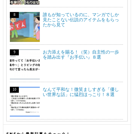
誰もが知っているのに、マンガでしか
見たことない伝説のアイテムをもらっ
たから見て
お力添えを賜る！（笑）自主性の一歩
を踏み出す『お手伝い』８選
なんて平和な！微笑ましすぎる「優し
い世界な話」に猛烈ほっこり！８選
SNSから最新記事をチェック！