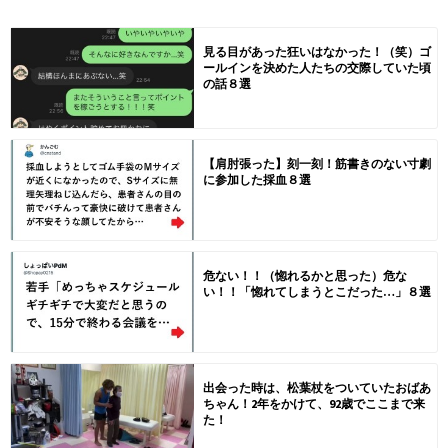
見る目があった狂いはなかった！（笑）ゴ
ールインを決めた人たちの交際していた頃
の話８選
【肩肘張った】刻一刻！筋書きのない寸劇
に参加した採血８選
危ない！！（惚れるかと思った）危な
い！！「惚れてしまうとこだった…」８選
出会った時は、松葉杖をついていたおばあ
ちゃん！2年をかけて、92歳でここまで来
た！