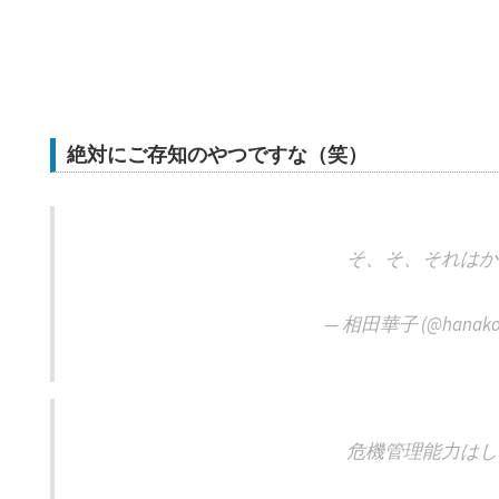
絶対にご存知のやつですな（笑）
そ、そ、それはか
— 相田華子 (@hanako
危機管理能力はし