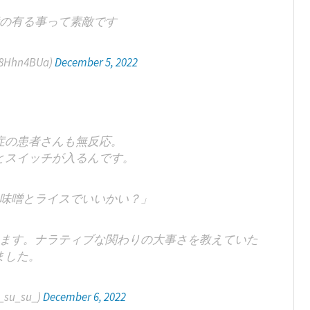
の有る事って素敵です
Hhn4BUa)
December 5, 2022
症の患者さんも無反応。
とスイッチが入るんです。
味噌とライスでいいかい？」
ます。ナラティブな関わりの大事さを教えていた
ました。
_su_su_)
December 6, 2022