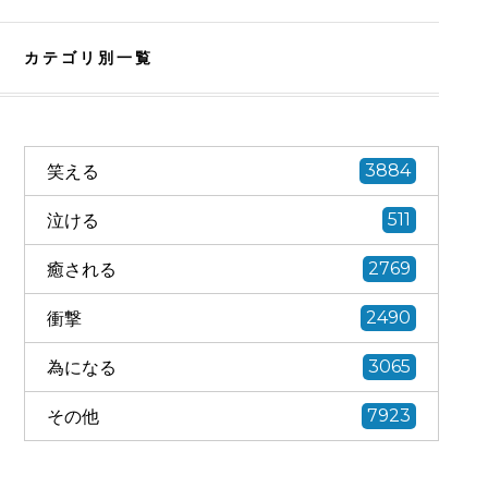
カテゴリ別一覧
笑える
3884
泣ける
511
癒される
2769
衝撃
2490
為になる
3065
その他
7923