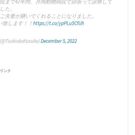
院まで42年間、月岡動物病院で頑張って診療して
した。
ご夫妻が継いでくれることになりました。
い致します！！
https://t.co/ypPLu5CfUh
kiokaYusuke)
December 5, 2022
リンク