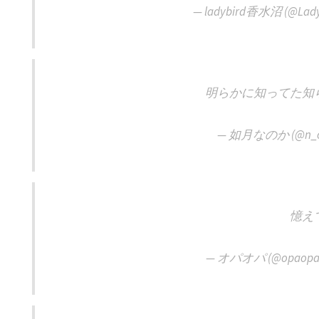
— ladybird香水沼 (@Lady
明らかに知ってた知
— 如月なのか (@n_o
憶え
— オパオパ (@opaopas