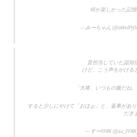
何か楽しかった記憶
— みーちゃん (@aWolPjO8
昔担当していた認知
けど、こう声をかける
「大将、いつもの服だね、
すると少しにやけて「おほぉ」と、返事があり
だき
— すーFFRK (@su_FFRK