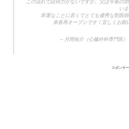
この流れで説得力がないですが、父は今春の閉
いま
幸運なことに若くてとても優秀な獣医師
来春再オープンです！宜しくお願
— 月岡祐介（心臓外科専門医） (@Tsu
スポンサー