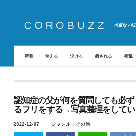
COROBUZZ
何気なく転
新着
笑える
泣ける
癒される
衝撃
認知症の父が何を質問しても必ず
るフリをする→写真整理をしてい
2022-12-07
ジャンル：
その他