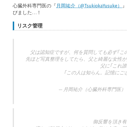
心臓外科専門医の『
月岡祐介（@TsukiokaYusuke）
』
びました…！
リスク管理
父は認知症ですが、何を質問しても必ず｢こ
先ほど写真整理をしてたら、父と綺麗な女性が
父に｢これ誰
｢この人は知らん。記憶にご
— 月岡祐介（心臓外科専門医） (@Tsu
御反響を頂き有