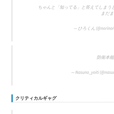
ちゃんと「知ってる」と答えてしまう
まだま
— ひろくん (@norinori
防衛本能
— Nasuno_yoiti (@nasu
クリティカルギャグ