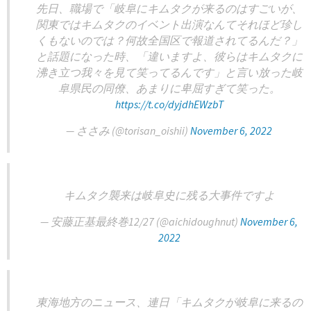
先日、職場で「岐阜にキムタクが来るのはすごいが、
関東ではキムタクのイベント出演なんてそれほど珍し
くもないのでは？何故全国区で報道されてるんだ？」
と話題になった時、「違いますよ、彼らはキムタクに
沸き立つ我々を見て笑ってるんです」と言い放った岐
阜県民の同僚、あまりに卑屈すぎて笑った。
https://t.co/dyjdhEWzbT
— ささみ (@torisan_oishii)
November 6, 2022
キムタク襲来は岐阜史に残る大事件ですよ
— 安藤正基最終巻12/27 (@aichidoughnut)
November 6,
2022
東海地方のニュース、連日「キムタクが岐阜に来るの