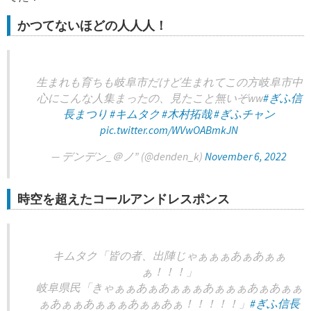
かつてないほどの人人人！
生まれも育ちも岐阜市だけど生まれてこの方岐阜市中
心にこんな人集まったの、見たこと無いぞww
#ぎふ信
長まつり
#キムタク
#木村拓哉
#ぎふチャン
pic.twitter.com/WVwOABmkJN
— デンデン_＠ノ” (@denden_k)
November 6, 2022
時空を超えたコールアンドレスポンス
キムタク「皆の者、出陣じゃぁぁぁあぁあぁぁ
ぁ！！！」
岐阜県民「きゃぁぁあぁあぁぁぁあぁぁぁあぁあぁぁ
ぁあぁぁあぁぁぁあぁぁあぁ！！！！！」
#ぎふ信長