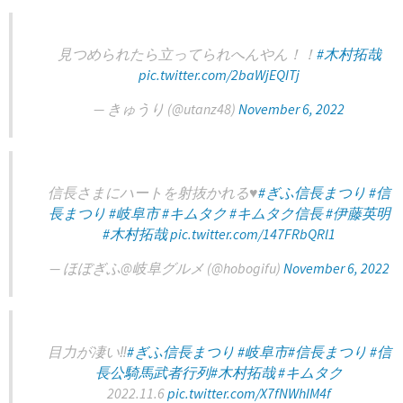
見つめられたら立ってられへんやん！！
#木村拓哉
pic.twitter.com/2baWjEQITj
— きゅうり (@utanz48)
November 6, 2022
信長さまにハートを射抜かれる♥️
#ぎふ信長まつり
#信
長まつり
#岐阜市
#キムタク
#キムタク信長
#伊藤英明
#木村拓哉
pic.twitter.com/147FRbQRl1
— ほぼぎふ@岐阜グルメ (@hobogifu)
November 6, 2022
目力が凄い‼️
#ぎふ信長まつり
#岐阜市
#信長まつり
#信
長公騎馬武者行列
#木村拓哉
#キムタク
2022.11.6
pic.twitter.com/X7fNWhIM4f