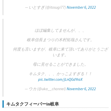
— いとすぎ (@itosugi77)
November 6, 2022
ほぼ編集してませんが、、、
岐阜信長まつりの木村拓哉さんです。
何度も言いますが、岐阜に来て頂いてありがとうござ
います。
母に見せることができました。
キムタク、、、かっこよすぎる！！
pic.twitter.com/jLnQGdYraX
— ウカ (@uka__channel)
November 6, 2022
キムタクフィーバーin岐阜