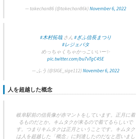
— takechan86 (@takechan86k)
November 6, 2022
#木村拓哉
さん
#ぎふ信長まつり
#レジェバタ
めっちゃくちゃかっこいいー✨
pic.twitter.com/bu7vTgC45E
— ふう (@SIGE_sige112)
November 6, 2022
人を超越した概念
岐阜駅前の信長像が赤マントをしています。正月に着
るものだとか。キムタクが来るので着てるらしいで
す。つまりキムタクは正月ということです。キムタク
は人を超越した「概念」に到達したのだなと思いまし