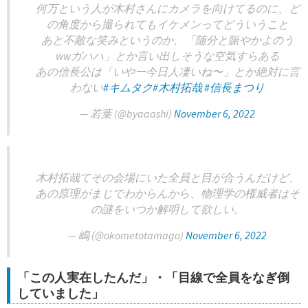
何万という人が木村さんにカメラを向けてるのに、ど
の角度から撮られてもイケメンってどういうこと
あと不敵な笑みというのか、「随分と賑やかよのう
wwガハハ」とか言い出しそうな空気すらある
あの信長公は「いやー今日人凄いね〜」とか絶対に言
わない
#キムタク
#木村拓哉
#信長まつり
— 若葉 (@byaaashi)
November 6, 2022
木村拓哉てその会場にいた全員と目が合うんだけど、
あの原理がまじでわからんから、物理学の権威者はそ
の謎をいつか解明して欲しい。
— 嶋 (@okometotamago)
November 6, 2022
「この人実在したんだ」・「目線で全員をなぎ倒
していました」