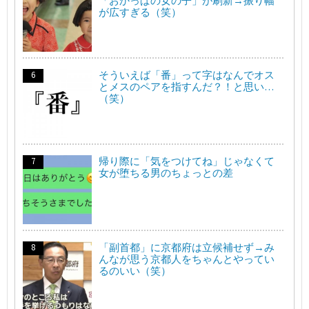
「おかっぱの女の子」が刷新→振り幅
が広すぎる（笑）
そういえば「番」って字はなんでオス
とメスのペアを指すんだ？！と思い…
（笑）
帰り際に「気をつけてね」じゃなくて
女が堕ちる男のちょっとの差
「副首都」に京都府は立候補せず→み
んなが思う京都人をちゃんとやってい
るのいい（笑）