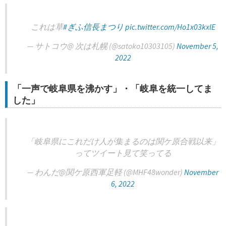
これは草
#ぎふ信長まつり
pic.twitter.com/Ho1x03kxlE
— サトコウ@ 次は札幌 (@satoko10303105)
November 5,
2022
「一声で岐阜県を沸かす」・「岐阜を統一してま
した」
「岐阜県にこれだけ人が集まるのは関ケ原合戦以来」
ってツイート見て笑ってる
— わんだ@関ケ原西軍足軽 (@MHF48wonder)
November
6, 2022