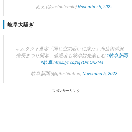
— ぬえ (@yosinotennin)
November 5, 2022
岐阜大騒ぎ
キムタク下見客「同じ空気吸いに来た」商店街盛況
信長まつり開幕、落選者も岐阜観光楽しむ
#岐阜新聞
#岐阜
https://t.co/Aq7OmOR2M3
— 岐阜新聞 (@gifushimbun)
November 5, 2022
スポンサーリンク