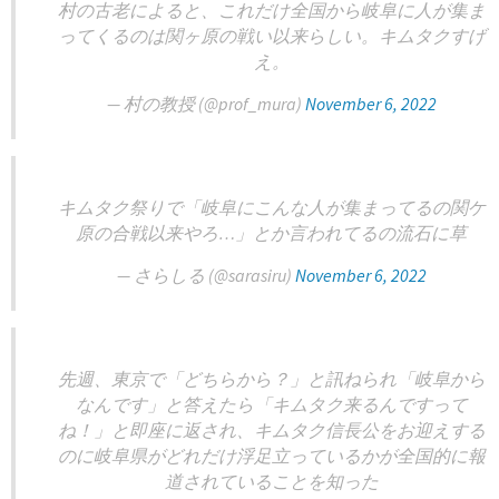
村の古老によると、これだけ全国から岐阜に人が集ま
ってくるのは関ヶ原の戦い以来らしい。キムタクすげ
え。
— 村の教授 (@prof_mura)
November 6, 2022
キムタク祭りで「岐阜にこんな人が集まってるの関ケ
原の合戦以来やろ…」とか言われてるの流石に草
— さらしる (@sarasiru)
November 6, 2022
先週、東京で「どちらから？」と訊ねられ「岐阜から
なんです」と答えたら「キムタク来るんですって
ね！」と即座に返され、キムタク信長公をお迎えする
のに岐阜県がどれだけ浮足立っているかが全国的に報
道されていることを知った