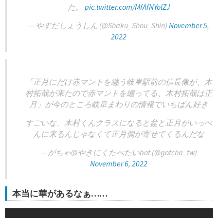
た。
pic.twitter.com/MfAfNYolZJ
— やすだしょうしん (@Shaku_Shou_Shin)
November 5,
2022
「正月にだけ赤マントを纏う岐阜駅前の信長像が、木
村拓哉が来たので赤マントを纏ってる、木村拓哉は正
月」が今のところ岐阜まわりの情報でいちばん好き
すごいな、木村くんクラスになると盆と正月がいっぺ
んに来るんじゃなくて正月側が寄せてくるんだな
— がちゃ@やきにくたべたいbot (@gotcha_tw)
November 6, 2022
本当に華があるなぁ……