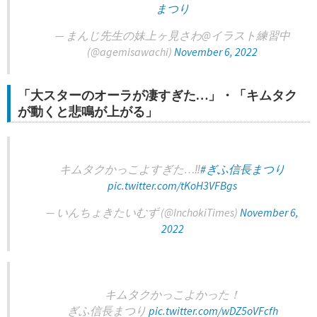
まつり
— まんじ先生の妹上ヶ見さわ@イラスト練習中
(@agemisawachi)
November 6, 2022
「大スターのオーラが凄すぎた…」・「キムタク
が動くと悲鳴が上がる」
キムタクかっこよすぎた…‼︎
#ぎふ信長まつり
pic.twitter.com/tKoH3VFBgs
— いんちょきたいむず (@InchokiTimes)
November 6,
2022
キムタクかっこよかった！
ぎふ信長まつり
pic.twitter.com/wDZ5oVFcfh