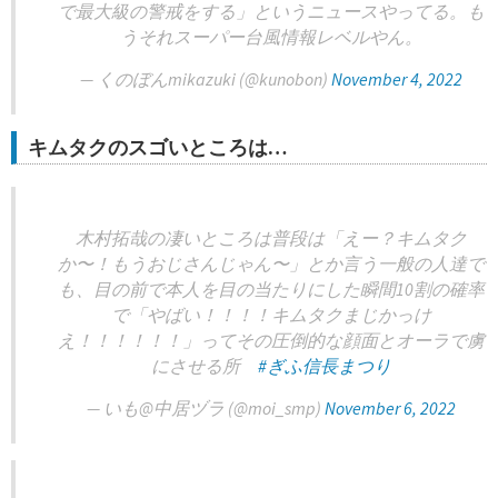
で最大級の警戒をする」というニュースやってる。も
うそれスーパー台風情報レベルやん。
— くのぼんmikazuki (@kunobon)
November 4, 2022
キムタクのスゴいところは…
木村拓哉の凄いところは普段は「えー？キムタク
か〜！もうおじさんじゃん〜」とか言う一般の人達で
も、目の前で本人を目の当たりにした瞬間10割の確率
で「やばい！！！！キムタクまじかっけ
え！！！！！！」ってその圧倒的な顔面とオーラで虜
にさせる所
#ぎふ信長まつり
— いも@中居ヅラ (@moi_smp)
November 6, 2022