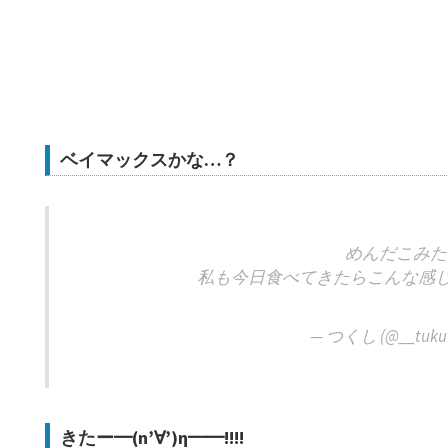
ベイマックスかな…？
めんだこみた
私も今日食べてきたらこんな感
— つくし (@__tuku
きたー━(n’∀’)η━━!!!!