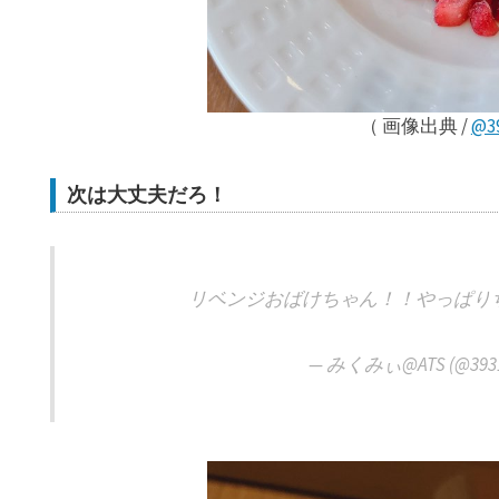
（ 画像出典 /
@3
次は大丈夫だろ！
リベンジおばけちゃん！！やっぱり
— みくみぃ@ATS (@3931