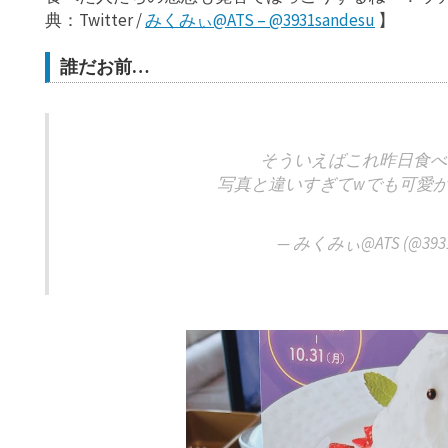
典：Twitter /
みくみぃ@ATS – @3931sandesu
】
誰だお前…
そういえばこれ昨日食べ
写真と違いすぎてwでも可愛
— みくみぃ@ATS (@3931