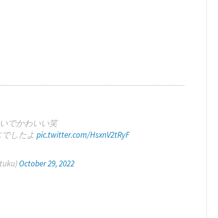
いでかわいい笑
じでしたよ
pic.twitter.com/HsxnV2tRyF
tuku)
October 29, 2022