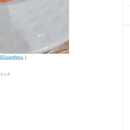
931sandesu
）
リンク