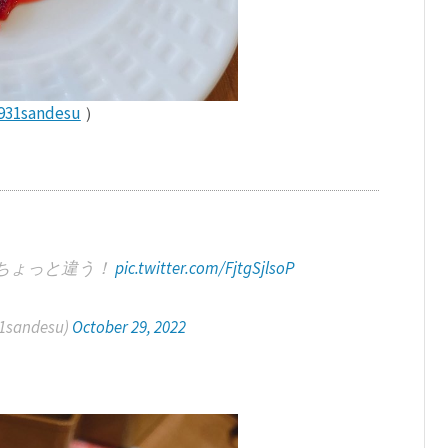
931sandesu
）
ちょっと違う！
pic.twitter.com/FjtgSjlsoP
sandesu)
October 29, 2022