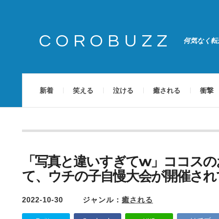
COROBUZZ
何気なく転
新着
笑える
泣ける
癒される
衝撃
「写真と違いすぎてw」ココスの
て、ウチの子自慢大会が開催され
2022-10-30
ジャンル：
癒される