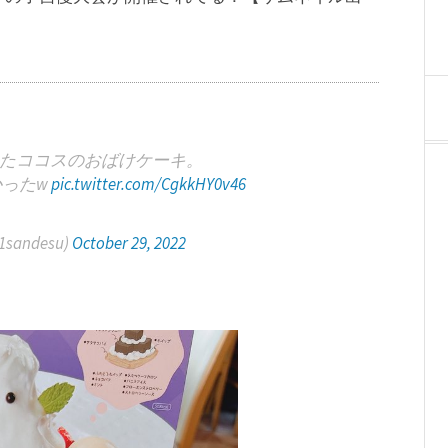
たココスのおばけケーキ。
かったw
pic.twitter.com/CgkkHY0v46
sandesu)
October 29, 2022