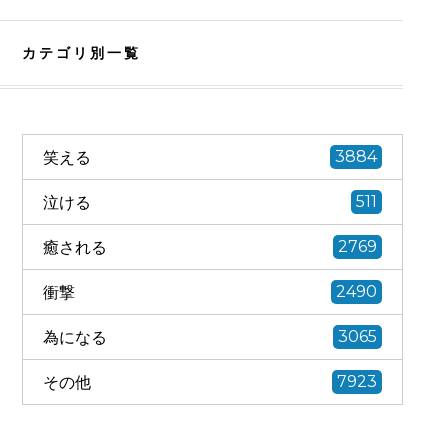
カテゴリ別一覧
笑える
3884
泣ける
511
癒される
2769
衝撃
2490
為になる
3065
その他
7923