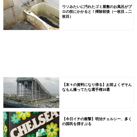
ウソみたいに汚れたゴミ屋敷のお風呂がプ
ロの技にかかると！掃除前後（一枚目→二
枚目）
【末々の資料になり得る】お前よくぞそん
なもん撮ってたな選手権15選
【今日イチの衝撃】明治チェルシー、多く
の国民を揺すぶる