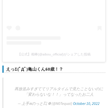
【公式】相棒(@aibou_official)がシェアした投稿
えっΣ(ﾟДﾟ)亀山くん60歳！？
再放送みすぎててリアルタイムで見たことないのに
「変わらないな！！」ってなったお二人
— 上手၈のっと㌠ ❁︎ (@N0Tequal)
October 10, 2022