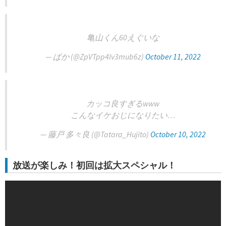
亀山くん60えぐいな
— ぱか (@ZpVTpp4lv3mub6z)
October 11, 2022
カッコ良すぎるwww
こんなイケおじになりたい…
— 藤戸 多々良 (@Tatara_Hujito)
October 10, 2022
放送が楽しみ！初回は拡大スペシャル！