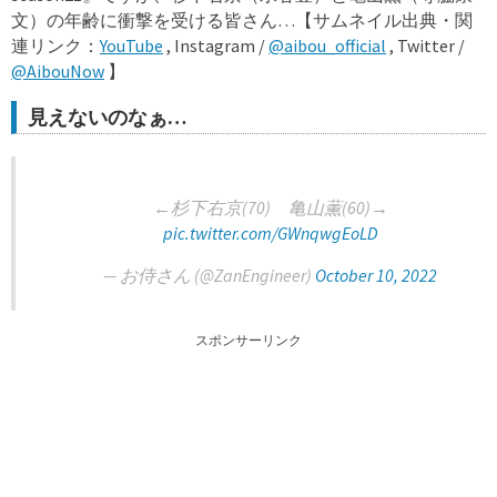
文）の年齢に衝撃を受ける皆さん…【サムネイル出典・関
連リンク：
YouTube
, Instagram /
@aibou_official
, Twitter /
@AibouNow
】
見えないのなぁ…
←杉下右京(70) 亀山薫(60)→
pic.twitter.com/GWnqwgEoLD
— お侍さん (@ZanEngineer)
October 10, 2022
スポンサーリンク