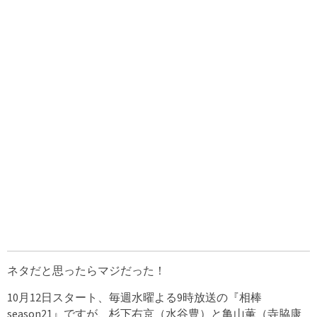
ネタだと思ったらマジだった！
10月12日スタート、毎週水曜よる9時放送の『相棒
season21』ですが、杉下右京（水谷豊）と亀山薫（寺脇康