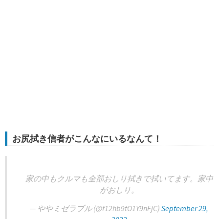
お尻拭き信者がこんなにいるなんて！
家の中もクルマも全部おしり拭きで拭いてます。家中
がおしり。
— ややミゼラブル (@f12hb9tO1Y9nFjC)
September 29,