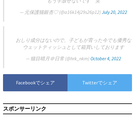
もう手放せないです 笑
— 元保護猫銀杏♡ (@a16k14j29s26p12)
July 20, 2022
おしり成分はないので、子どもが育った今でも優秀な
ウェットティッシュとして箱買いしております
— 猫目晴月＠日常 (@hrk_nkm)
October 4, 2022
Facebookでシェア
Twitterでシェア
スポンサーリンク