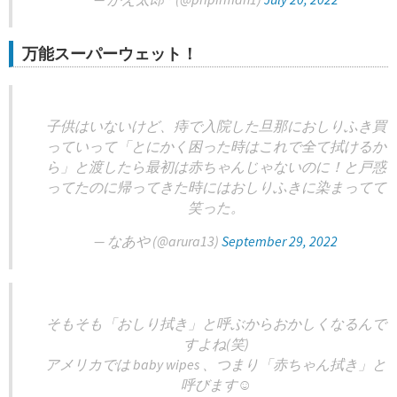
万能スーパーウェット！
子供はいないけど、痔で入院した旦那におしりふき買
っていって「とにかく困った時はこれで全て拭けるか
ら」と渡したら最初は赤ちゃんじゃないのに！と戸惑
ってたのに帰ってきた時にはおしりふきに染まってて
笑った。
— なあや (@arura13)
September 29, 2022
そもそも「おしり拭き」と呼ぶからおかしくなるんで
すよね(笑)
アメリカでは baby wipes 、つまり「赤ちゃん拭き」と
呼びます☺️