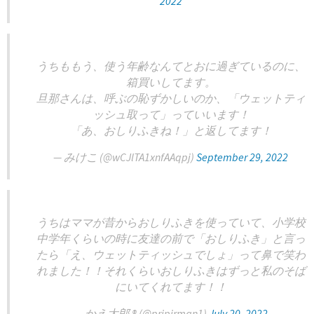
2022
うちももう、使う年齢なんてとおに過ぎているのに、
箱買いしてます。
旦那さんは、呼ぶの恥ずかしいのか、「ウェットティ
ッシュ取って」っていいます！
「あ、おしりふきね！」と返してます！
— みけこ (@wCJlTA1xnfAAqpj)
September 29, 2022
うちはママが昔からおしりふきを使っていて、小学校
中学年くらいの時に友達の前で「おしりふき」と言っ
たら「え、ウェットティッシュでしょ」って鼻で笑わ
れました！！それくらいおしりふきはずっと私のそば
にいてくれてます！！
— かえ太郎 ® (@pripirman1)
July 20, 2022