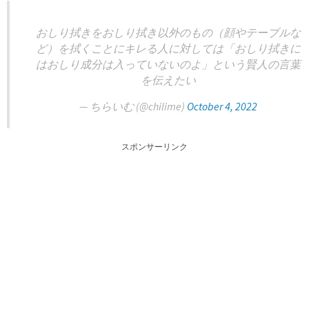
おしり拭きをおしり拭き以外のもの（顔やテーブルな
ど）を拭くことにキレる人に対しては「おしり拭きに
はおしり成分は入っていないのよ」という賢人の言葉
を伝えたい
— ちらいむ (@chilime)
October 4, 2022
スポンサーリンク