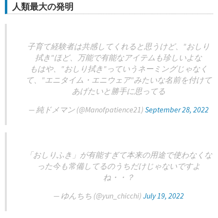
人類最大の発明
子育て経験者は共感してくれると思うけど、"おしり
拭き"ほど、万能で有能なアイテムも珍しいよな
もはや、"おしり拭き"っていうネーミングじゃなく
て、"エニタイム・エニウェア"みたいな名前を付けて
あげたいと勝手に思ってる
— 純ドメマン (@Manofpatience21)
September 28, 2022
「おしりふき」が有能すぎて本来の用途で使わなくな
った今も常備してるのうちだけじゃないですよ
ね・・？
— ゆんちち (@yun_chicchi)
July 19, 2022