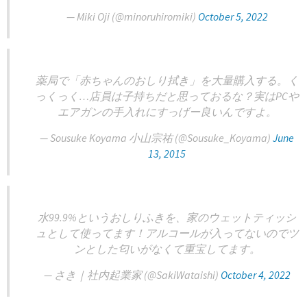
— Miki Oji (@minoruhiromiki)
October 5, 2022
薬局で「赤ちゃんのおしり拭き」を大量購入する。く
っくっく…店員は子持ちだと思っておるな？実はPCや
エアガンの手入れにすっげー良いんですよ。
— Sousuke Koyama 小山宗祐 (@Sousuke_Koyama)
June
13, 2015
水99.9%というおしりふきを、家のウェットティッシ
ュとして使ってます！アルコールが入ってないのでツ
ンとした匂いがなくて重宝してます。
— さき｜社内起業家 (@SakiWataishi)
October 4, 2022