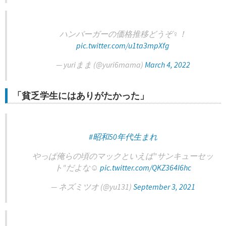
ハンバーガーの価格推移どうぞ‍♀️！
pic.twitter.com/u1ta3mpXfg
— yuriまま (@yuri6mama)
March 4, 2022
「貧乏学生にはありがたかった」
#昭和50年代生まれ
やっぱ俺らの頃のマックといえば"サンキューセッ
ト"だよな☺️
pic.twitter.com/QKZ364I6hc
— ネズミツオ (@yu131)
September 3, 2021