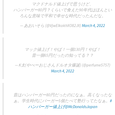
マクドナルド値上げで思うけど、
ハンバーガー80円？くらいで食えた90年代はほんとい
ろんな意味で平和で幸せな時代だったんだな。
— あおいそら (@VjwElkakhXO82JX)
March 4, 2022
マック値上げ！やば！一個130円！やば！
昔一個65円だったの知ってる？？
— K太(やべーおじさんドルオタ爆誕) (@perfume5757)
March 4, 2022
昔はハンバーガー80円だったのになぁ。高くなったな
ぁ。学生時代にバーガー5個たべて塾行ってたなぁ。
#
ハンバーガー値上げ
@McDonaldsJapan