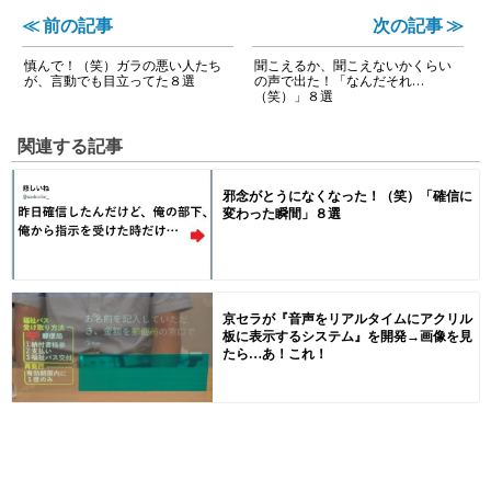
≪ 前の記事
次の記事 ≫
慎んで！（笑）ガラの悪い人たち
聞こえるか、聞こえないかくらい
が、言動でも目立ってた８選
の声で出た！「なんだそれ…
（笑）」８選
関連する記事
邪念がとうになくなった！（笑）「確信に
変わった瞬間」８選
京セラが『音声をリアルタイムにアクリル
板に表示するシステム』を開発→画像を見
たら…あ！これ！