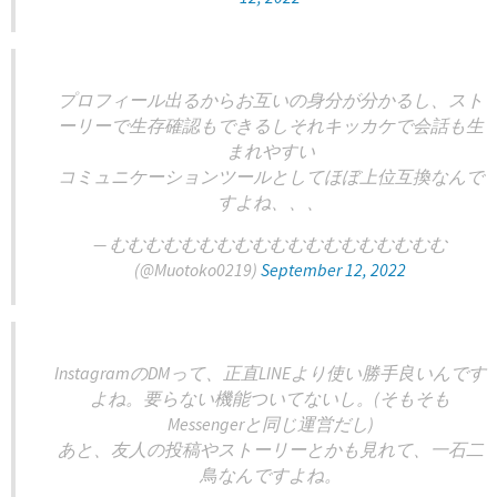
プロフィール出るからお互いの身分が分かるし、スト
ーリーで生存確認もできるしそれキッカケで会話も生
まれやすい
コミュニケーションツールとしてほぼ上位互換なんで
すよね、、、
— むむむむむむむむむむむむむむむむむむむ
(@Muotoko0219)
September 12, 2022
InstagramのDMって、正直LINEより使い勝手良いんです
よね。要らない機能ついてないし。(そもそも
Messengerと同じ運営だし)
あと、友人の投稿やストーリーとかも見れて、一石二
鳥なんですよね。