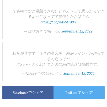
でもInstaだと電話できないじゃん～って思ったらでき
るようになってて驚愕したおばさん
https://t.co/Ys4y5OxkfV
— はやおき (@hy__ok)
September 12, 2022
10年前大学で「今年の新入生、同期ラインとか作って
るんだって〜
こわ〜」とか話してたのに時の流れは残酷です。
— ゆゆゆ (@2002kamino)
September 12, 2022
Facebookでシェア
Twitterでシェア