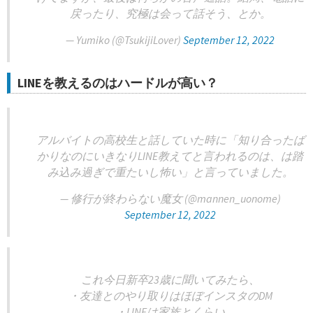
戻ったり、究極は会って話そう、とか。
— Yumiko (@TsukijiLover)
September 12, 2022
LINEを教えるのはハードルが高い？
アルバイトの高校生と話していた時に「知り合ったば
かりなのにいきなりLINE教えてと言われるのは、は踏
み込み過ぎで重たいし怖い」と言っていました。
— 修行が終わらない魔女 (@mannen_uonome)
September 12, 2022
これ今日新卒23歳に聞いてみたら、
・友達とのやり取りはほぼインスタのDM
・LINEは家族とくらい