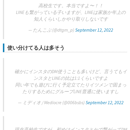
高校生です。本当ですよ〜！！
LINEも繋がっている子いますが、LINEは家族か年上の
知人くらいしかやり取りしないです
— たんこぶ (@dtgm_p)
September 12, 2022
使い分けてる人は多そう
確かにインスタのDM使うことも多いけど、言うてもイ
ンスタとLINEの比は1:1くらいですよ
同い年でも遊びに行く予定立てたりイツメンで固まっ
たりするためにグループLINE普通に使いますし
— ミディオ / Mediocre (@006bsbs)
September 12, 2022
現在高校生ですが、初めはインスタとかで繋がってDM