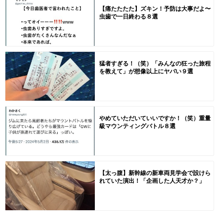
【痛たたたた】ズキン！予防は大事だよ〜
虫歯で一日終わる８選
猛者すぎる！（笑）「みんなの狂った旅程
を教えて」が想像以上にヤバい９選
やめていただいていいですか！（笑）重量
級マウンティングバトル８選
【太っ腹】新幹線の新車両見学会で設けら
れていた演出！「企画した人天才か？」