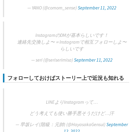
— YANO (@comom_sense)
September 11, 2022
InstagramのDMが基本らしいです！
連絡先交換しよ〜＝Instagramで相互フォローしよ〜
らしいです
— seri (@seriserimisa)
September 11, 2022
フォローしておけばストーリー上で近況も知れる
LINEよりInstagramって…
どう考えても使い勝手悪そうだけど…汗
— 早坂レイ(階級：元帥) (@HayasakaGensui)
September
12, 2022