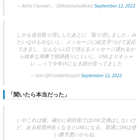
— Akito Channel ☄ (@KotonohaAkito)
September 12, 2022
しかも送信取り消ししたあとに「取り消しました」み
たいなUIも出ないし、メッセージに絵文字つけて反応
できるし、なんなら1日で消えるメッセージ遅れるか
ら雑多な用事で痕跡残りにくいし、LINEよりオシャ
レ…..って今年16になる姪が言ってました
— itoh (@FrontArtGraph)
September 12, 2022
「聞いたら本当だった」
いやこれは嘘。確かに初対面ではLINE交換はしないけ
ど、ある程度仲良くなるとLINEになる。普通にDMは使
い勝手悪いからね。