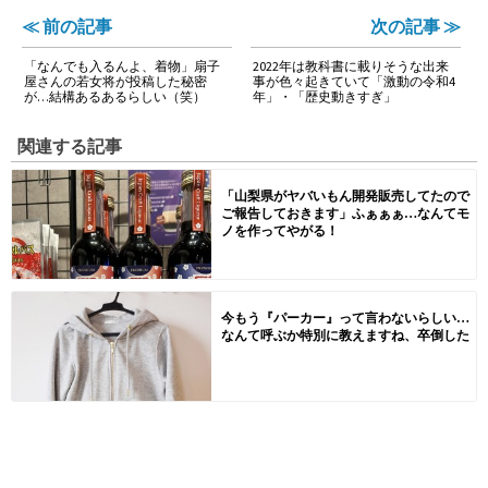
≪ 前の記事
次の記事 ≫
「なんでも入るんよ、着物」扇子
2022年は教科書に載りそうな出来
屋さんの若女将が投稿した秘密
事が色々起きていて「激動の令和4
が…結構あるあるらしい（笑）
年」・「歴史動きすぎ」
関連する記事
「山梨県がヤバいもん開発販売してたので
ご報告しておきます」ふぁぁぁ…なんてモ
ノを作ってやがる！
今もう『パーカー』って言わないらしい…
なんて呼ぶか特別に教えますね、卒倒した