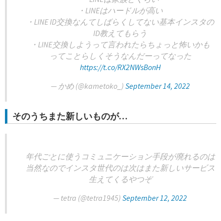
・LINEはハードルが高い
・LINE ID交換なんてしばらくしてない基本インスタの
ID教えてもらう
・LINE交換しようって言われたらちょっと怖いかも
ってことらしくそうなんだーってなった
https://t.co/RX2NWsBonH
— かめ (@kametoko_)
September 14, 2022
そのうちまた新しいものが…
年代ごとに使うコミュニケーション手段が廃れるのは
当然なのでインスタ世代のは次はまた新しいサービス
生えてくるやつぞ
— tetra (@tetra1945)
September 12, 2022