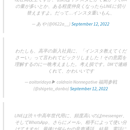
の量が多いとか、ある程度仲良くなったらLINEに切り
替えますよ。だって…インスタ重いもん、
— あ や (@0622a__)
September 12, 2022
わたしも、高卒の新入社員に、「インスタ教えてくだ
さーい」って言われてビックリしました！その意図を
理解するのに一晩考えました。考え損です。DMで連絡
くれて、かわいいです
— aoitoridayo▶︎ coldrain Nonnegative 福岡参戦
(@shigeta_danbo)
September 12, 2022
LINEは渋々中高年世代用に、頻度高いのはmessenger、
そしてWhatsApp、さらにメール、相手によって使い分
けてますが、最後は何らかの音声通話。結局、電話に