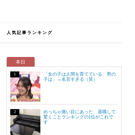
人気記事ランキング
本日
「女の子は人間を育てている、男の
子は」→名言すぎる（笑）
めっちゃ痛い目にあった、退職して
驚くことランキングの1位がこれで
す