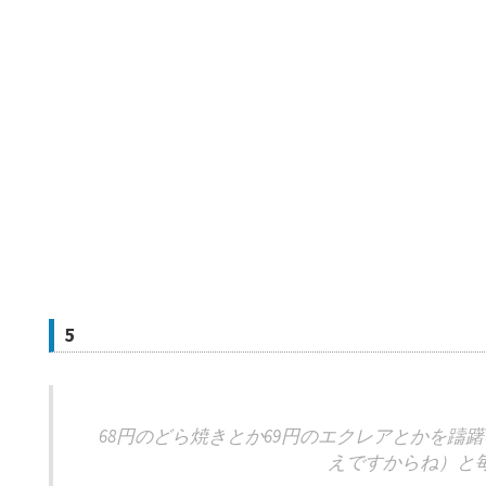
5
68円のどら焼きとか69円のエクレアとかを躊
えですからね）と