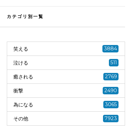
カテゴリ別一覧
笑える
3884
泣ける
511
癒される
2769
衝撃
2490
為になる
3065
その他
7923