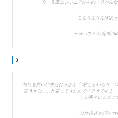
今、先輩エンジニアからの「分かんな
こんなんなんぼあっ
— みっちゃん (@mimimi_
3
封筒を買いに来たおっさん「1枚しかいらないけ
使うかな…」と言ってきたんで「そうですよ、
しが完全にミルク
— たかみざわ (@kingsl