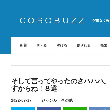
COROBUZZ
何気なく転
新着
笑える
泣ける
癒される
衝撃
そして言ってやったのさハハハ
すからね！８選
2022-07-27
ジャンル：
その他