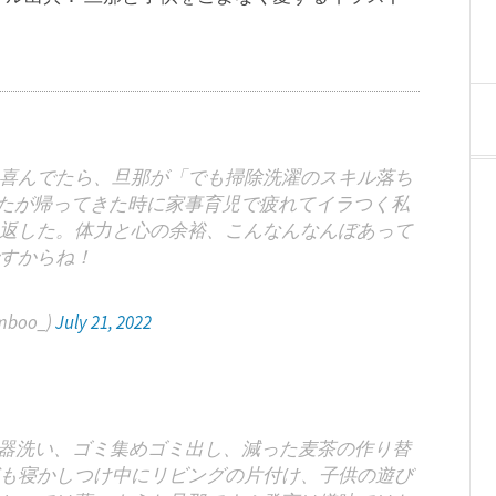
喜んでたら、旦那が「でも掃除洗濯のスキル落ち
たが帰ってきた時に家事育児で疲れてイラつく私
返した。体力と心の余裕、こんなんなんぼあって
すからね！
boo_)
July 21, 2022
食器洗い、ゴミ集めゴミ出し、減った麦茶の作り替
も寝かしつけ中にリビングの片付け、子供の遊び