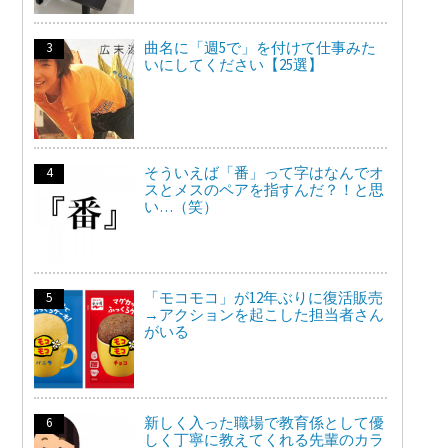
曲名に「週5で」を付けて仕事みた
いにしてください【25選】
そういえば「番」って字はなんでオ
スとメスのペアを指すんだ？！と思
い…（笑）
「モコモコ」が12年ぶりに復活販売
→アクションを起こした担当者さん
がいる
新しく入った職場で教育係として優
しく丁寧に教えてくれる先輩のカラ