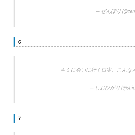
— ぜんぽり (@zenp
6
キミに会いに行く口実、こんな
— しおひがり (@shiohi
7