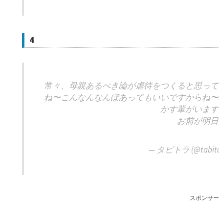
4
常々、母親あるべき論が虐待をつくると思って
ね〜こんなんなんぼあってもいいですからね〜
かす輩がいます
お前が明日
— タビトラ (@tabito
スポンサー