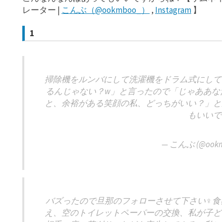
レーター |
こんぶ（@ookmboo_）
,
Instagram
】
1
掃除機をルンバにして洗濯機をドラム式にして
るんじゃない？w」と言ったので「じゃああな
と、余裕がある笑顔の私、どっちがいい？」と
もいいで
— こんぶ (@ookm
バズったので旦那のフォローさせて下さい‍♀️
え、空のトイレットペーパーの交換、私が子ど