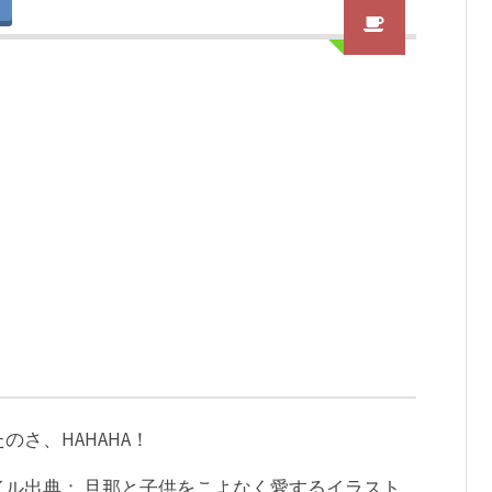
さ、HAHAHA！
ル出典： 旦那と子供をこよなく愛するイラスト