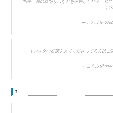
相手、庭の草刈り…などを率先してやる、私に
く冗
— こんぶ (@ookm
インスタの投稿を見てくださってる方はご存
— こんぶ (@ookm
2