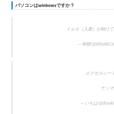
パソコンはwinbowsですか？
イルカ（入鹿）が助けて
— 和狸 (@WDsABC1Q
エクセルシー
ナンマ
— いちは (@Bookl