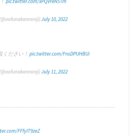
ぞ！
pic.twitter.com/xPQVreN5Tm
funakannonji)
July 10, 2022
覧ください！
pic.twitter.com/FnsDPUHBUi
funakannonji)
July 11, 2022
tter.com/FFfyIT9zeZ