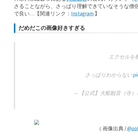
さることながら、さっぱり理解できていなそうな僧
で良い…【関連リンク：
Instagram
】
だめだこの画像好きすぎる
エクセルを
さっぱりわからない
pi
— 【公式】大船観音（寺） (@oo
（ 画像出典 /
@oof