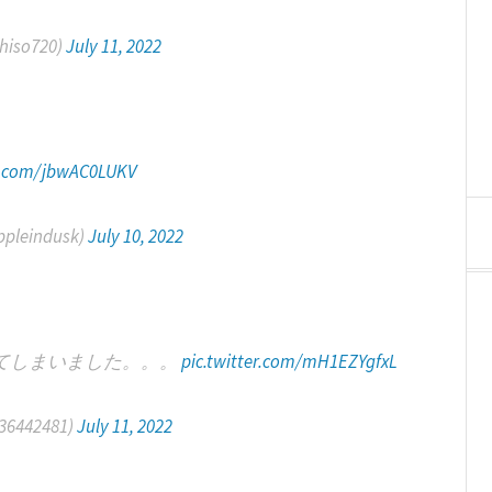
iso720)
July 11, 2022
er.com/jbwAC0LUKV
leindusk)
July 10, 2022
てしまいました。。。
pic.twitter.com/mH1EZYgfxL
442481)
July 11, 2022