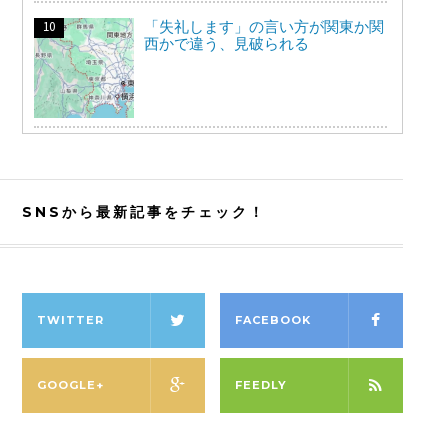
「失礼します」の言い方が関東か関
西かで違う、見破られる
SNSから最新記事をチェック！
TWITTER
FACEBOOK
GOOGLE+
FEEDLY