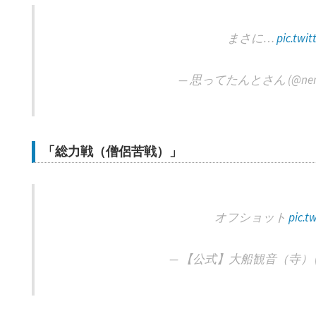
まさに…
pic.twi
— 思ってたんとさん (@nemu
「総力戦（僧侶苦戦）」
オフショット
pic.t
— 【公式】大船観音（寺） (@oo