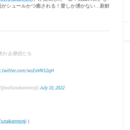
侶がシュールかつ癒される！愛しか湧かない…新鮮
教わる僧侶たち
c.twitter.com/wsEeVNS2qH
funakannonji)
July 10, 2022
unakannonji
）