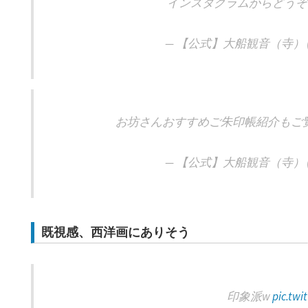
インスタグラムからどう
— 【公式】大船観音（寺） (@oo
お坊さんおすすめご朱印帳紹介もご
— 【公式】大船観音（寺） (@oo
既視感、西洋画にありそう
印象派w
pic.twi