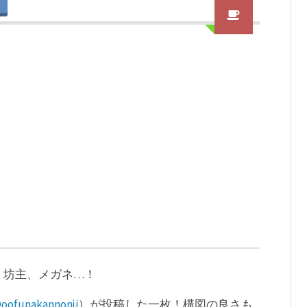
、坊主、メガネ…！
oofunakannonji
）が投稿した一枚！構図の良さも