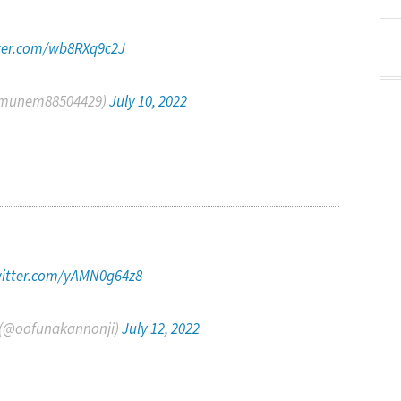
tter.com/wb8RXq9c2J
nem88504429)
July 10, 2022
witter.com/yAMN0g64z8
funakannonji)
July 12, 2022