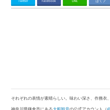
Twitter
Facebook
LINE
はてブ
それぞれの表情が素晴らしい。味わい深さ、作務衣
神奈川県鎌倉市にある
大船観音
の公式アカウント（
@