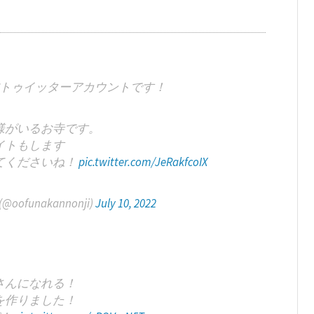
トゥイッターアカウントです！
様がいるお寺です。
イトもします
てくださいね！
pic.twitter.com/JeRakfcoIX
funakannonji)
July 10, 2022
さんになれる！
を作りました！