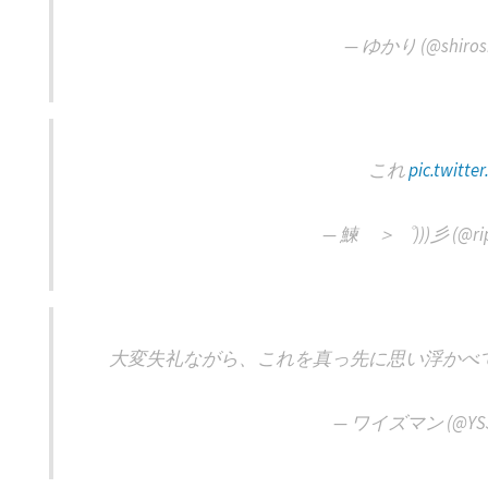
— ゆかり (@shirosh
これ
pic.twitt
— 鰊 ＞゜)))彡 (@ripp
大変失礼ながら、これを真っ先に思い浮かべ
— ワイズマン (@YS36