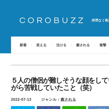
COROBUZZ
何気なく転
新着
笑える
泣ける
癒される
衝撃
５人の僧侶が難しそうな顔をして
がら苦戦していたこと（笑）
2022-07-13
ジャンル：
癒される