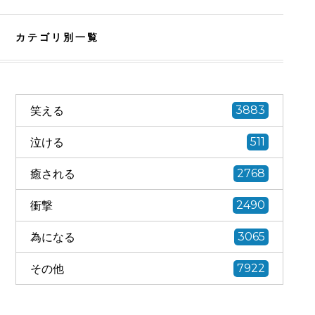
カテゴリ別一覧
笑える
3883
泣ける
511
癒される
2768
衝撃
2490
為になる
3065
その他
7922