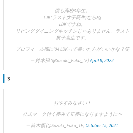
僕も高校3年生。
LJK(ラスト女子高生)ならぬ
LDKですね。
リビングダイニングキッチンじゃありません。ラスト
男子高生です。
プロフィール欄に'04 LDKって書いた方がいいかな？笑
— 鈴木福 (@Suzuki_Fuku_TE)
April 8, 2022
3
おやすみなさい！
公式マーク付く夢みて正夢になりますように〜
— 鈴木福 (@Suzuki_Fuku_TE)
October 15, 2021