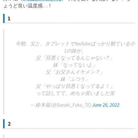
ょうど良い温度感…！
1
今朝、父と、タブレットでYouTubeばっかり観ている小
1の妹が、
父「目悪くなってるんじゃない？」
妹「なってないよ」
父「お父さんイケメン？」
妹「ふつう」
父「やっぱり目悪くなってるよ！」
って話してて、めちゃ笑いました笑
— 鈴木福 (@Suzuki_Fuku_TE)
June 26, 2022
2