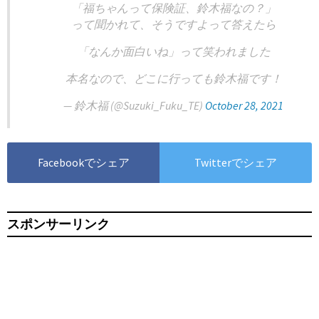
「福ちゃんって保険証、鈴木福なの？」
って聞かれて、そうですよって答えたら
「なんか面白いね」って笑われました
本名なので、どこに行っても鈴木福です！
— 鈴木福 (@Suzuki_Fuku_TE)
October 28, 2021
Facebookでシェア
Twitterでシェア
スポンサーリンク