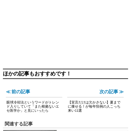
ほかの記事もおすすめです！
≪ 前の記事
次の記事 ≫
眼球冷却法というワードがトレン
【宣言だけは欠かさない】夏まで
ド入りしていて「また根拠ないエ
に痩せる！が毎年恒例の人こっち
セ医学か」と見にいったら
来い11選
関連する記事