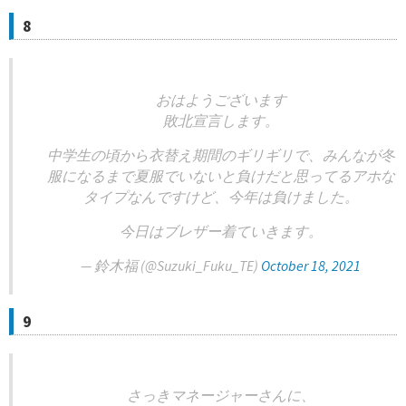
8
おはようございます
敗北宣言します。
中学生の頃から衣替え期間のギリギリで、みんなが冬
服になるまで夏服でいないと負けだと思ってるアホな
タイプなんですけど、今年は負けました。
今日はブレザー着ていきます。
— 鈴木福 (@Suzuki_Fuku_TE)
October 18, 2021
9
さっきマネージャーさんに、