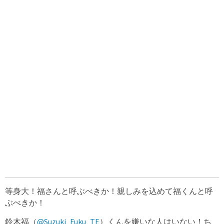
等身大！福さんと呼ぶべきか！親しみを込めて福くんと呼
ぶべきか！
鈴木福（
@Suzuki_Fuku_TE
）くんを嫌いな人はいない！ち