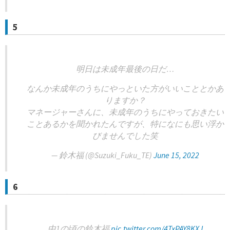
5
明日は未成年最後の日だ…
なんか未成年のうちにやっといた方がいいこととかあ
りますか？
マネージャーさんに、未成年のうちにやっておきたい
ことあるかを聞かれたんですが、特になにも思い浮か
びませんでした笑
— 鈴木福 (@Suzuki_Fuku_TE)
June 15, 2022
6
中1の頃の鈴木福
pic.twitter.com/4TxPAY8KXJ