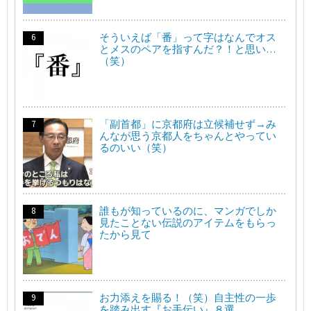
そういえば「番」って字はなんでオス
とメスのペアを指すんだ？！と思い…
（笑）
「副首都」に京都府は立候補せず→み
んなが思う京都人をちゃんとやってい
るのいい（笑）
誰もが知っているのに、マンガでしか
見たことない伝説のアイテムをもらっ
たから見て
お力添えを賜る！（笑）自主性の一歩
を踏み出す『お手伝い』８選