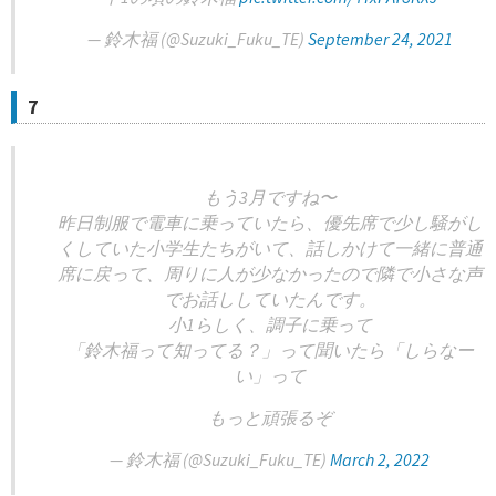
— 鈴木福 (@Suzuki_Fuku_TE)
September 24, 2021
7
もう3月ですね〜
昨日制服で電車に乗っていたら、優先席で少し騒がし
くしていた小学生たちがいて、話しかけて一緒に普通
席に戻って、周りに人が少なかったので隣で小さな声
でお話ししていたんです。
小1らしく、調子に乗って
「鈴木福って知ってる？」って聞いたら「しらなー
い」って
もっと頑張るぞ
— 鈴木福 (@Suzuki_Fuku_TE)
March 2, 2022