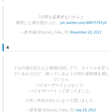
7日間も返事来ないからと
期待した僕が悪かった。
pic.twitter.com/8MV75TEFy0
— 鈴木福 (@Suzuki_Fuku_TE)
November 20, 2021
4
うちの弟が父さんと映画の話してて、タイトルを言っ
ているんだけど、知っているようで何か違和感を感じ
ていたら
バイオハザードじゃなくて、
バイオザハートって言ってました。
小学二年生かわいいなって思いました。
— 鈴木福 (@Suzuki_Fuku_TE)
July 16, 2021