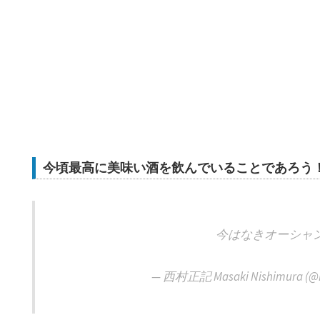
今頃最高に美味い酒を飲んでいることであろう
今はなきオーシャ
— 西村正記 Masaki Nishimura (@M