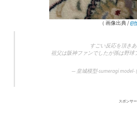
（ 画像出典 /
@f
すごい反応を頂きあ
祖父は阪神ファンでしたが孫は野球
— 皇城模型-sumeragi model- (
スポンサー