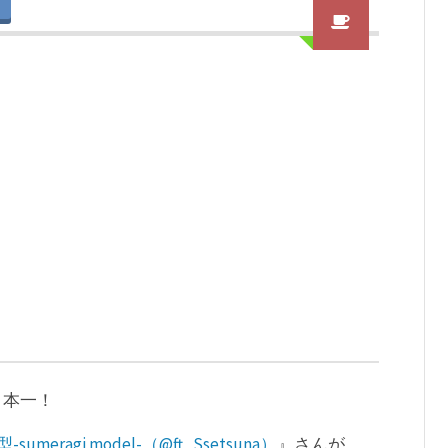
日本一！
sumeragi model-（@ft_Ssetsuna）
』さんが、