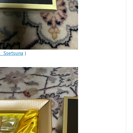
t_Ssetsuna
）