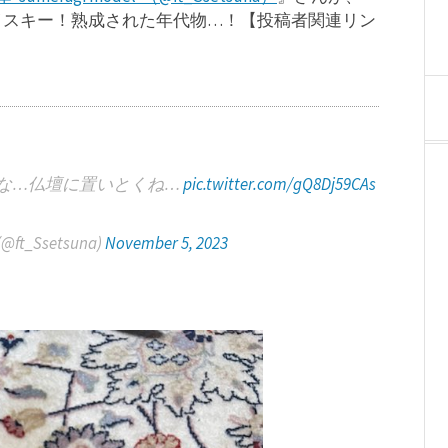
ウイスキー！熟成された年代物…！【投稿者関連リン
な…仏壇に置いとくね…
pic.twitter.com/gQ8Dj59CAs
@ft_Ssetsuna)
November 5, 2023