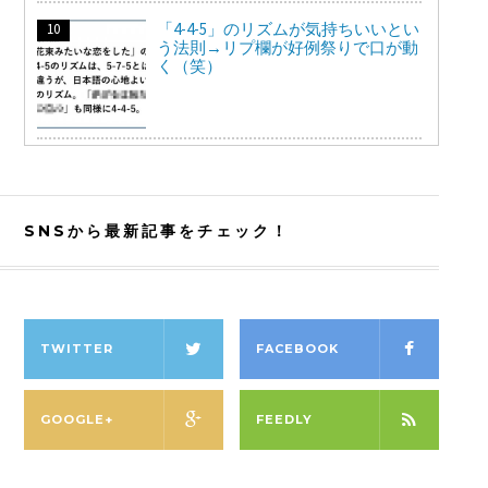
「4-4-5」のリズムが気持ちいいとい
う法則→リプ欄が好例祭りで口が動
く（笑）
SNSから最新記事をチェック！
TWITTER
FACEBOOK
GOOGLE+
FEEDLY