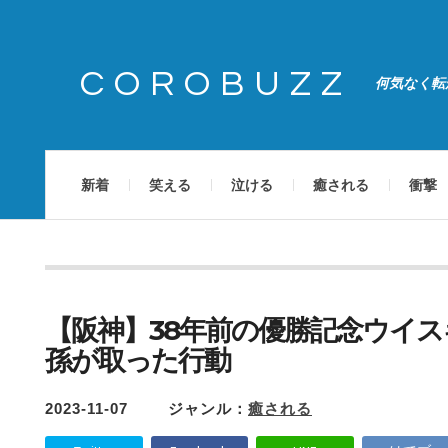
COROBUZZ
何気なく転
新着
笑える
泣ける
癒される
衝撃
【阪神】38年前の優勝記念ウイ
孫が取った行動
2023-11-07
ジャンル：
癒される