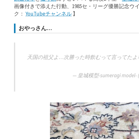
画像付きで添えた行動、1985セ・リーグ優勝記念
ク：
YouTubeチャンネル
】
おやっさん…
天国の祖父よ…次勝った時飲むって言ってたよ
— 皇城模型-sumeragi model- (