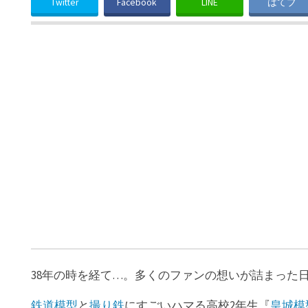
Twitter
Facebook
LINE
はてブ
38年の時を経て…。多くのファンの想いが詰まった
鉄道模型
と
撮り鉄
にすごいハマる高校2年生『
皇城模型-