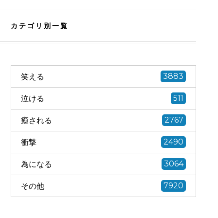
カテゴリ別一覧
笑える
3883
泣ける
511
癒される
2767
衝撃
2490
為になる
3064
その他
7920