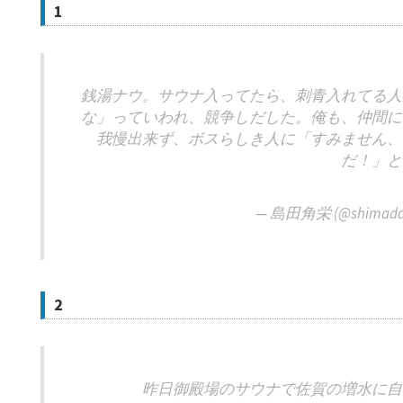
1
銭湯ナウ。サウナ入ってたら、刺青入れてる人
な」っていわれ、競争しだした。俺も、仲間に
我慢出来ず、ボスらしき人に「すみません、
だ！」と
— 島田角栄 (@shimadak
2
昨日御殿場のサウナで佐賀の増水に自