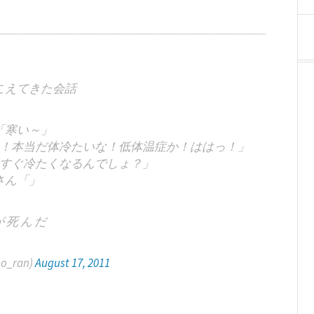
こえてきた会話
「寒い～」
！本当だ体冷たいな！低体温症か！ははっ！」
すぐ冷たくなるんでしょ？」
さん「」
が 死 ん だ
_ran)
August 17, 2011