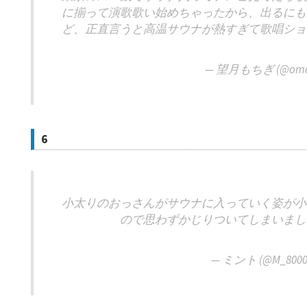
に揃って演歌歌い始めちゃったから、出るにも
ど、正直言うと高温サウナが熱すぎて歌唱ショ
— 望月もちぎ (@omot
6
小太りのおっさんがサウナに入っていく姿が小
ので思わずかじりついてしまいまし
— ミント (@M_8000