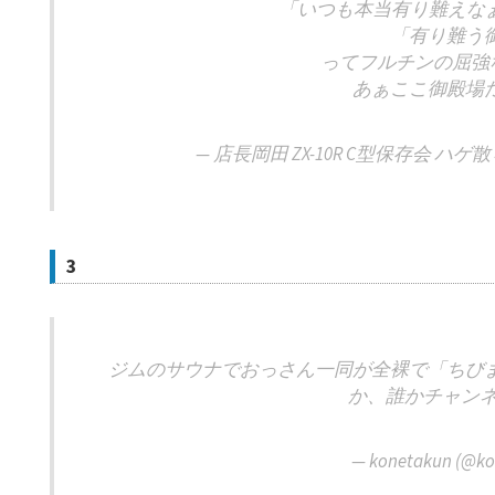
「いつも本当有り難えな
「有り難う
ってフルチンの屈強
あぁここ御殿場
— 店長岡田 ZX-10R C型保存会 ハゲ散ら
3
ジムのサウナでおっさん一同が全裸で「ちび
か、誰かチャンネル
— konetakun (@k