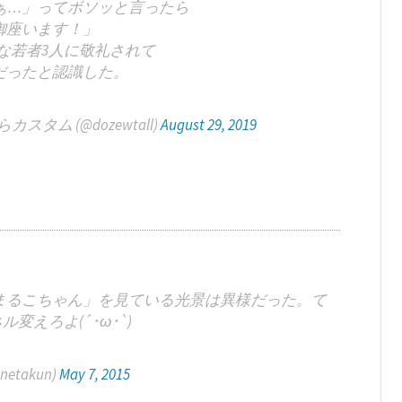
ぁ…」ってボソッと言ったら
御座います！」
な若者3人に敬礼されて
だったと認識した。
カスタム (@dozewtall)
August 29, 2019
まるこちゃん」を見ている光景は異様だった。て
変えろよ(´･ω･`)
onetakun)
May 7, 2015