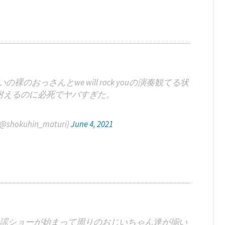
おっさんとwe will rock youの演奏観てる状
耐えるのに必死でヤバすぎた。
shokuhin_maturi)
June 4, 2021
謡ショーが始まって周りのおじいちゃん達が揃い