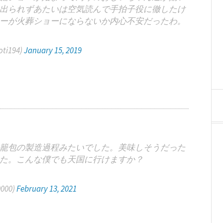
出られずあたいは空気読んで手拍子役に徹したけ
ーが火葬ショーにならないか内心不安だったわ。
i194)
January 15, 2019
籠包の製造過程みたいでした。美味しそうだった
た。こんな僕でも天国に行けますか？
000)
February 13, 2021