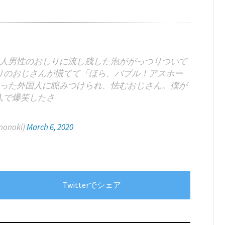
人男性のおしりに流し残した泡ががっつりついて
りのおじさんが慌てて「ほら、バブル！アスホー
った外国人に睨みつけられ、怯むおじさん。僕が
人で爆笑したさ
onoki)
March 6, 2020
Twitterでシェア