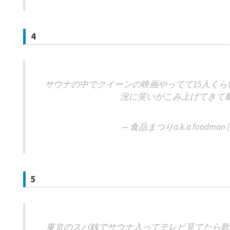
4
サウナの中でクイーンの映画やってて15人くらいの裸の
況に笑いがこみ上げてきて
— 食品まつりa.k.a foodman (@
5
東京のスパ銭でサウナ入ってテレビ見てたら歌