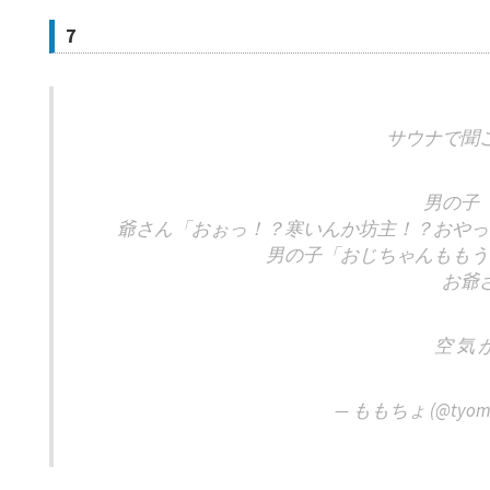
7
サウナで聞
男の子
爺さん「おぉっ！？寒いんか坊主！？おやっ
男の子「おじちゃんももう
お爺
空 気 
— ももちょ (@tyomo