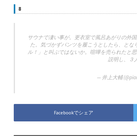
8
サウナで凄い事が。更衣室で風呂あがりの外国
た。気づかずパンツを履こうとしたら、とな
ル！」と叫ぶではないか。喧嘩を売られたと思
説明し、３
— 井上大輔 (@pian
Facebookでシェア