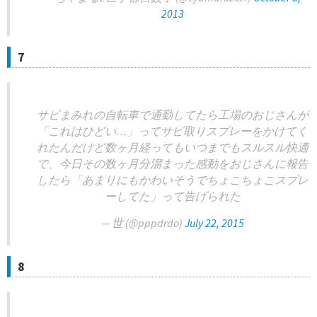
2013
7
サビまみれの自転車で通勤してたら工場のおじさんが
「これはひどい…」ってサビ取りスプレーをかけてく
れたんだけど数ヶ月経ってもいつまでもスルスル快適
で、今日その数ヶ月分溜まった感動をおじさんに報告
したら「あまりにもかわいそうでちょこちょこスプレ
ーしてた」って告げられた
— 世 (@pppdrdo)
July 22, 2015
8