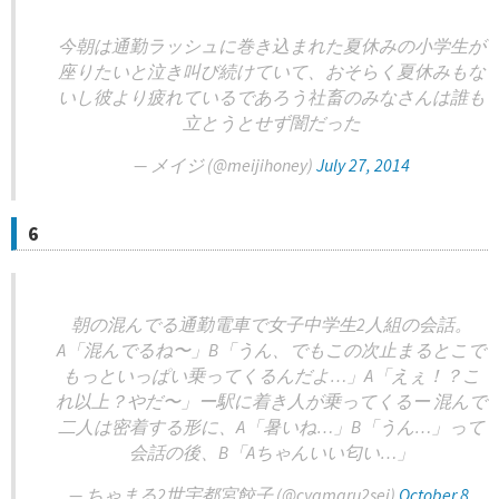
今朝は通勤ラッシュに巻き込まれた夏休みの小学生が
座りたいと泣き叫び続けていて、おそらく夏休みもな
いし彼より疲れているであろう社畜のみなさんは誰も
立とうとせず闇だった
— メイジ (@meijihoney)
July 27, 2014
6
朝の混んでる通勤電車で女子中学生2人組の会話。
A「混んでるね〜」B「うん、でもこの次止まるとこで
もっといっぱい乗ってくるんだよ…」A「えぇ！？こ
れ以上？やだ〜」ー駅に着き人が乗ってくるー 混んで
二人は密着する形に、A「暑いね…」B「うん…」って
会話の後、B「Aちゃんいい匂い…」
— ちゃまる2世宇都宮餃子 (@cyamaru2sei)
October 8,