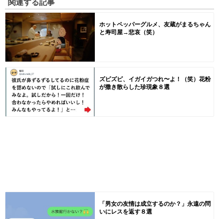
関連する記事
ホットペッパーグルメ、友蔵がまるちゃん
と寿司屋→悲哀（笑）
ズピズピ、イガイガつれ〜よ！（笑）花粉
が撒き散らした珍現象８選
「男女の友情は成立するのか？」永遠の問
いにレスを返す８選