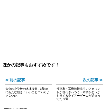
ほかの記事もおすすめです！
≪ 前の記事
次の記事 ≫
大分の小学校の水泳授業で試験的
漫画家・冨樫義博先生のアカウン
に新たな動き「いいことづくめじ
トが現れざわつく→本物かどうか
ゃないか」
を当てるライアーゲームが始まっ
てた８選