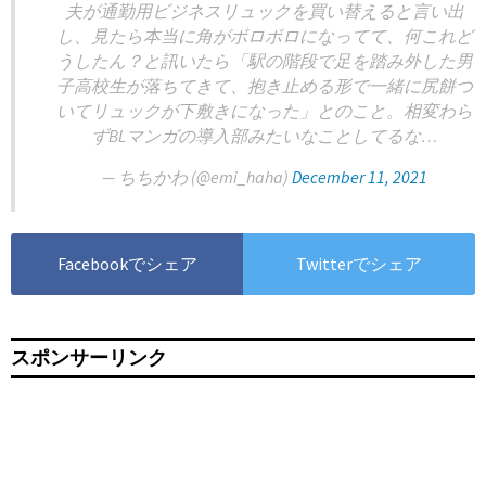
夫が通勤用ビジネスリュックを買い替えると言い出
し、見たら本当に角がボロボロになってて、何これど
うしたん？と訊いたら「駅の階段で足を踏み外した男
子高校生が落ちてきて、抱き止める形で一緒に尻餅つ
いてリュックが下敷きになった」とのこと。相変わら
ずBLマンガの導入部みたいなことしてるな…
— ちちかわ (@emi_haha)
December 11, 2021
Facebookでシェア
Twitterでシェア
スポンサーリンク