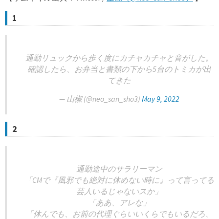
1
通勤リュックから歩く度にカチャカチャと音がした。
確認したら、お弁当と書類の下から5台のトミカが出
てきた
— 山椒 (@neo_san_sho3)
May 9, 2022
2
通勤途中のサラリーマン
「CMで『風邪でも絶対に休めない時に』って言ってる
芸人いるじゃないスか」
「ああ、アレな」
「休んでも、お前の代理ぐらいいくらでもいるだろ、