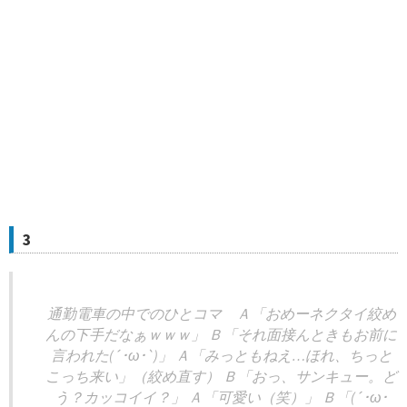
3
通勤電車の中でのひとコマ Ａ「おめーネクタイ絞め
んの下手だなぁｗｗｗ」 Ｂ「それ面接んときもお前に
言われた(´･ω･`)」 Ａ「みっともねえ…ほれ、ちっと
こっち来い」（絞め直す） Ｂ「おっ、サンキュー。ど
う？カッコイイ？」 Ａ「可愛い（笑）」 Ｂ「(´･ω･