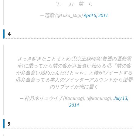
`)」 お 前 ら
— 琉歌 (@Luka_Migi)
April 5, 2011
4
さっき起きたことまとめ ①京王線特急(普通の通勤電
車)に乗ってたら隣の客が弁当食い始める ②「隣の客
が弁当食い始めたんだけどｗｗ」と俺がツイートする
③弁当食ってる本人のツイッターアカウントから謝罪
のリプライが俺に届く
— 神乃木リュウイチ(Kaminogi) (@kaminogi)
July 13,
2014
5