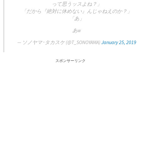
って思うッスよね？」
「だから『絶対に休めない』んじゃねえのか？」
「あ」
あw
— ソノヤマ･タカスケ (@T_SONOYAMA)
January 25, 2019
スポンサーリンク