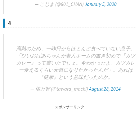
— こじま (@801_CHAN)
January 5, 2020
4
高熱のため、一昨日からほとんど食べていない息子。
「ひいおばあちゃんが老人ホームの書き初めで『カツ
カレー』って書いたでしょ。今わかったよ。カツカレ
ー食えるくらい元気になりたかったんだ」。あれは
『健康』という意味だったのか。
— 俵万智 (@tawara_machi)
August 28, 2014
スポンサーリンク