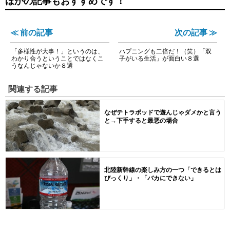
ほかの記事もおすすめです！
≪ 前の記事
次の記事 ≫
「多様性が大事！」というのは、
ハプニングも二倍だ！（笑）「双
わかり合うということではなくこ
子がいる生活」が面白い８選
うなんじゃないか８選
関連する記事
なぜテトラポッドで遊んじゃダメかと言う
と→下手すると最悪の場合
北陸新幹線の楽しみ方の一つ「できるとは
びっくり」・「バカにできない」