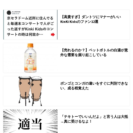
【高貴すぎ】ダントツにマナーがいい
KinKi Kidsのファン12選
【売れるのか？】ペットボトルの白湯が意
外な需要を掘り起こしている
ボンゴとコンガの違いをすぐに判別できな
い、成る程覚えた
「テキトーでいいんだよ」と言う人は大抵
→真に受けるなよ！