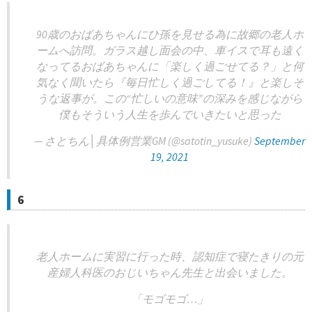
90歳のおばあちゃんにひ孫を見せる為に故郷の老人ホ
ームへ訪問。ガラス越し面会の中、車イスで耳も遠く
なってるおばあちゃんに「楽しく過ごせてる？」と何
気なく聞いたら『毎日忙しく過ごしてる！』と楽しそ
うな返事が。この“忙しいの意味”の深みを感じながら
僕もそういう人生を歩んでいきたいと思った
— さとちん│具体例営業GM (@satotin_yusuke)
September
19, 2021
6
老人ホームに実習に行った時、認知症で寝たきりの元
産婦人科医のおじいちゃん先生と出会いました。
「モゴモゴ…」