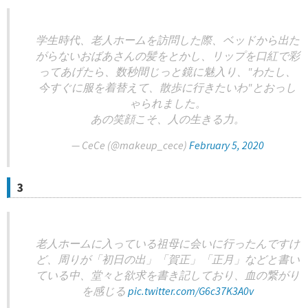
学生時代、老人ホームを訪問した際、ベッドから出た
がらないおばあさんの髪をとかし、リップを口紅で彩
ってあげたら、数秒間じっと鏡に魅入り、"わたし、
今すぐに服を着替えて、散歩に行きたいわ"とおっし
ゃられました。
あの笑顔こそ、人の生きる力。
— CeCe (@makeup_cece)
February 5, 2020
3
老人ホームに入っている祖母に会いに行ったんですけ
ど、周りが「初日の出」「賀正」「正月」などと書い
ている中、堂々と欲求を書き記しており、血の繋がり
を感じる
pic.twitter.com/G6c37K3A0v