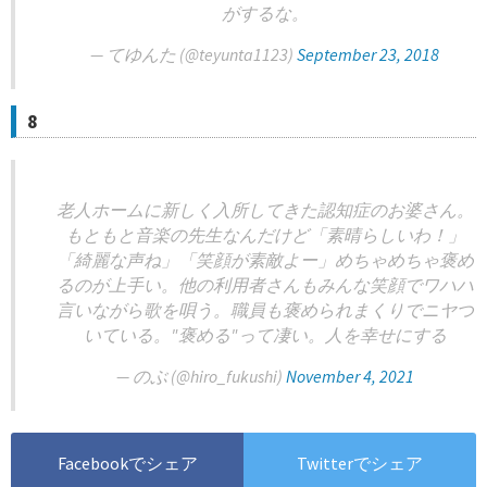
がするな。
— てゆんた (@teyunta1123)
September 23, 2018
8
老人ホームに新しく入所してきた認知症のお婆さん。
もともと音楽の先生なんだけど「素晴らしいわ！」
「綺麗な声ね」「笑顔が素敵よー」めちゃめちゃ褒め
るのが上手い。他の利用者さんもみんな笑顔でワハハ
言いながら歌を唄う。職員も褒められまくりでニヤつ
いている。"褒める"って凄い。人を幸せにする
— のぶ (@hiro_fukushi)
November 4, 2021
Facebookでシェア
Twitterでシェア