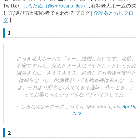
Twitter |
しろたぬ（@shirotanu_dds）
, 有料老人ホームの探
し方/選び方が初心者でもわかるブログ |
介護あとおしブロ
グ
】
1
さっき老人ホームで「えー、結婚したいです。老後、
不安ですもん。死ぬとき一人はイヤだし」という介護
職員さんに「大丈夫大丈夫。結婚しても老後が安心と
は限らないし、配偶者がいても死ぬ時はみんな一人
よ。それより貯金と1人でできる趣味、作っとき。」
ってお婆ちゃんがリアルなアドバイスしてた。
— しろたぬ@モグモグごっくん (@shirotanu_dds)
April 9,
2022
2