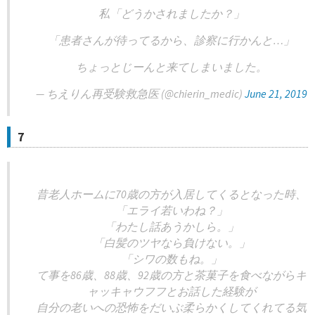
私「どうかされましたか？」
「患者さんが待ってるから、診察に行かんと…」
ちょっとじーんと来てしまいました。
— ちえりん再受験救急医 (@chierin_medic)
June 21, 2019
7
昔老人ホームに70歳の方が入居してくるとなった時、
「エライ若いわね？」
「わたし話あうかしら。」
「白髪のツヤなら負けない。」
「シワの数もね。」
て事を86歳、88歳、92歳の方と茶菓子を食べながらキ
ャッキャウフフとお話した経験が
自分の老いへの恐怖をだいぶ柔らかくしてくれてる気