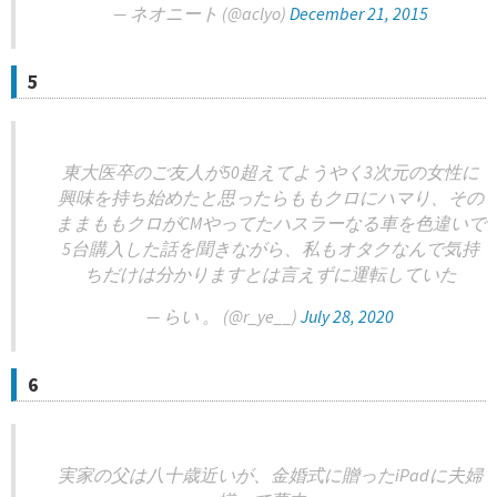
— ネオニート (@aclyo)
December 21, 2015
5
東大医卒のご友人が50超えてようやく3次元の女性に
興味を持ち始めたと思ったらももクロにハマり、その
ままももクロがCMやってたハスラーなる車を色違いで
5台購入した話を聞きながら、私もオタクなんで気持
ちだけは分かりますとは言えずに運転していた
— らい 。 (@r_ye__)
July 28, 2020
6
実家の父は八十歳近いが、金婚式に贈ったiPadに夫婦