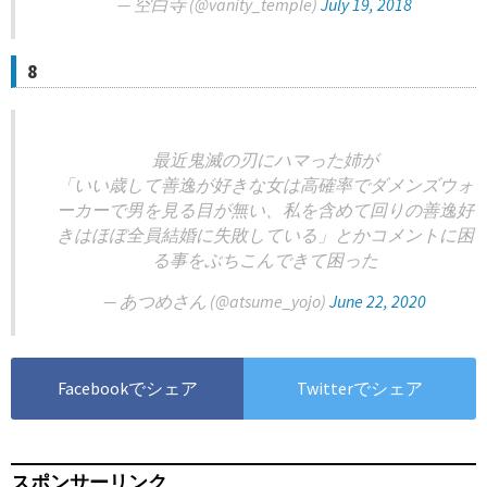
— 空白寺 (@vanity_temple)
July 19, 2018
8
最近鬼滅の刃にハマった姉が
「いい歳して善逸が好きな女は高確率でダメンズウォ
ーカーで男を見る目が無い、私を含めて回りの善逸好
きはほぼ全員結婚に失敗している」とかコメントに困
る事をぶちこんできて困った
— あつめさん (@atsume_yojo)
June 22, 2020
Facebookでシェア
Twitterでシェア
スポンサーリンク