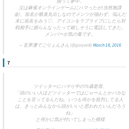
揃って夢中。
父は麻雀オンラインゲームにハマったが(当然無課
金)、垢名が爺臭丸出しなのでメンツが揃わず、悩んだ
末に垢名をみう♡、アイコンをラブライブにしたら対
戦相手に困らんなったって嬉しそうに電話してきた。
メンバーが気の毒です。
— 玄界灘でごりょんさん (@goryon8)
March 18, 2016
7
ツイッターにハマり中の76歳老母、
「頭のいい人ほどツイッターではにゃーんとかバカな
ことを言ってるんだね。いつも何かを批判してる人
は、きっとみんなから頭がいいと思われたいんだろう
ね」
と何かに気が付いてしまった模様