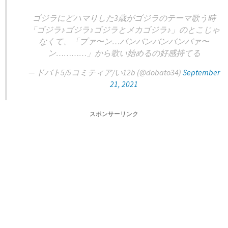
ゴジラにどハマりした3歳がゴジラのテーマ歌う時
「ゴジラ♪ゴジラ♪ゴジラとメカゴジラ♪」のとこじゃ
なくて、「プァ〜ン…バンバンバンバンバァ〜
ン…………」から歌い始めるの好感持てる
— ドバト5/5コミティア/い12b (@dobato34)
September
21, 2021
スポンサーリンク