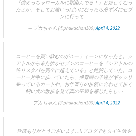
『僕めっちゃローカルに馴染んでる！』と嬉しくなっ
たとか。そしてお腹いっぱいになったら必ず〆にセブ
ンに行って、
— プカちゃん (@phukachan100)
April 4, 2022
コーヒーを買い飲むのがルーティーンになったと。シ
アトルから来た彼がセブンのコーヒーを『シアトルの
誇りスタバを完全に超えている』と絶賛していた。コ
ーヒー片手に歩いていたら、保育園の子達がギッシリ
乗っているカートや、お年寄りの歩幅に合わせて歩く
飼い犬の散歩を見て真の平和を感じたらしい
— プカちゃん (@phukachan100)
April 4, 2022
皆様ありがとうございます…!!ブログでもタイ生活や