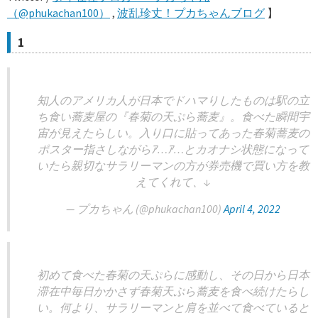
（@phukachan100）
,
波乱珍丈！プカちゃんブログ
】
1
知人のアメリカ人が日本でドハマりしたものは駅の立
ち食い蕎麦屋の『春菊の天ぷら蕎麦』。食べた瞬間宇
宙が見えたらしい。入り口に貼ってあった春菊蕎麦の
ポスター指さしながらｱ…ｱ…とカオナシ状態になって
いたら親切なサラリーマンの方が券売機で買い方を教
えてくれて、↓
— プカちゃん (@phukachan100)
April 4, 2022
初めて食べた春菊の天ぷらに感動し、その日から日本
滞在中毎日かかさず春菊天ぷら蕎麦を食べ続けたらし
い。何より、サラリーマンと肩を並べて食べていると