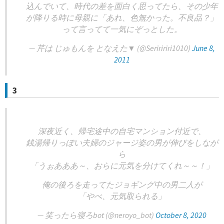
込んでいて、時代の差を面白く思ってたら、その少年
が降りる時に母親に「あれ、色無かった。不良品？」
って言ってて一気にぞっとした。
— 芹は じゅもんを となえた▼ (@Seriririri1010)
June 8,
2011
3
深夜近く、帰宅途中の自宅マンション付近で、
銭湯帰りっぽい夫婦のジャージ姿の男が伸びをしなが
ら
「うぉあああ～、おらに元気を分けてくれ～～！」
俺の後ろを走ってたジョギング中の男二人が
「やべ、元気取られる」
— 笑ったら寝ろbot (@neroyo_bot)
October 8, 2020