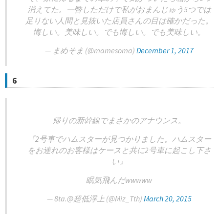
消えてた。一瞥しただけで私がおまんじゅう5つでは
足りない人間と見抜いた店員さんの目は確かだった。
悔しい。美味しい。でも悔しい。でも美味しい。
— まめそま (@mamesoma)
December 1, 2017
6
帰りの新幹線でまさかのアナウンス。
『2号車でハムスターが見つかりました。ハムスター
をお連れのお客様はケースと共に2号車に起こし下さ
い』
眠気飛んだwwwww
— 8ta.@超低浮上 (@Miz_Tth)
March 20, 2015