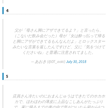
4
父が「母さん脚にアザできてるよ？」と言ったら、
（こないだ飲み会だった）母が「女は酔っ払って帰る
と脚にアザができてるもんなんだよ」とロックスター
みたいな言葉を返したんですけど、父に「気をつけて
くださいね」と普通に注意されてました。
— あおき (@DT_aoki)
July 30, 2018
5
店員さん冷たいのにおまんじゅうはできたてのホカホ
カで、ほわほわの薄皮に上品なこしあんがたっぷり
で、家に帰るまでの車の中で気がついたら箱から6つ