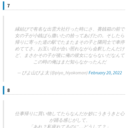
7
縁結びで有名な出雲大社行った時にさ、賽銭箱の前で
女の子が小銭ばら撒いたの拾ってあげたの。そしたら
帰りに寄った道の駅でたまたまその子と隣同士で車停
めててさ。お互い目が合い照れながら会釈したんだけ
ど、まさかその子が後に俺の彼女にならないだなんて
この時の俺はまだ知らなかったんだ
— ぴよ山ぴよ太 (@piyo_hiyokoman)
February 20, 2022
8
仕事帰りに買い物してたらなんだか妙にうきうきと心
が踊る感じがして、
「あれ？私疲れてるのに…どうして？」