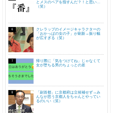
とメスのペアを指すんだ？！と思い…
（笑）
クレラップのイメージキャラクターの
「おかっぱの女の子」が刷新→振り幅
が広すぎる（笑）
帰り際に「気をつけてね」じゃなくて
女が堕ちる男のちょっとの差
「副首都」に京都府は立候補せず→み
んなが思う京都人をちゃんとやってい
るのいい（笑）