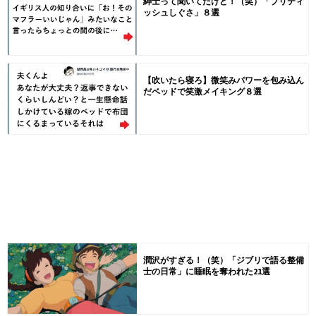
紳士って聞いてたけど！（笑）「ブリティ
ッシュしぐさ」８選
【吹いたら寝ろ】微笑みパワーを包み込ん
だベッドで笑激メイキング８選
潤沢がすぎる！（笑）「ジブリで語る整備
士の日常」に睡眠を奪われた21選