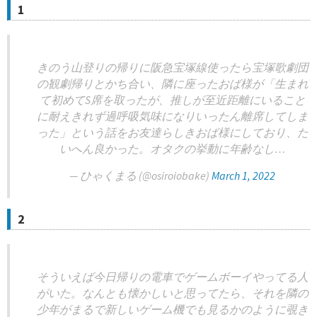
1
きのう山登りの帰りに阪急宝塚線使ったら宝塚歌劇団
の観劇帰りとかち合い、隣に座ったおば様が「生まれ
て初めてS席を取ったが、推しが至近距離にいること
に耐えきれず過呼吸気味になりいったん離席してしま
った」という話をお友達らしきおば様にしており、た
いへん良かった。オタクの挙動に年齢なし…
— ひゃくまる (@osiroiobake)
March 1, 2022
2
そういえば今日帰りの電車でゲームボーイやってる人
がいた。なんとも懐かしいと思ってたら、それを隣の
少年がまるで新しいゲーム機でも見るかのように覗き