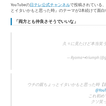
YouTubeの
日テレ公式チャンネル
で投稿されている
とイタいかもと思った時』のテーマが2本続けて面白
「両方とも仲良さそうでいいな」
久々に見たけど本当笑
— Ryoma↪︎triumph (@g
ウチの親ちょっとイタいかもと思った時【踊
@YouT
これ初め
クソ笑っ