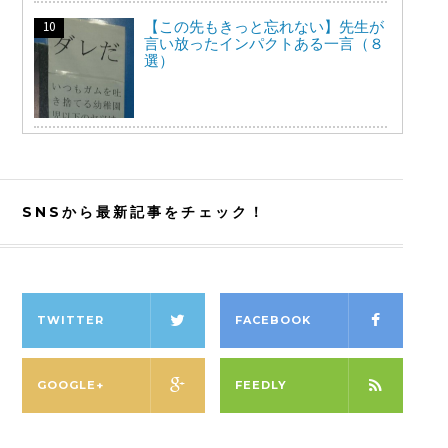
【この先もきっと忘れない】先生が
言い放ったインパクトある一言（８
選）
SNSから最新記事をチェック！
TWITTER
FACEBOOK
GOOGLE+
FEEDLY