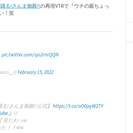
、
踊る!さんま御殿!!
の再現VTRで『ウチの親ちょっ
い！笑
う
pic.twitter.com/sjo2rnrQQN
ucci__r)
February 15, 2022
る!さんま御殿!!公式】
https://t.co/oO0jxyW2TY
ube
より
て見たわっw
た！！ww