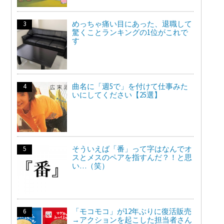
めっちゃ痛い目にあった、退職して
驚くことランキングの1位がこれで
す
曲名に「週5で」を付けて仕事みた
いにしてください【25選】
そういえば「番」って字はなんでオ
スとメスのペアを指すんだ？！と思
い…（笑）
「モコモコ」が12年ぶりに復活販売
→アクションを起こした担当者さん