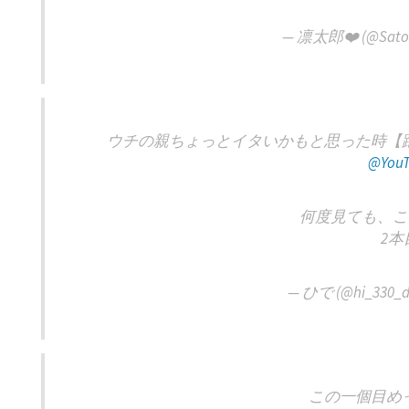
— 凛太郎❤️‍ (@Satoh
ウチの親ちょっとイタいかもと思った時【踊
@YouT
何度見ても、こ
2本
— ひで (@hi_330_d
この一個目めっ