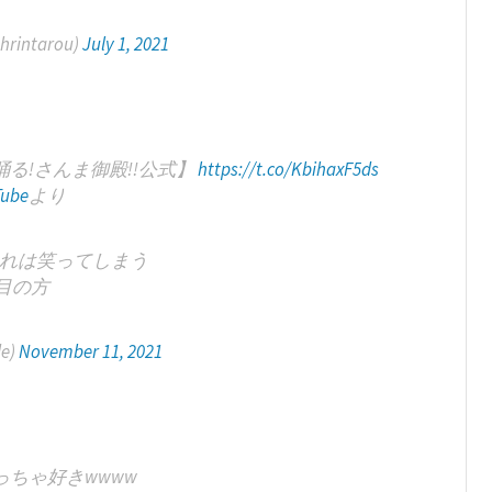
rintarou)
July 1, 2021
る!さんま御殿!!公式】
https://t.co/KbihaxF5ds
ube
より
れは笑ってしまう
目の方
e)
November 11, 2021
ちゃ好きwwww