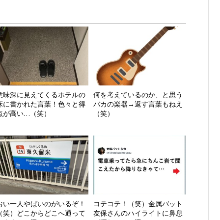
意味深に見えてくるホテルの
何を考えているのか、と思う
床に書かれた言葉！色々と得
バカの楽器→返す言葉もねえ
点が高い…（笑）
（笑）
おい一人やばいのがいるぞ！
コテコテ！（笑）金属バット
（笑）どこからどこへ通って
友保さんのハイライトに鼻息