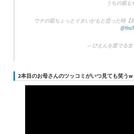
うちの親もや
ウチの親ちょっとイタいかもと思った時【踊
@YouT
— ぴえんを愛でる女 (@
2本目のお母さんのツッコミがいつ見ても笑うw