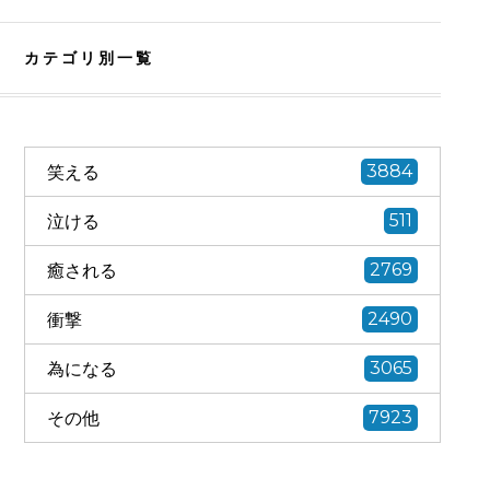
カテゴリ別一覧
笑える
3884
泣ける
511
癒される
2769
衝撃
2490
為になる
3065
その他
7923