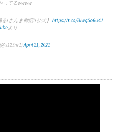
ってるwwww
る!さんま御殿!!公式】
https://t.co/BIwgSo6U4J
ube
より
s123nr1)
April 21, 2021