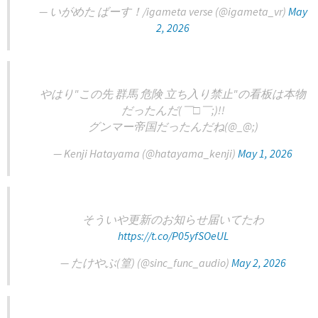
— いがめた ばーす！/igameta verse (@igameta_vr)
May
2, 2026
やはり"この先 群馬 危険 立ち入り禁止"の看板は本物
だったんだ(￣□￣;)!!
グンマー帝国だったんだね(@_@;)
— Kenji Hatayama (@hatayama_kenji)
May 1, 2026
そういや更新のお知らせ届いてたわ
https://t.co/P05yfSOeUL
— たけやぶ(篁) (@sinc_func_audio)
May 2, 2026