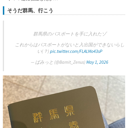
そうだ群馬、行こう
群馬県のパスポートを手に入れたゾ
これからはパスポートがないと入出国ができないらし
い(？)
pic.twitter.com/FLALMo43sP
— ばみっと (@Bamit_Zenus)
May 1, 2026