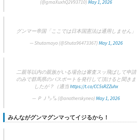
(@gmaXuxhQ2V93710)
May 1, 2026
グンマー帝国「ここでは日本国憲法は通用しません」
— Shutamayo (@Shuta96473367)
May 1, 2026
二親等以内の親族がいる場合は審査スッ飛ばして申請
のみで群馬県のパスポートを発行して頂けると聞きま
したが？（適当
https://t.co/CC5sRZZuhx
— ＰＪ㌧㌦ (@anotherskyneo)
May 1, 2026
みんながグンマグンマってイジるから！