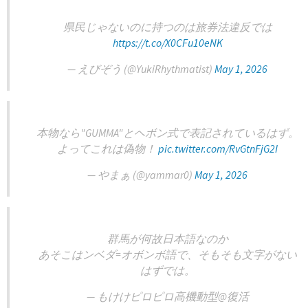
県民じゃないのに持つのは旅券法違反では
https://t.co/X0CFu10eNK
— えびぞう (@YukiRhythmatist)
May 1, 2026
本物なら"GUMMA"とヘボン式で表記されているはず。
よってこれは偽物！
pic.twitter.com/RvGtnFjG2I
— やまぁ (@yammar0)
May 1, 2026
群馬が何故日本語なのか
あそこはンベダ=オボンボ語で、そもそも文字がない
はずでは。
— もけけピロピロ高機動型@復活