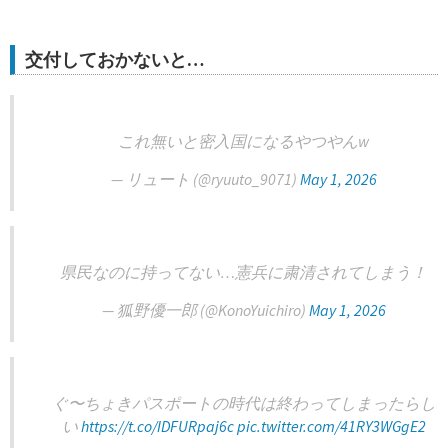
交付しておかないと…
これ無いと密入国になるやつやんw
— リュート (@ryuuto_9071)
May 1, 2026
県民なのに持ってない…憲兵に粛清されてしまう！
— 狐野優一郎 (@KonoYuichiro)
May 1, 2026
ぐ〜ちょきパスポートの時代は終わってしまったらし
い
https://t.co/IDFURpaj6c
pic.twitter.com/41RY3WGgE2