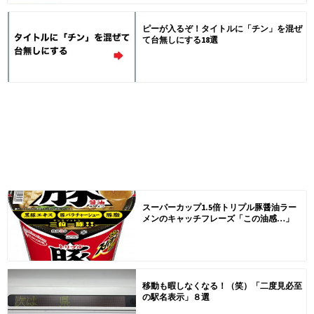
ピーが入るぞ！タイトルに「チン」を混ぜ
て台無しにする18選
スーパーカップ1.5倍トリプル豚醤油ラー
メンのキャッチフレーズ「この油感…」
移動も暇しなくなる！（笑）「二度見必至
の駅名表示」８選