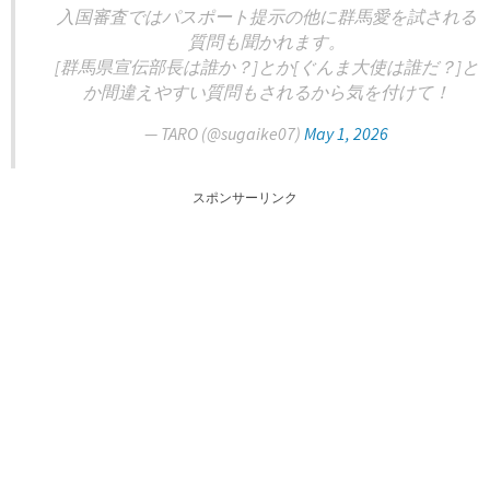
入国審査ではパスポート提示の他に群馬愛を試される
質問も聞かれます。
[群馬県宣伝部長は誰か？]とか[ぐんま大使は誰だ？]と
か間違えやすい質問もされるから気を付けて！
— TARO (@sugaike07)
May 1, 2026
スポンサーリンク