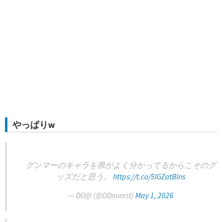
やっぱりw
グンマーのキャラを県がよく分かってるからこそのグ
ッズだと思う。
https://t.co/5IGZatBlns
— DO@ (@ODnorest)
May 1, 2026