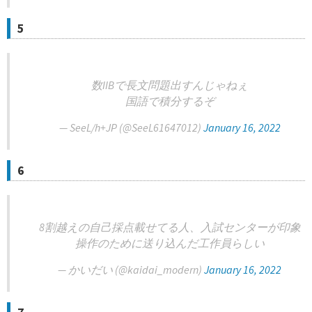
5
数IIBで長文問題出すんじゃねぇ
国語で積分するぞ
— SeeL/h+JP (@SeeL61647012)
January 16, 2022
6
8割越えの自己採点載せてる人、入試センターが印象
操作のために送り込んだ工作員らしい
— かいだい (@kaidai_modern)
January 16, 2022