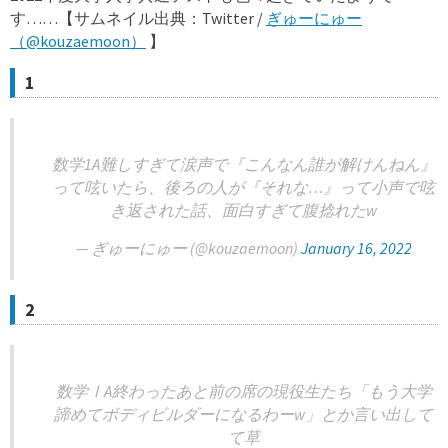
す……【サムネイル出典：Twitter /
ぎゅーにゅー
（@kouzaemoon）
】
1
数学1A難しすぎて涙声で『こんなん誰が解けんねん』
って呟いたら、後ろの人が『それな…』って小声で呟
き返された話、面白すぎて腹捻れたw
— ぎゅーにゅー (@kouzaemoon)
January 16, 2022
2
数学ⅠA終わったあと前の席の現役生たち「もう大学
諦めてボディビルダーになるわーw」とか言い出して
て草