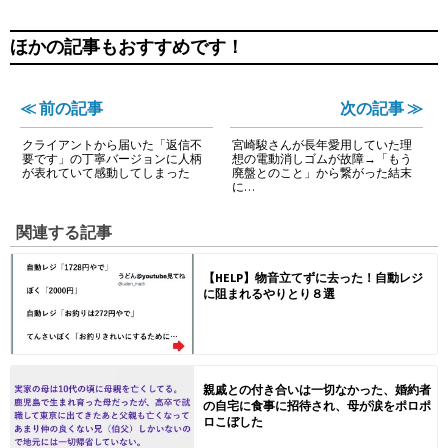
ほかの記事もおすすめです！
≪ 前の記事
次の記事 ≫
クライアントから届いた「返信不
宮崎駿さんが長年愛用していた理
要です」の丁寧バージョンに人柄
想の電動消しゴムが故障→「もう
が表れていて感動してしまった
廃盤とのこと」から繋がった結末
に…
関連する記事
【HELP】物音立てずに去った！自動レジ
に阻まれるやりとり８選
親戚との付き合いは一切なかった、婚約者
の自宅に食事に招待され、母が涙をポロポ
ロこぼした