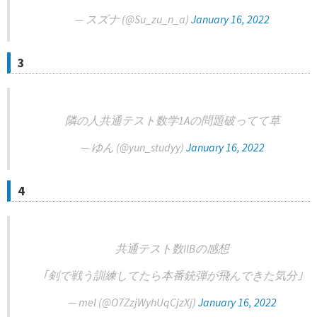
— スズナ (@Su_zu_n_a)
January 16, 2022
3
隣の人共通テスト数学1Aの問題破ってて草
— ゆん (@yun_studyy)
January 16, 2022
4
共通テスト数IIBの感想
｢剣で戦う訓練してたら本番銃弾が飛んできた気分｣
— mel (@O7ZzjWyhUqCjzXj)
January 16, 2022