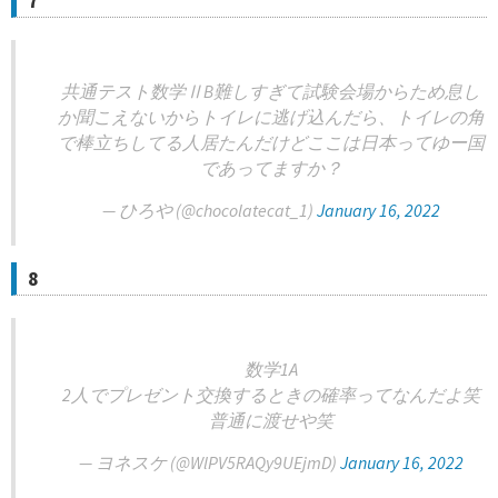
7
共通テスト数学ⅡB難しすぎて試験会場からため息し
か聞こえないからトイレに逃げ込んだら、トイレの角
で棒立ちしてる人居たんだけどここは日本ってゆー国
であってますか？
— ひろや (@chocolatecat_1)
January 16, 2022
8
数学1A
2人でプレゼント交換するときの確率ってなんだよ笑
普通に渡せや笑
— ヨネスケ (@WlPV5RAQy9UEjmD)
January 16, 2022