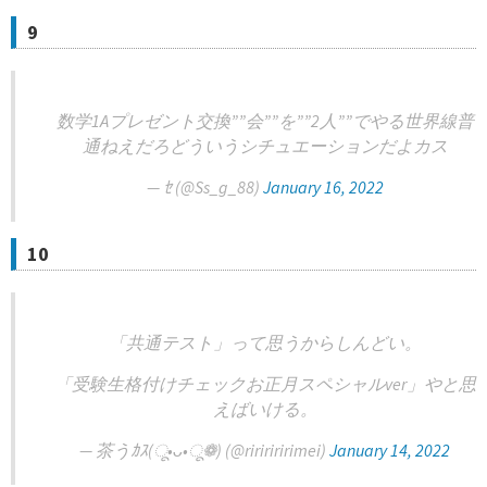
9
数学1Aプレゼント交換””会””を””2人””でやる世界線普
通ねえだろどういうシチュエーションだよカス
— ｾ (@Ss_g_88)
January 16, 2022
10
「共通テスト」って思うからしんどい。
「受験生格付けチェックお正月スペシャルver」やと思
えばいける。
— 茶うｶｽ(ू•ᴗ•ू❁) (@riririririmei)
January 14, 2022