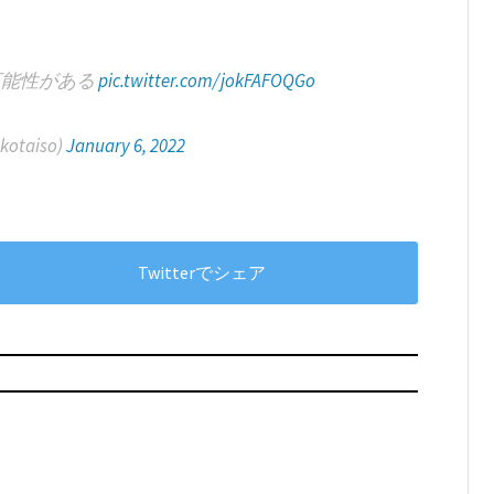
可能性がある
pic.twitter.com/jokFAFOQGo
otaiso)
January 6, 2022
Twitterでシェア