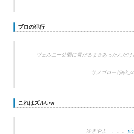
プロの犯行
ヴェルニー公園に雪だるま⛄️あったんだけど！！(((
— サメゴロー (@yk_sa
これはズルいw
ゆきやよ 。。。
pi