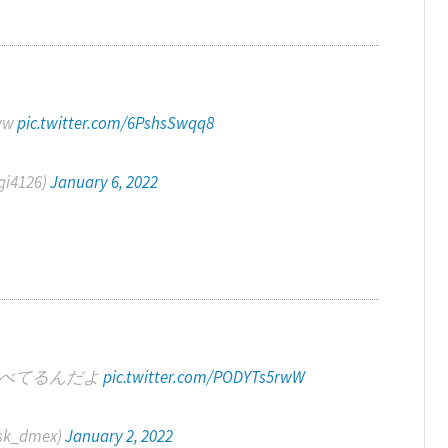
ww
pic.twitter.com/6PshsSwqq8
i4126)
January 6, 2022
並べてるんだよ
pic.twitter.com/PODYTs5rwW
k_dmex)
January 2, 2022