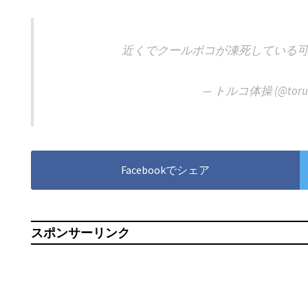
近くでクールポコが凍死している
— トルコ体操 (@toruk
Facebookでシェア
スポンサーリンク