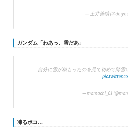
— 土井善晴 (@doiyos
ガンダム「わあっ、雪だあ」
自分に雪が積もったのを見て初めて降雪
pic.twitter.
— mamachi_01 (@mam
凍るポコ…