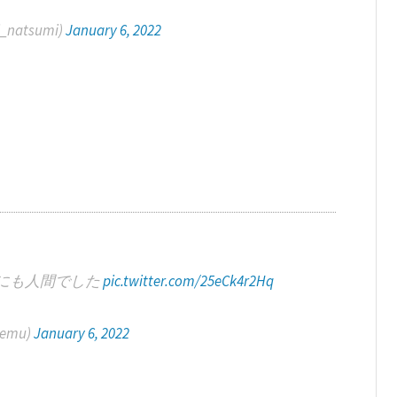
natsumi)
January 6, 2022
にも人間でした
pic.twitter.com/25eCk4r2Hq
emu)
January 6, 2022