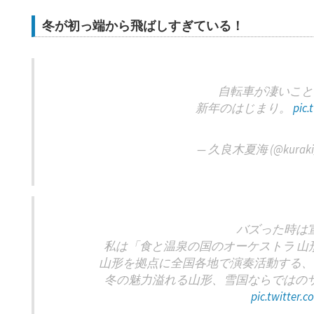
冬が初っ端から飛ばしすぎている！
自転車が凄いこと
新年のはじまり。
pic
— 久良木夏海 (@kuraki_
バズった時は
私は「食と温泉の国のオーケストラ 山
山形を拠点に全国各地で演奏活動する、
冬の魅力溢れる山形、雪国ならではのサ
pic.twitter.