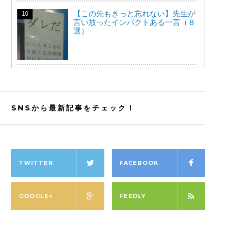
【この先もきっと忘れない】先生が
言い放ったインパクトある一言（８
選）
SNSから最新記事をチェック！
TWITTER
FACEBOOK
GOOGLE+
FEEDLY