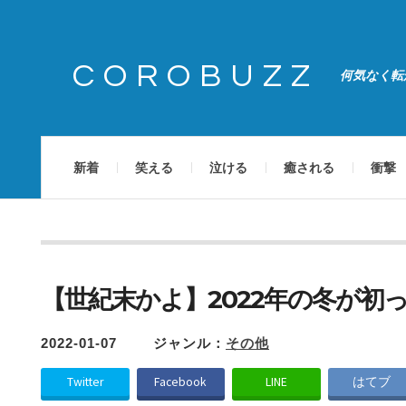
COROBUZZ
何気なく転
新着
笑える
泣ける
癒される
衝撃
【世紀末かよ】2022年の冬が初
2022-01-07
ジャンル：
その他
Twitter
Facebook
LINE
はてブ