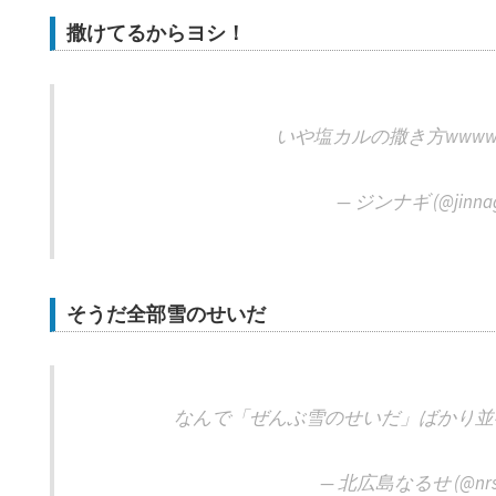
撒けてるからヨシ！
いや塩カルの撒き方www
— ジンナギ (@jinnag
そうだ全部雪のせいだ
なんで「ぜんぶ雪のせいだ」ばかり
— 北広島なるせ (@nrs