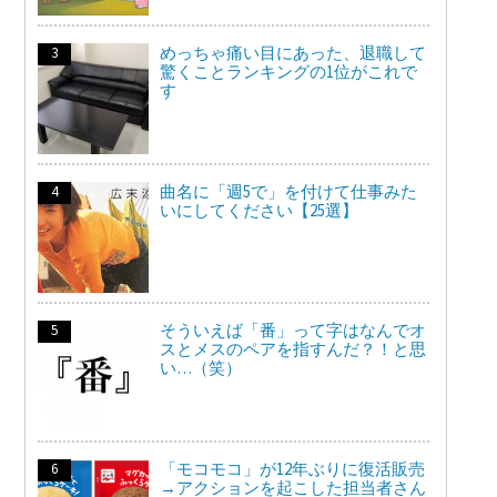
めっちゃ痛い目にあった、退職して
驚くことランキングの1位がこれで
す
曲名に「週5で」を付けて仕事みた
いにしてください【25選】
そういえば「番」って字はなんでオ
スとメスのペアを指すんだ？！と思
い…（笑）
「モコモコ」が12年ぶりに復活販売
→アクションを起こした担当者さん