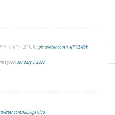
(；ﾟДﾟ)))))))
pic.twitter.com/rHjTIKZW2k
megoro)
January 6, 2022
c.twitter.com/R85wpTNi3p