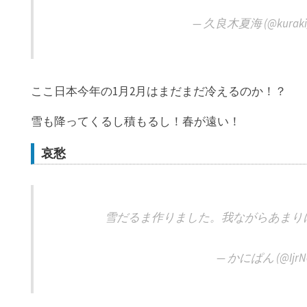
— 久良木夏海 (@kuraki_
ここ日本今年の1月2月はまだまだ冷えるのか！？
雪も降ってくるし積もるし！春が遠い！
哀愁
雪だるま作りました。我ながらあまり
— かにぱん (@IjrN