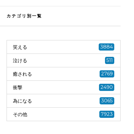
カテゴリ別一覧
笑える
3884
泣ける
511
癒される
2769
衝撃
2490
為になる
3065
その他
7923