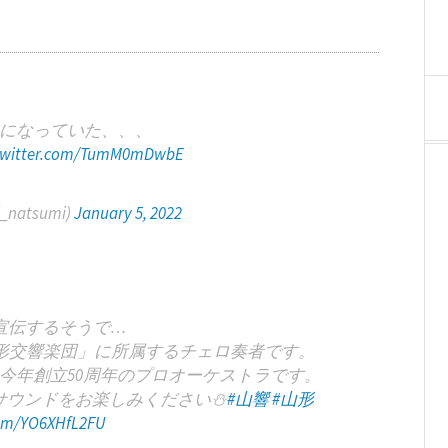
になっていた、、、
.twitter.com/TumM0mDwbE
natsumi)
January 5, 2022
宣伝するそうで…
形交響楽団」に所属するチェロ奏者です。
今年創立50周年のプロオーケストラです。
ウンドをお楽しみください⛄️
#山響
#山形
com/YO6XHfL2FU