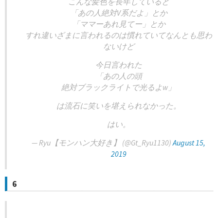
こんな髪色を長年していると
「あの人絶対V系だよ」とか
「ママーあれ見てー」とか
すれ違いざまに言われるのは慣れていてなんとも思わ
ないけど
今日言われた
「あの人の頭
絶対ブラックライトで光るよw」
は流石に笑いを堪えられなかった。
はい。
— Ryu【モンハン大好き】 (@Gt_Ryu1130)
August 15,
2019
6