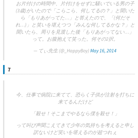
お片付けの時間中、片付けをせずに騒いでいる男の子
(3歳)がいたので「こらこら、何してるの？」と聞いた
ら「もりあがってた…」と答えたので、「(何だそ
れ…)」と笑いを堪えつつ「みんな何してるかな？」と
聞いたら、周りを見渡した後「もりあがってない…」
って。お腹抱えて笑った。何その2択。
— てぃ先生 (@_HappyBoy)
May 16, 2014
7
今、仕事で病院に来てて、恐らく子供が注射を打ちに
来てるんだけど
「殺せ！そこまでやるなら僕を殺せ！」
って叫び声聞こえてきて少年の気持ちを考えると申し
訳ないけど笑いを堪えるのが超つれぇ