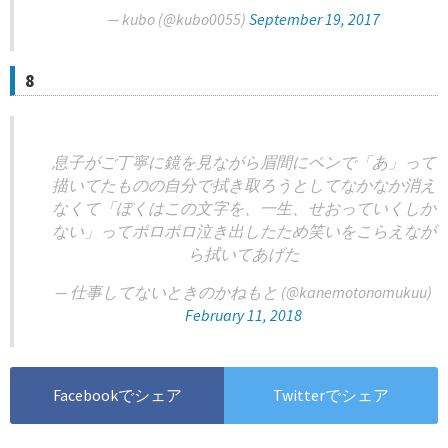
— kubo (@kubo0055)
September 19, 2017
8
息子がご丁寧に鏡を見ながら眉間にペンで「あ」って
描いてたものの自分で拭き取ろうとしてなかなか消え
なくて「ぼくはこの文字を、一生、せおっていくしか
ない」ってポロポロ泣き出したため笑いをこらえなが
ら拭いてあげた
— 仕事してないときのかねもと (@kanemotonomukuu)
February 11, 2018
Facebookでシェア
Twitterでシェア