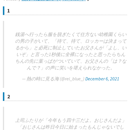
1
銭湯へ行ったら服を脱ぎたくて仕方ない幼稚園くらい
の男の子がいて、「待て、待て、ロッカーは決まって
るから」と必死に制止していたお父さんが「よし、い
いぞ」と言った1秒後に全裸になったと思ったらちん
ちんの先に葉っぱがついていて、お父さんの「は？な
んで？」の声に笑いを堪えられなかった。
— 熱の時に見る海 (@rei_blue_)
December 6, 2021
2
上司ふたりが「今年もう四十三だよ。おじさんだよ」
「おじさんは昨日今日に始まったもんじゃないでし