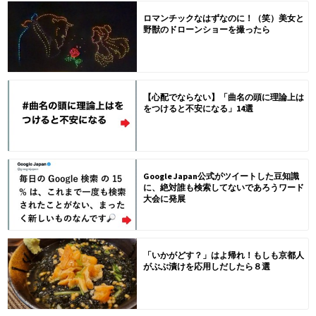
ロマンチックなはずなのに！（笑）美女と
野獣のドローンショーを撮ったら
【心配でならない】「曲名の頭に理論上は
をつけると不安になる」14選
Google Japan公式がツイートした豆知識
に、絶対誰も検索してないであろうワード
大会に発展
「いかがどす？」はよ帰れ！もしも京都人
がぶぶ漬けを応用しだしたら８選