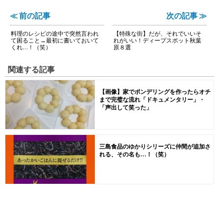
≪ 前の記事
次の記事 ≫
料理のレシピの途中で突然言われ
【特殊な街】だが、それでいいそ
て困ること→最初に書いておいて
れがいい！ディープスポット秋葉
くれ…！（笑）
原８選
関連する記事
【画像】家でポンデリングを作ったらオチ
まで完璧な流れ「ドキュメンタリー」・
「声出して笑った」
三島食品のゆかりシリーズに仲間が追加さ
れる、その名も…！（笑）