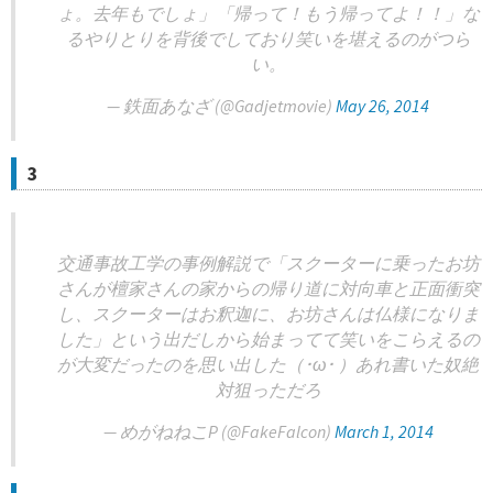
ょ。去年もでしょ」「帰って！もう帰ってよ！！」な
るやりとりを背後でしており笑いを堪えるのがつら
い。
— 鉄面あなざ (@Gadjetmovie)
May 26, 2014
3
交通事故工学の事例解説で「スクーターに乗ったお坊
さんが檀家さんの家からの帰り道に対向車と正面衝突
し、スクーターはお釈迦に、お坊さんは仏様になりま
した」という出だしから始まってて笑いをこらえるの
が大変だったのを思い出した（･ω･ ）あれ書いた奴絶
対狙っただろ
— めがねねこP (@FakeFalcon)
March 1, 2014