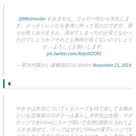
@Mtolmurder
すみません、フォロー外から失礼しま
す。さっそくレシピを参考に作って見たのですが、香
りが良くありません。混ぜてしまったのが良くなかっ
たのでしょうか？それとも挽肉が良くないのでしょう
か… よろしくお願いします。
pic.twitter.com/Yody9fZO95
— 草30代障がい者教授(CEO) (@n0rr)
November 21, 2014
4
やきそば弁当についてくるスープを持て余してる俺み
たいな北海道のズボラ一人暮らし大学生は全員、マグ
カップで水100mlにスープ溶いて生卵1個割り入れてよ
くかき混ぜて、ラップはせずに500wの電子レンジで3