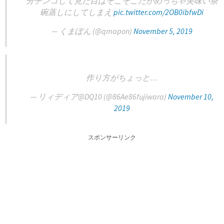
分チンコして見た目はそこそこだがめっちゃ美味い茶
碗蒸しにしてしまえ
pic.twitter.com/2OB0ibfwDi
— くまぽん (@qmapon)
November 5, 2019
作り方がちょっと…
— リィディア@DQ10 (@86Ae86fujiwara)
November 10,
2019
スポンサーリンク