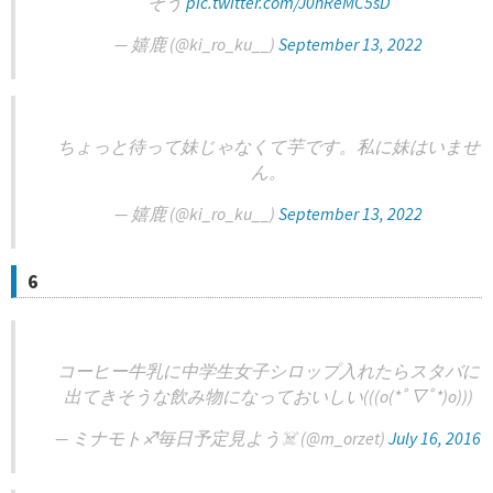
そう
pic.twitter.com/J0nReMC5sD
— 嬉鹿 (@ki_ro_ku__)
September 13, 2022
ちょっと待って妹じゃなくて芋です。私に妹はいませ
ん。
— 嬉鹿 (@ki_ro_ku__)
September 13, 2022
6
コーヒー牛乳に中学生女子シロップ入れたらスタバに
出てきそうな飲み物になっておいしい(((o(*ﾟ▽ﾟ*)o)))
— ミナモト♐️毎日予定見よう☠️ (@m_orzet)
July 16, 2016