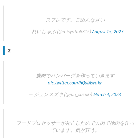
スフレです。ごめんなさい
— れいしゃぶ (@reisyabu8315)
August 15, 2023
2
鹿肉でハンバーグを作っていきます
pic.twitter.com/hQyIAsvakF
— ジュンスズキ (@jun_suzuki)
March 4, 2023
フードプロセッサーが死亡したので人肉で挽肉を作っ
ています。気が狂う。