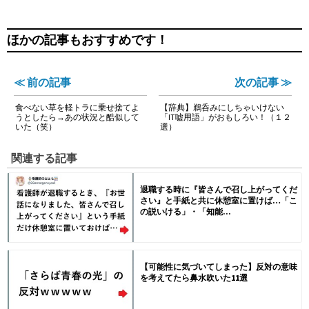
ほかの記事もおすすめです！
≪ 前の記事
次の記事 ≫
食べない草を軽トラに乗せ捨てよ
【辞典】鵜呑みにしちゃいけない
うとしたら→あの状況と酷似して
「IT嘘用語」がおもしろい！（１２
いた（笑）
選）
関連する記事
退職する時に『皆さんで召し上がってくだ
さい』と手紙と共に休憩室に置けば…「こ
の説いける」・「知能...
【可能性に気づいてしまった】反対の意味
を考えてたら鼻水吹いた11選