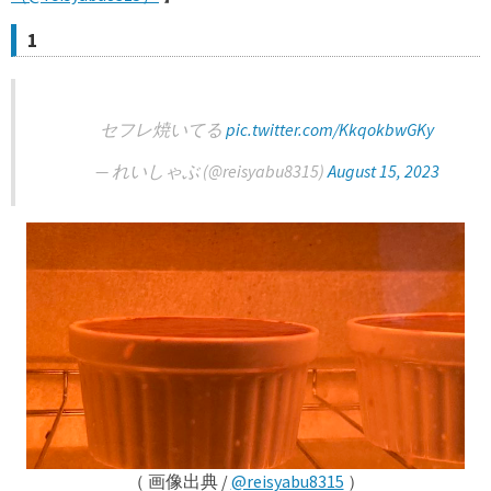
1
セフレ焼いてる
pic.twitter.com/KkqokbwGKy
— れいしゃぶ (@reisyabu8315)
August 15, 2023
（ 画像出典 /
@reisyabu8315
）