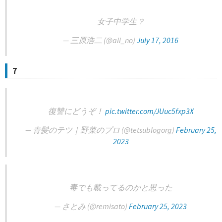
女子中学生？
— 三原浩二 (@all_no)
July 17, 2016
7
復讐にどうぞ！
pic.twitter.com/JUuc5fxp3X
— 青髪のテツ｜野菜のプロ (@tetsublogorg)
February 25,
2023
毒でも載ってるのかと思った
— さとみ (@remisato)
February 25, 2023