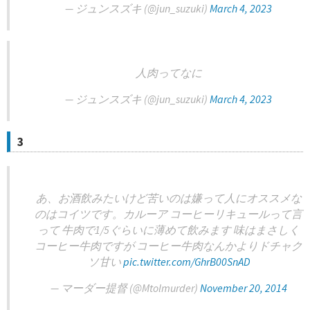
— ジュンスズキ (@jun_suzuki)
March 4, 2023
人肉ってなに
— ジュンスズキ (@jun_suzuki)
March 4, 2023
3
あ、お酒飲みたいけど苦いのは嫌って人にオススメな
のはコイツです。カルーア コーヒーリキュールって言
って 牛肉で1/5ぐらいに薄めて飲みます 味はまさしく
コーヒー牛肉ですが コーヒー牛肉なんかよりドチャク
ソ甘い
pic.twitter.com/GhrB00SnAD
— マーダー提督 (@Mtolmurder)
November 20, 2014