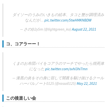
ダイソーのうみのいきもの絵本、タコと蟹が調理済み
なんだが…
pic.twitter.com/5twHMKNBDW
— さの@2y5m (@lightgreen_ko)
August 22, 2021
コ、コアラーー！
くまのお布団パイをコアラのマーチでやったら焼死体
になった
pic.twitter.com/svhi3hi7mn
— 漆黒の炎をその身に宿して闇夜を駆け抜けるクール
ハーバルノート0125 (@rasso0125)
May 22, 2021
この後楽しい会