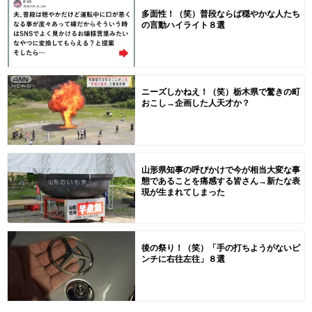
多面性！（笑）普段ならば穏やかな人たち
の言動ハイライト８選
ニーズしかねえ！（笑）栃木県で驚きの町
おこし→企画した人天才か？
山形県知事の呼びかけで今が相当大変な事
態であることを痛感する皆さん→新たな表
現が生まれてしまった
後の祭り！（笑）「手の打ちようがないピ
ンチに右往左往」８選