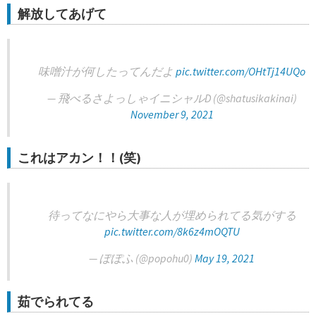
解放してあげて
味噌汁が何したってんだよ
pic.twitter.com/OHtTj14UQo
— 飛べるさよっしゃイニシャルD (@shatusikakinai)
November 9, 2021
これはアカン！！(笑)
待ってなにやら大事な人が埋められてる気がする
pic.twitter.com/8k6z4mOQTU
— ぽぽふ (@popohu0)
May 19, 2021
茹でられてる