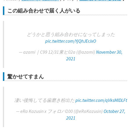
この組み合わせで届く人がいる
どうかと思う組み合わせになってしまった
pic.twitter.com/YjQhJErJxO
— azami｜C99 12/31東ヒ02a (@azami)
November 30,
2021
驚かせてすまん
凄い後悔してる歯磨き粉出た
pic.twitter.com/qVksMlDLFt
— eRa Kazusin x フォロバ100 (@eRaKazusin)
October 27,
2021