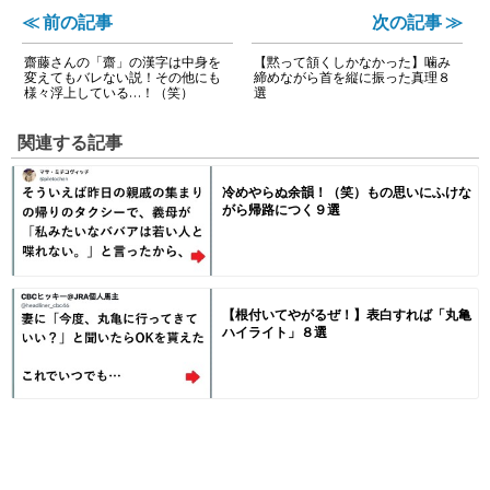
≪ 前の記事
次の記事 ≫
齋藤さんの「齋」の漢字は中身を
【黙って頷くしかなかった】噛み
変えてもバレない説！その他にも
締めながら首を縦に振った真理８
様々浮上している…！（笑）
選
関連する記事
冷めやらぬ余韻！（笑）もの思いにふけな
がら帰路につく９選
【根付いてやがるぜ！】表白すれば「丸亀
ハイライト」８選