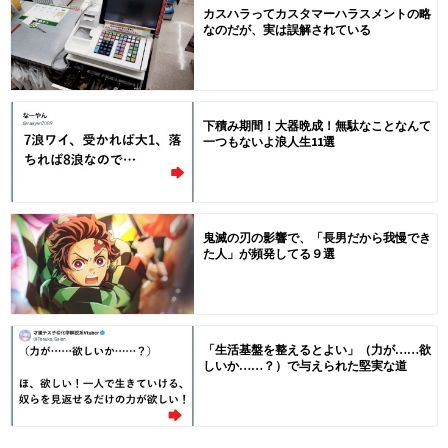
カスハラってカスタマーハラスメントの略
なのだが、実は誤解されている
下積み期間！大器晩成！無駄なことなんて
一つもないよ浪人生11選
鬼滅の刃の影響で、「長男だから我慢でき
た人」が頻発してる９選
「生活基盤を整えるとよい」（力が……欲
しいか……？）で与えられた堅実な道