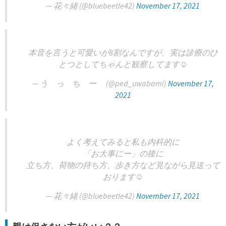
— 花々緒 (@bluebeetle42)
November 17, 2021
本音を言うと可愛いが8割なんですが、実は診療のひ
とつとしてちゃんと観察してます☺️
— う っ ち ー (@ped_uwabami)
November 17,
2021
よく考えてみると私も内科的に
「お大事にー」の後に
立ち方、荷物の持ち方、歩き方など見ながら見送って
おります☺️
— 花々緒 (@bluebeetle42)
November 17, 2021