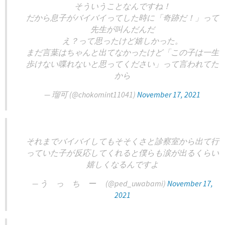
そういうことなんですね！
だから息子がバイバイってした時に「奇跡だ！」って
先生が叫んだんだ
え？って思ったけど嬉しかった。
まだ言葉はちゃんと出てなかったけど「この子は一生
歩けない喋れないと思ってください」って言われてた
から
— 瑠可 (@chokomint11041)
November 17, 2021
それまでバイバイしてもそそくさと診察室から出て行
っていた子が反応してくれると僕らも涙が出るくらい
嬉しくなるんですよ
— う っ ち ー (@ped_uwabami)
November 17,
2021