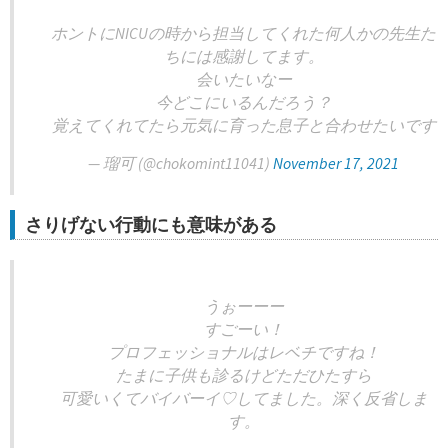
ホントにNICUの時から担当してくれた何人かの先生た
ちには感謝してます。
会いたいなー
今どこにいるんだろう？
覚えてくれてたら元気に育った息子と合わせたいです
— 瑠可 (@chokomint11041)
November 17, 2021
さりげない行動にも意味がある
うぉーーー
すごーい！
プロフェッショナルはレベチですね！
たまに子供も診るけどただひたすら
可愛いくてバイバーイ♡してました。深く反省しま
す。