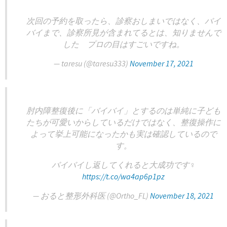
次回の予約を取ったら、診察おしまいではなく、バイ
バイまで、診察所見が含まれてるとは、知りませんで
した プロの目はすごいですね。
— taresu (@taresu333)
November 17, 2021
肘内障整復後に「バイバイ」とするのは単純に子ども
たちが可愛いからしているだけではなく、整復操作に
よって挙上可能になったかも実は確認しているので
す。
バイバイし返してくれると大成功です‍♀️
https://t.co/wa4ap6p1pz
— おると整形外科医 (@Ortho_FL)
November 18, 2021