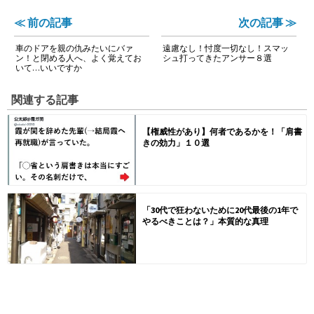
≪ 前の記事
次の記事 ≫
車のドアを親の仇みたいにバァ
遠慮なし！忖度一切なし！スマッ
ン！と閉める人へ、よく覚えてお
シュ打ってきたアンサー８選
いて…いいですか
関連する記事
【権威性があり】何者であるかを！「肩書
きの効力」１０選
「30代で狂わないために20代最後の1年で
やるべきことは？」本質的な真理