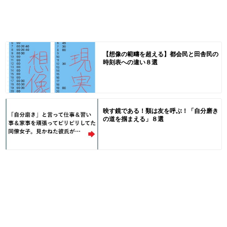
【想像の範疇を超える】都会民と田舎民の
時刻表への違い８選
映す鏡である！類は友を呼ぶ！「自分磨き
の道を掴まえる」８選