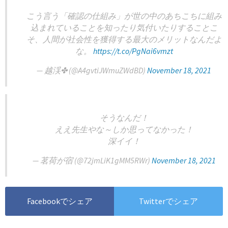
こう言う「確認の仕組み」が世の中のあちこちに組み
込まれていることを知ったり気付いたりすることこ
そ、人間が社会性を獲得する最大のメリットなんだよ
な。
https://t.co/PgNai6vmzt
— 越渓✤ (@A4gvtiJWmuZWdBD)
November 18, 2021
そうなんだ！
ええ先生やな～しか思ってなかった！
深イイ！
— 茗荷が宿 (@72jmLiK1gMM5RWr)
November 18, 2021
Facebookでシェア
Twitterでシェア