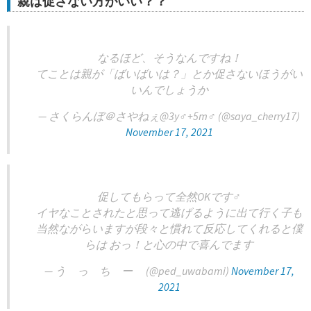
親は促さない方がいい？？
なるほど、そうなんですね！
てことは親が「ばいばいは？」とか促さないほうがい
いんでしょうか
— さくらんぼ＠さやねぇ@3y♂+5m♂ (@saya_cherry17)
November 17, 2021
促してもらって全然OKです‍♂️
イヤなことされたと思って逃げるように出て行く子も
当然ながらいますが段々と慣れて反応してくれると僕
らは おっ！と心の中で喜んでます
— う っ ち ー (@ped_uwabami)
November 17,
2021