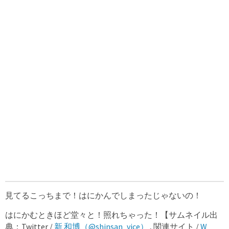
見てるこっちまで！はにかんでしまったじゃないの！
はにかむときほど堂々と！照れちゃった！【サムネイル出
典：Twitter /
新 和博（@shinsan_vice）
, 関連サイト /
W