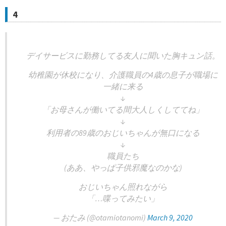
4
デイサービスに勤務してる友人に聞いた胸キュン話。
幼稚園が休校になり、介護職員の4歳の息子が職場に
一緒に来る
↓
「お母さんが働いてる間大人しくしててね」
↓
利用者の89歳のおじいちゃんが無口になる
↓
職員たち
(ああ、やっぱ子供邪魔なのかな)
おじいちゃん照れながら
「…喋ってみたい」
— おたみ (@otamiotanomi)
March 9, 2020