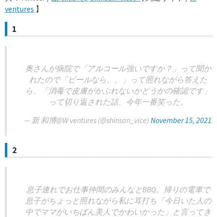
ventures
】
1
奥さんが病院で「アルコール強いですか？」って聞か
れたので「ビールなら、、」って照れながら答えた
ら、「消毒で皮膚がかぶれないかどうかの確認です」
って切り返された話、今年一番笑った。
— 新 和博@W ventures (@shinsan_vice)
November 15, 2021
2
息子連れでお仕事仲間のみんなとBBQ。帰りの電車で
息子がちょっと照れながら私に耳打ち「今日いた人の
中でママがいちばん美人でかわいかった」と言ってき