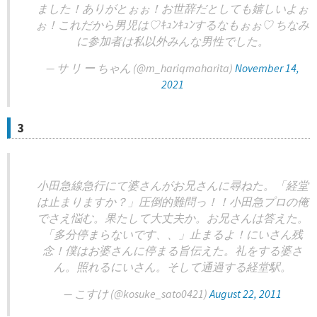
ました！ありがとぉぉ！お世辞だとしても嬉しいよぉ
ぉ！これだから男児は♡ｷｭﾝｷｭﾝするなもぉぉ♡ ちなみ
に参加者は私以外みんな男性でした。
— サ リ ー ちゃん (@m_hariqmaharita)
November 14,
2021
3
小田急線急行にて婆さんがお兄さんに尋ねた。「経堂
は止まりますか？」圧倒的難問っ！！小田急プロの俺
でさえ悩む。果たして大丈夫か。お兄さんは答えた。
「多分停まらないです、、」止まるよ！にいさん残
念！僕はお婆さんに停まる旨伝えた。礼をする婆さ
ん。照れるにいさん。そして通過する経堂駅。
— こすけ (@kosuke_sato0421)
August 22, 2011