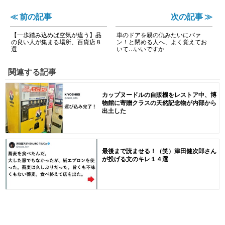
≪ 前の記事
次の記事 ≫
【一歩踏み込めば空気が違う】品
車のドアを親の仇みたいにバァ
の良い人が集まる場所、百貨店８
ン！と閉める人へ、よく覚えてお
選
いて…いいですか
関連する記事
カップヌードルの自販機をレストア中、博
物館に寄贈クラスの天然記念物が内部から
出土した
最後まで読ませる！（笑）津田健次郎さん
が投げる文のキレ１４選