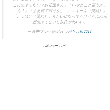
こに出来てたの？お花屋さん」「いやどこと言うか」
「ん？」「まあ何て言うか」「……ふーん（笑顔）」
「……はい（照れ）」みたいになってたけどたぶん花
屋出来てないし彼氏かわいい。
— 蒼井ブルー (@blue_aoi)
May 6, 2013
スポンサーリンク