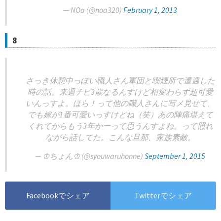
— NOa (@noa320)
February 1, 2013
8
さっき休憩中っぽい職人さん軍団と喫煙所で遭遇した
時の話。来週チビ3歳なるんすけど相変わらず超可愛
いんっすよ。ほら！って他の職人さんに写メ見せて、
でも嫁が1番可愛いっすけどね（笑）あの陣痛堪えて
くれてからもう3年かーって思うんすよね。って照れ
ながら話してた。こんな旦那、家族素敵。
— ♔ちょん♔ (@syouwaruhonne)
September 1, 2015
Facebookでシェア
Twitterでシェア