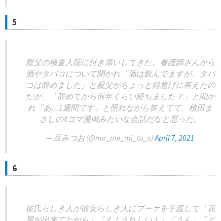
5
親父の検査入院に付き添いしてきた。看護師さんから
酒やタバコについて聞かれ「酒は飲んでますが、タバ
コは辞めました」と親父がちょっと得意げに答えたの
だが、「辞めてから何年くらい経ちました？」と聞か
れ「あ…1週間です」と照れながら答えてて、植田ま
さしの4コマ漫画みたいな会話だなと思った。
— 豆みつお (@ma_me_mi_tu_o)
April 7, 2021
6
彼氏らしき人が彼女らしき人にブーケを手渡して「花
屋が出来てたから」「え！うれしい！」「うん」「ど