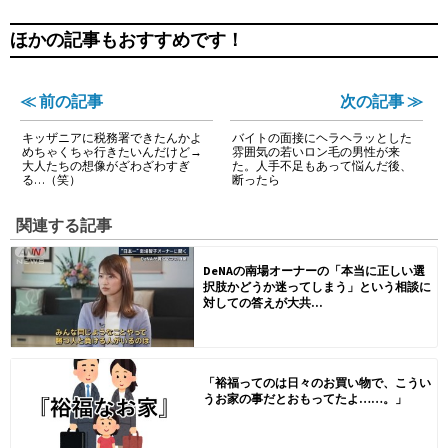
ほかの記事もおすすめです！
≪ 前の記事
次の記事 ≫
キッザニアに税務署できたんかよ
バイトの面接にヘラヘラッとした
めちゃくちゃ行きたいんだけど→
雰囲気の若いロン毛の男性が来
大人たちの想像がざわざわすぎ
た。人手不足もあって悩んだ後、
る…（笑）
断ったら
関連する記事
DeNAの南場オーナーの「本当に正しい選
択肢かどうか迷ってしまう」という相談に
対しての答えが大共...
「裕福ってのは日々のお買い物で、こうい
うお家の事だとおもってたよ……。」