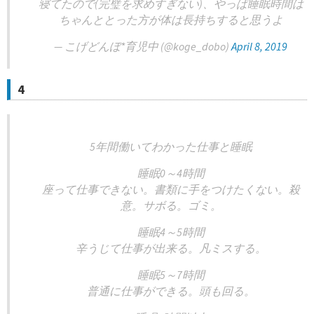
寝てたので(完璧を求めすぎない)、やっぱ睡眠時間は
ちゃんととった方が体は長持ちすると思うよ
— こげどんぼ*育児中 (@koge_dobo)
April 8, 2019
4
5年間働いてわかった仕事と睡眠
睡眠0～4時間
座って仕事できない。書類に手をつけたくない。殺
意。サボる。ゴミ。
睡眠4～5時間
辛うじて仕事が出来る。凡ミスする。
睡眠5～7時間
普通に仕事ができる。頭も回る。