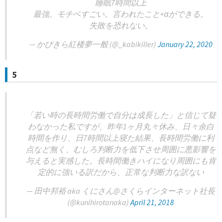
睡眠7時間以上
最強。モチベすごい。言われたこと+αができる。
失敗を恐れない。
— かびきら紅楼夢一般 (@_kabikiller)
January 22, 2020
5
「若い時の長時間労働で自分は成長した」と信じて疑
わなかった私ですが、昨年1ヶ月丸々休み、日々余白
時間を作り、日7時間以上寝た結果、長時間労働に利
点など無く、むしろ判断力を低下させ周囲に悪影響を
与えると実感した。長時間働きハイになり周囲にも肯
定的に強いる訳だから、正常な判断力な訳ない
— 田中邦裕 aka くにさん@さくらインターネット社長
(@kunihirotanaka)
April 21, 2018