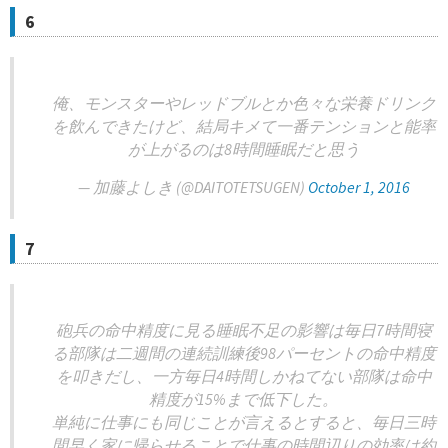
6
俺、モンスターやレッドブルとか色々な栄養ドリンク
を飲んできたけど、結局キメて一番テンションと能率
が上がるのは8時間睡眠だと思う
— 加藤よしき (@DAITOTETSUGEN)
October 1, 2016
7
砲兵の命中精度に見る睡眠不足の影響は毎日7時間寝
る部隊は二週間の連続訓練後98パーセントの命中精度
を叩きだし、一方毎日4時間しかねてない部隊は命中
精度が15%まで低下した。
単純に仕事にも同じことが言えるとすると、毎日三時
間早く家に帰らせることで仕事の時間辺りの効率は約