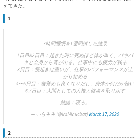
えてきた。
1
7時間睡眠を1週間試した結果
1日目&2日目：起きた時に死ぬほど体が重く、バキバ
キと全身から音が出る。仕事中にも疲労が残る
3日目：寝起きは重いが、仕事のパフォーマンスが上
がり始める
4〜5日目：寝覚めも良くなりだし、身体が何だか軽い
6,7日目：人間としての人権と健康を取り戻す
結論：寝ろ。
— いらみみ (@IraMimicbat)
March 17, 2020
2