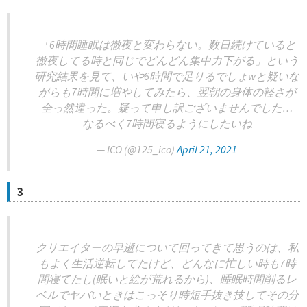
「6時間睡眠は徹夜と変わらない。数日続けていると
徹夜してる時と同じでどんどん集中力下がる」という
研究結果を見て、いや6時間で足りるでしょwと疑いな
がらも7時間に増やしてみたら、翌朝の身体の軽さが
全っ然違った。疑って申し訳ございませんでした…
なるべく7時間寝るようにしたいね
— ICO (@125_ico)
April 21, 2021
3
クリエイターの早逝について回ってきて思うのは、私
もよく生活逆転してたけど、どんなに忙しい時も7時
間寝てたし(眠いと絵が荒れるから)、睡眠時間削るレ
ベルでヤバいときはこっそり時短手抜き技してその分