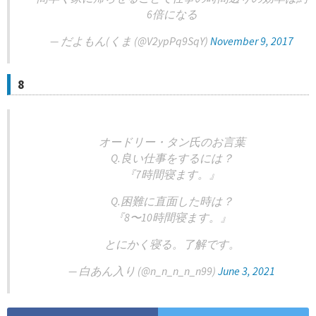
6倍になる
— だよもん(くま (@V2ypPq9SqY)
November 9, 2017
8
オードリー・タン氏のお言葉
Q.良い仕事をするには？
『7時間寝ます。』
Q.困難に直面した時は？
『8〜10時間寝ます。』
とにかく寝る。了解です。
— 白あん入り (@n_n_n_n_n99)
June 3, 2021