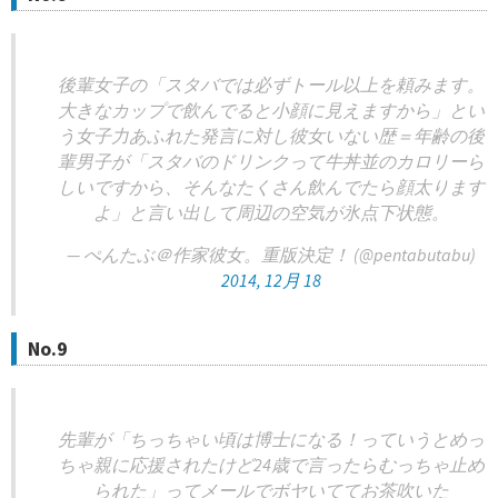
後輩女子の「スタバでは必ずトール以上を頼みます。
大きなカップで飲んでると小顔に見えますから」とい
う女子力あふれた発言に対し彼女いない歴＝年齢の後
輩男子が「スタバのドリンクって牛丼並のカロリーら
しいですから、そんなたくさん飲んでたら顔太ります
よ」と言い出して周辺の空気が氷点下状態。
— ぺんたぶ＠作家彼女。重版決定！ (@pentabutabu)
2014, 12月 18
No.9
先輩が「ちっちゃい頃は博士になる！っていうとめっ
ちゃ親に応援されたけど24歳で言ったらむっちゃ止め
られた」ってメールでボヤいててお茶吹いた