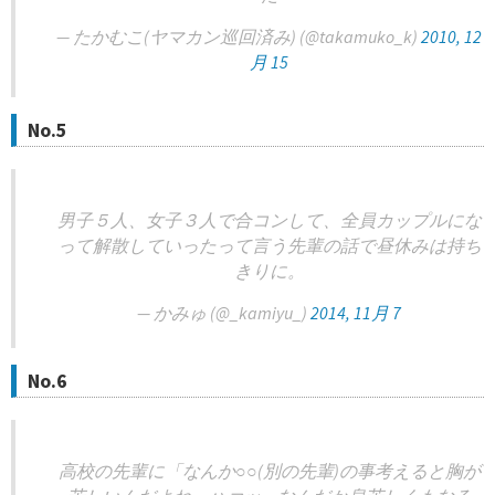
— たかむこ(ヤマカン巡回済み) (@takamuko_k)
2010, 12
月 15
No.5
男子５人、女子３人で合コンして、全員カップルにな
って解散していったって言う先輩の話で昼休みは持ち
きりに。
— かみゅ (@_kamiyu_)
2014, 11月 7
No.6
高校の先輩に「なんか○○(別の先輩)の事考えると胸が