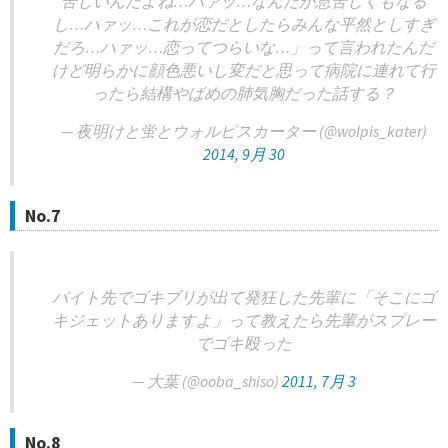
苦しいんだよね…ハァッ…なんだか息苦しくもなる
し…ハァッ…これが恋だとしたらみんな平然としすぎ
だろ…ハァッ…恋ってつらいな…」って言われたんだ
けど明らかに顔色悪いし変だと思って病院に連れて行
ったら結構やばめの肺気胸だった話する？
— 夜明けと蛍とウォルピスカーター (@wolpis_kater)
2014, 9月 30
No.7
バイト先でゴキブリが出て発狂した先輩に「そこにゴ
キジェットありますよ」って教えたら先輩がスプレー
でゴキ殴った
— 大葉 (@ooba_shiso)
2011, 7月 3
No.8