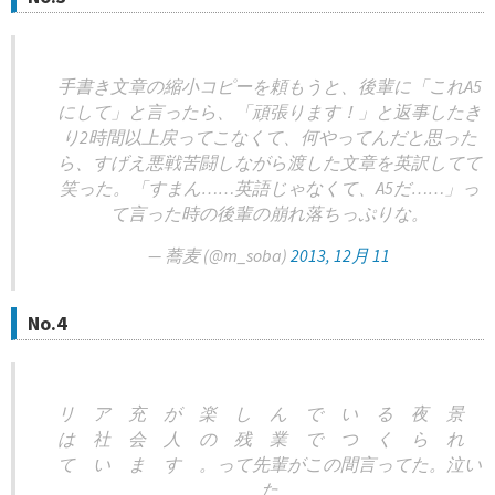
手書き文章の縮小コピーを頼もうと、後輩に「これA5
にして」と言ったら、「頑張ります！」と返事したき
り2時間以上戻ってこなくて、何やってんだと思った
ら、すげえ悪戦苦闘しながら渡した文章を英訳してて
笑った。「すまん……英語じゃなくて、A5だ……」っ
て言った時の後輩の崩れ落ちっぷりな。
— 蕎麦 (@m_soba)
2013, 12月 11
No.4
リ ア 充 が 楽 し ん で い る 夜 景
は 社 会 人 の 残 業 で つ く ら れ
て い ま す 。って先輩がこの間言ってた。泣い
た