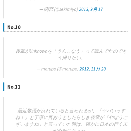
— 関宮 (@sekimiya)
2013, 9月 17
No.10
後輩がUnknownを「うんこなう」って読んでたのでも
う帰りたい。
— merupo (@merupo)
2012, 11月 20
No.11
最近敬語が乱れていると言われるが、「ヤバいっす
ね！」と丁寧に言おうとしたらしき後輩が「やぼうご
ざいますね」と言っていた時は、確かに日本の行く末
が心配になった。