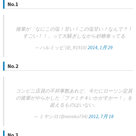
No.1
後輩が「なにこの塩！甘い！この塩甘い！なんで？！
すごい！！」って大騒ぎしながら砂糖食ってる
— ハルミッピ (@_R1910)
2014, 1月 29
No.2
コンビニ店員の不祥事数あれど、今だにローソン定員
の後輩がやらかした「ファミチキいかがすかー！」を
超えるものはいない。
— ミヤシロ (@naraku734)
2012, 7月 18
No.3