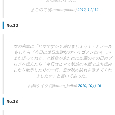
— まごのて (@mamagonote)
2012, 1月 12
No.12
女の先輩に「ヒマですか？遊びましょう！」とメール
をしたら「今日は休日出勤なの(>_<) ゴメンねm(__)m
また誘ってね☆」と返信が来たのに先輩のその日のブ
ログを読んだら「今日はヒマで駅前の本屋で立ち読み
したり散歩したりの一日。空が秋の訪れを教えてくれ
ました☆」と書いてあった。
— 回転ケイク (@kaiten_keiku)
2010, 10月 16
No.13