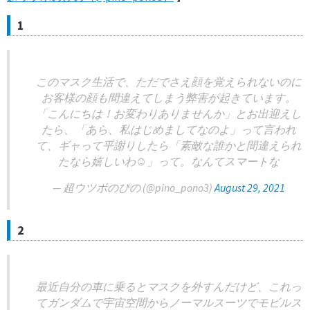
1
このマスク生活で、ただでさえ顔を覚えられないのに
お客様の顔も間違えてしまう弊害が起きています。
「こんにちは！お変わりありませんか」とお出迎えし
たら、「あら、私はじめましてなのよ」って言われ
て、ギャって平謝りしたら「素敵な誰かと間違えられ
たなら嬉しいわ☺」って。なんてスマートな
— 超ウツボのぴの (@pino_pono3)
August 29, 2021
2
最近自分の車に乗るとマスクを外すんだけど、これっ
てガンダムで宇宙空間からノーマルスーツでモビルス