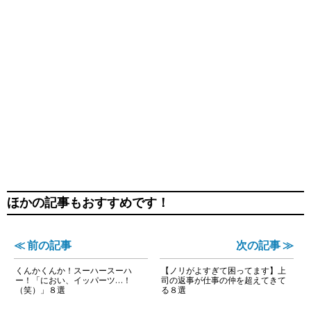
ほかの記事もおすすめです！
≪ 前の記事
次の記事 ≫
くんかくんか！スーハースーハ
【ノリがよすぎて困ってます】上
ー！「におい、イッパーツ…！
司の返事が仕事の仲を超えてきて
（笑）」８選
る８選