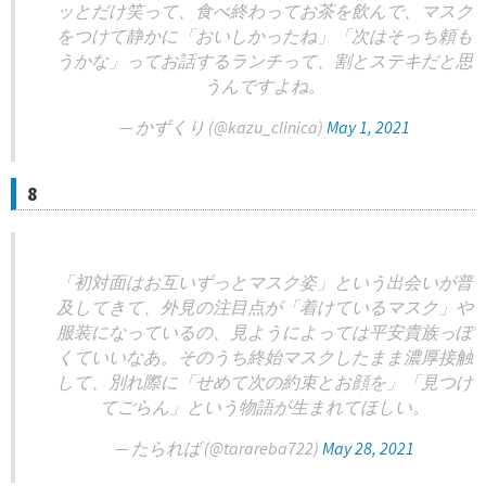
ッとだけ笑って、食べ終わってお茶を飲んで、マスク
をつけて静かに「おいしかったね」「次はそっち頼も
うかな」ってお話するランチって、割とステキだと思
うんですよね。
— かずくり (@kazu_clinica)
May 1, 2021
8
「初対面はお互いずっとマスク姿」という出会いが普
及してきて、外見の注目点が「着けているマスク」や
服装になっているの、見ようによっては平安貴族っぽ
くていいなあ。そのうち終始マスクしたまま濃厚接触
して、別れ際に「せめて次の約束とお顔を」「見つけ
てごらん」という物語が生まれてほしい。
— たられば (@tarareba722)
May 28, 2021