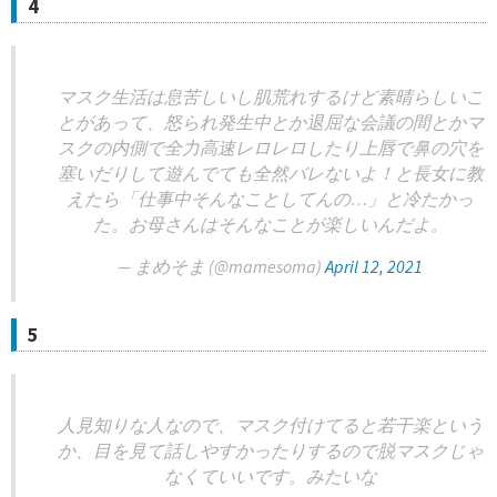
4
マスク生活は息苦しいし肌荒れするけど素晴らしいこ
とがあって、怒られ発生中とか退屈な会議の間とかマ
スクの内側で全力高速レロレロしたり上唇で鼻の穴を
塞いだりして遊んでても全然バレないよ！と長女に教
えたら「仕事中そんなことしてんの…」と冷たかっ
た。お母さんはそんなことが楽しいんだよ。
— まめそま (@mamesoma)
April 12, 2021
5
人見知りな人なので、マスク付けてると若干楽という
か、目を見て話しやすかったりするので脱マスクじゃ
なくていいです。みたいな