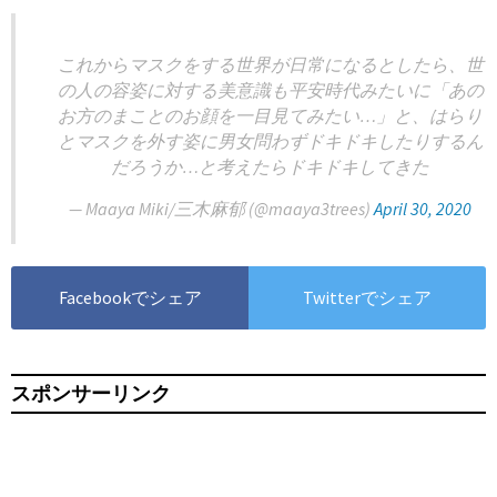
これからマスクをする世界が日常になるとしたら、世
の人の容姿に対する美意識も平安時代みたいに「あの
お方のまことのお顔を一目見てみたい…」と、はらり
とマスクを外す姿に男女問わずドキドキしたりするん
だろうか…と考えたらドキドキしてきた
— Maaya Miki/三木麻郁 (@maaya3trees)
April 30, 2020
Facebookでシェア
Twitterでシェア
スポンサーリンク