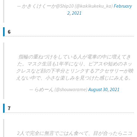
— かきくけくーか@Ship10 (@kakikukeku_ka)
February
2, 2021
6
指輪の重ねづけをしている人が電車の中に増えてき
た。マスク生活も1年半になり、ピアスや短めのネッ
クレスなど顔の下半分とリンクするアクセサリーが映
えない中で、小さな楽しみを見つけた感じにみえる。
— らめーん (@shouwarame)
August 30, 2021
7
2人で完全に無言でごはん食べて、目が合ったらニコ