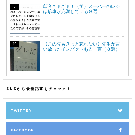
顧客さまざま！（笑）スーパーのレジ
は珍事が充満している９選
【この先もきっと忘れない】先生が言
い放ったインパクトある一言（８選）
SNSから最新記事をチェック！
TWITTER
FACEBOOK