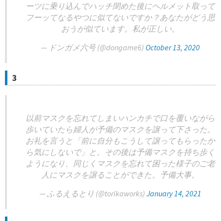
ーツに乗り込んでハッチ閉めた後にヘルメット取って
フーッてなるやつに似てないですか？あなたがどう思
おうが似ています。私が正しい。
— ドンガメ六号 (@dongame6)
October 13, 2020
3
以前マスクを忘れてしまいハンカチで口を覆いながら
歩いていたら婦人が予備のマスクを譲って下さった。
お礼を言うと「前に自分もこうして譲ってもらったか
ら気にしないで」と。その後は予備マスクを持ち歩く
ようになり、同じくマスクを忘れて困った様子のご老
人にマスクを譲ることができた。予備大事。
— ふるえるとり (@torikaworks)
January 14, 2021