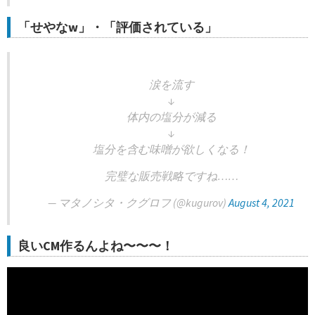
「せやなw」・「評価されている」
涙を流す
↓
体内の塩分が減る
↓
塩分を含む味噌が欲しくなる！
完璧な販売戦略ですね……
— マタノシタ・クグロフ (@kugurov)
August 4, 2021
良いCM作るんよね〜〜〜！