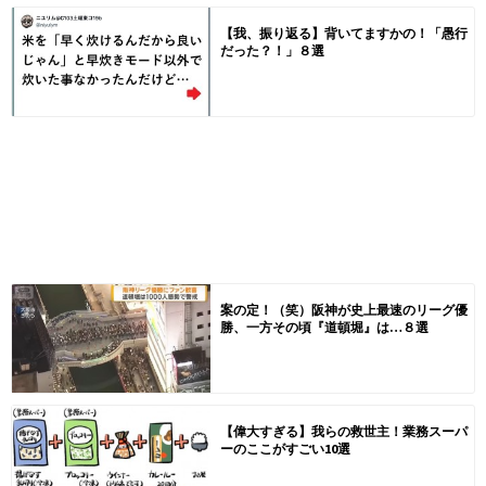
【我、振り返る】背いてますかの！「愚行
だった？！」８選
案の定！（笑）阪神が史上最速のリーグ優
勝、一方その頃『道頓堀』は…８選
【偉大すぎる】我らの救世主！業務スーパ
ーのここがすごい10選