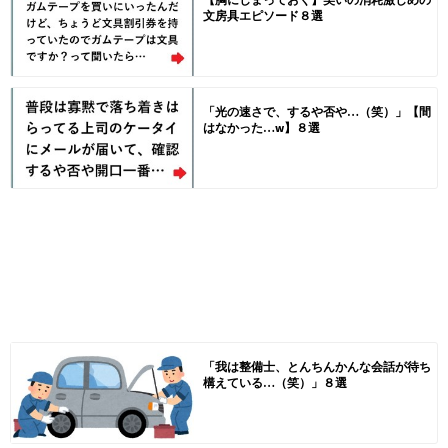
文房具エピソード８選
「光の速さで、するや否や…（笑）」【間
はなかった…w】８選
「我は整備士、とんちんかんな会話が待ち
構えている…（笑）」８選