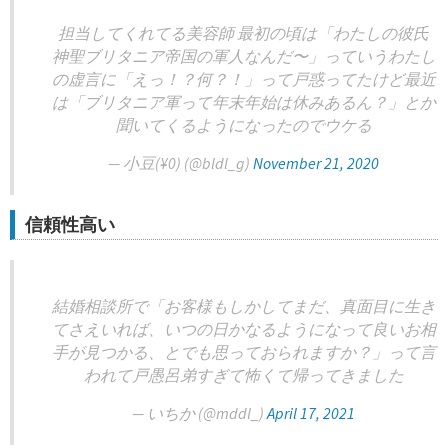
担当してくれてる美容師 最初の頃は「わたしの彼氏
神聖ブリタニア帝国の軍人なんだ〜」っていうわたし
の虚言に「えっ！？何？！」って戸惑ってたけど最近
は「ブリタニア軍って年末年始は休みあるん？」とか
聞いてくるようになったのでウケる
— 小豆(¥0) (@bldl_g)
November 21, 2020
信頼性高い
結婚相談所で「お客様もしかしてまだ、真面目に生き
てさえいれば、いつの日かなるようになって良いお相
手が見つかる、とでも思っておられますか？」って言
われて戸愚呂弟すぎて怖くて帰ってきました
— いちか (@mddl_)
April 17, 2021