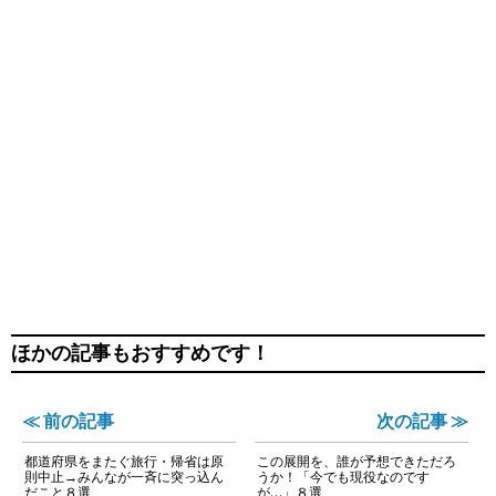
ほかの記事もおすすめです！
≪ 前の記事
次の記事 ≫
都道府県をまたぐ旅行・帰省は原
この展開を、誰が予想できただろ
則中止→みんなが一斉に突っ込ん
うか！「今でも現役なのです
だこと８選
が…」８選