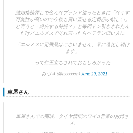
結婚指輪探しで色んなブランド巡ったときに「なくす
可能性が高いので今後も買い直せる定番品が欲しい」
と言うと「紛失する前提？」と毎回ドン引きされたん
だけどエルメスでそれ言ったらベテランぽい人に
「エルメスに定番品はございません、常に進化し続け
ます」
って仁王立ちされておもしろかった
— みづき (@hxxxxxm)
June 29, 2021
車屋さん
車屋さんでの商談、タイヤ情弱のワイvs営業のお姉さ
ん