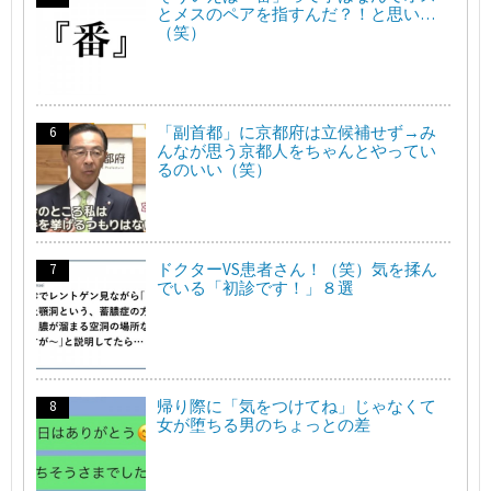
とメスのペアを指すんだ？！と思い…
（笑）
「副首都」に京都府は立候補せず→み
んなが思う京都人をちゃんとやってい
るのいい（笑）
ドクターVS患者さん！（笑）気を揉ん
でいる「初診です！」８選
帰り際に「気をつけてね」じゃなくて
女が堕ちる男のちょっとの差