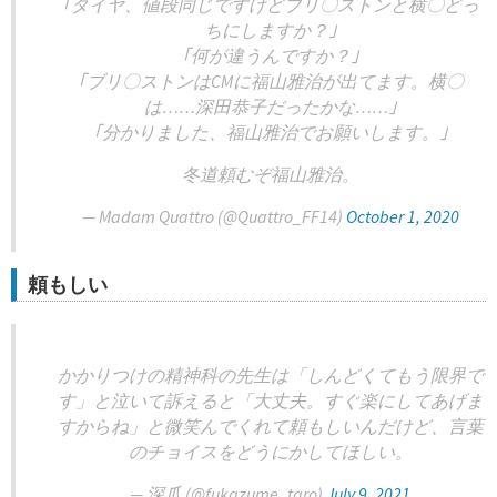
｢タイヤ、値段同じですけどブリ〇ストンと横〇どっ
ちにしますか？｣
｢何が違うんですか？｣
｢ブリ〇ストンはCMに福山雅治が出てます。横〇
は……深田恭子だったかな……｣
｢分かりました、福山雅治でお願いします。｣
冬道頼むぞ福山雅治。
— Madam Quattro (@Quattro_FF14)
October 1, 2020
頼もしい
かかりつけの精神科の先生は「しんどくてもう限界で
す」と泣いて訴えると「大丈夫。すぐ楽にしてあげま
すからね」と微笑んでくれて頼もしいんだけど、言葉
のチョイスをどうにかしてほしい。
— 深爪 (@fukazume_taro)
July 9, 2021