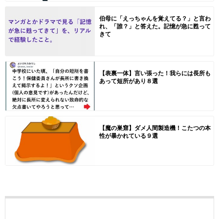
伯母に「えっちゃんを覚えてる？」と言わ
れ、「誰？」と答えた。記憶が急に甦って
きて
【表裏一体】言い張った！我らには長所も
あって短所があり８選
【魔の巣窟】ダメ人間製造機！こたつの本
性が暴かれている９選