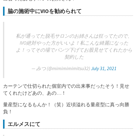
脇の施術中にVIOを勧められて
私が通ってた脱毛サロンのお姉さんは狂ってたので、
IVO絶対やった方がいいよ！私こんな綺麗になった
よ！ってその場でパンツ下げてお股見せてくれたから
契約した
— みつ (@mimimimimitsu32)
July 31, 2021
カーテンで仕切られた個室内での出来事だったそう！見せ
てくれたけどあの、あの…！
量産型になるもんか！（笑）近頃溢れる量産型に真っ向勝
負！
エルメスにて