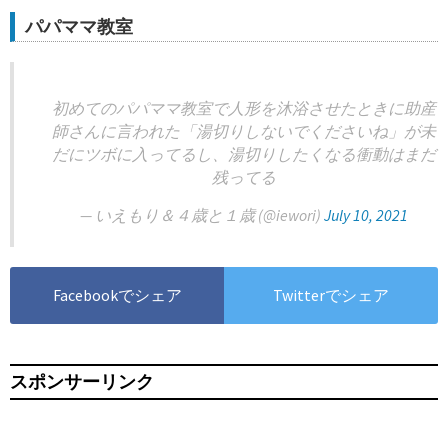
パパママ教室
初めてのパパママ教室で人形を沐浴させたときに助産
師さんに言われた「湯切りしないでくださいね」が未
だにツボに入ってるし、湯切りしたくなる衝動はまだ
残ってる
— いえもり＆４歳と１歳 (@iewori)
July 10, 2021
Facebookでシェア
Twitterでシェア
スポンサーリンク