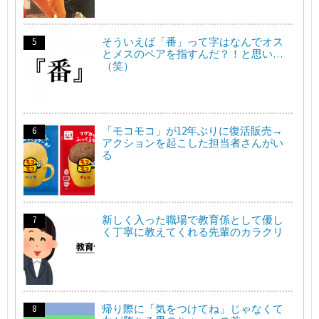
そういえば「番」って字はなんでオス
とメスのペアを指すんだ？！と思い…
（笑）
「モコモコ」が12年ぶりに復活販売→
アクションを起こした担当者さんがい
る
新しく入った職場で教育係として優し
く丁寧に教えてくれる先輩のカラクリ
帰り際に「気をつけてね」じゃなくて