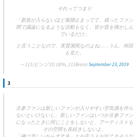
それってつまり
「新規が入らないほど展開止まってて、残ったファン
間で議論になるような活動もなく、皆が昔を懐かしん
でいるだけ」
と言うことなので、実質瀕死なのよね……うん、何回
も見た。
— 111(ピンゾロ) (@Yo_111Brain)
September 23, 2019
3
古参ファンは新しいファンが入りやすい空気感を作ら
ないといけないし、新しいファンはいつか古参ファン
になったときに同じことをしないと、アーティストも
その空間も長続きしないよ。
「俺は楽しいから大丈夫」とか言う人が出てきそうだ