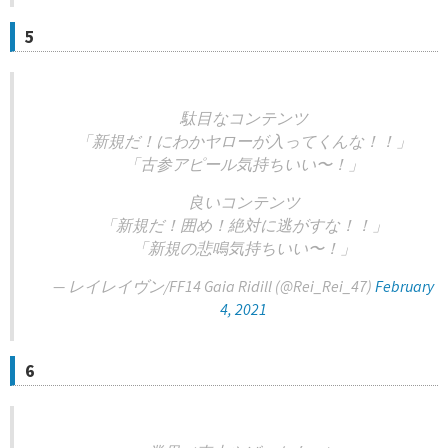
5
駄目なコンテンツ
「新規だ！にわかヤローが入ってくんな！！」
「古参アピール気持ちいい〜！」
良いコンテンツ
「新規だ！囲め！絶対に逃がすな！！」
「新規の悲鳴気持ちいい〜！」
— レイレイヴン/FF14 Gaia Ridill (@Rei_Rei_47)
February
4, 2021
6