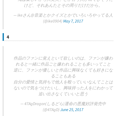
けど、それあんたとその周りだけだから。
— ikeさん@音楽とかクイズとかでいろいろやってる人
(@ike0904)
May 7, 2017
4
作品のファンに覚えといて欲しいのは、ファンが嫌わ
れると一緒に作品ごと嫌われることも多いってこと
逆に、ファンが優しいと作品に興味なくても好きにな
ることもある
自分の愛情と気持ちで他人を殴っていいなんてことは
ないので気をつけたいし、興味持った人をにわかって
追い出さなくていいと思う
— 47AgDragon(しるどら)運命の悪魔好評発売中
(@47AgD)
June 25, 2017