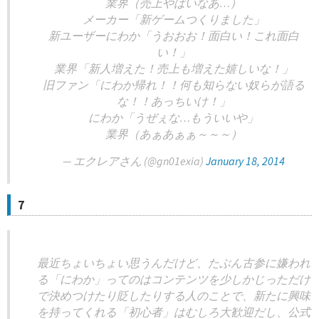
業界（売上やばいなあ…）
メーカー「新ゲームつくりました」
新ユーザーにわか「うおおお！面白い！これ面白
い！」
業界「新人増えた！売上も増えた嬉しいな！」
旧ファン「にわか帰れ！！何も知らない奴らが語る
な！！あっちいけ！」
にわか「うぜぇな…もういいや」
業界（あぁあぁぁ～～～）
— エクレアさん (@gn01exia)
January 18, 2014
7
最近ちょいちょい思うんだけど、たぶん古参に嫌われ
る「にわか」ってのはコンテンツを少しかじっただけ
で決めつけたり貶したりする人のことで、新たに興味
を持ってくれる「初心者」はむしろ大歓迎だし、公式