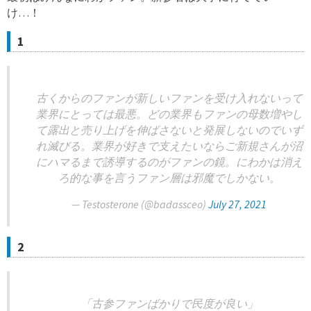
け…！
1
古くからのファンが新しいファンを受け入れないって
業界にとっては最悪。どの業界もファンの母数増やし
て露出と売り上げを伸ばさないと発展しないのでいず
れ滅びる。業界が好きで支えたいならご新規さんが沼
にハマるまで誘導するのがファンの鏡。にわかは消え
ろ的な事を言うファン層は邪魔でしかない。
— Testosterone (@badassceo)
July 27, 2021
2
「古参ファンばかりで民度が良い」