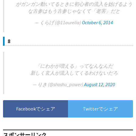
がガンガン動いてるときに初心者の流入を妨げるよう
な古参はもう古参じゃなくて「老害」だと
— くらげ (@11aurelia)
October 6, 2014
8
「にわかが増える」ってなんなんだ
新しく玄人が流入してくるわけないだろ
— りき (@shoshu_power)
August 12, 2020
Facebookでシェア
Twitterでシェア
スポンサーリンク