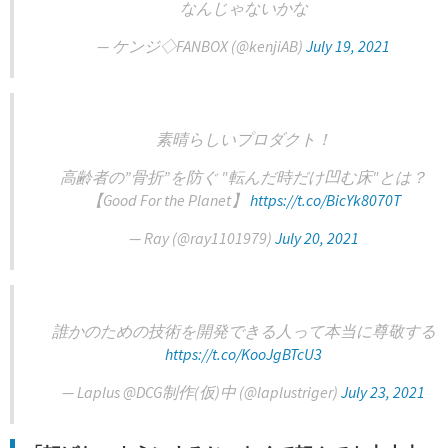
なんじゃないかな
— ケンジ◇FANBOX (@kenjiAB)
July 19, 2021
素晴らしいプロダクト！
高齢者の”骨折”を防ぐ "転んだ時だけ凹む床"とは？
【Good For the Planet】
https://t.co/BicYk8070T
— Ray (@ray1101979)
July 20, 2021
誰かのための技術を開発できる人って本当に尊敬する
https://t.co/KooJgBTcU3
— Laplus @DCG制作(仮)中 (@laplustriger)
July 23, 2021