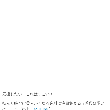
応援したい！これはすごい！
転んだ時だけ柔らかくなる床材に注目集まる→普段は硬い
のに…？【出典：
YouTube
】