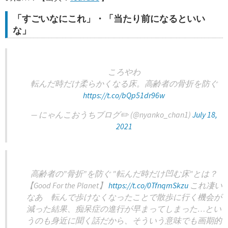
「すごいなにこれ」・「当たり前になるといい
な」
ころやわ
転んだ時だけ柔らかくなる床。高齢者の骨折を防ぐ
https://t.co/bQp51dr96w
— にゃんこおうちブログ✏️ (@nyanko_chan1)
July 18,
2021
高齢者の”骨折”を防ぐ "転んだ時だけ凹む床"とは？
【Good For the Planet】
https://t.co/0TfnqmSkzu
これ凄い
なあ 転んで歩けなくなったことで散歩に行く機会が
減った結果、痴呆症の進行が早まってしまった…とい
うのも身近に聞く話だから、そういう意味でも画期的